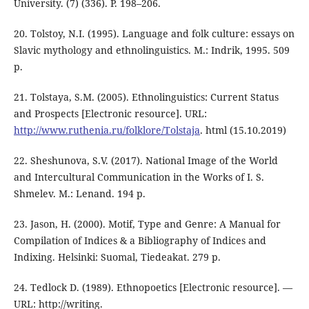
University. (7) (336). P. 198–206.
20. Tolstoy, N.I. (1995). Language and folk culture: essays on
Slavic mythology and ethnolinguistics. M.: Indrik, 1995. 509
p.
21. Tolstaya, S.M. (2005). Ethnolinguistics: Current Status
and Prospects [Electronic resource]. URL:
http://www.ruthenia.ru/folklore/Tolstaja
. html (15.10.2019)
22. Sheshunova, S.V. (2017). National Image of the World
and Intercultural Communication in the Works of I. S.
Shmelev. M.: Lenand. 194 p.
23. Jason, H. (2000). Motif, Type and Genre: A Manual for
Compilation of Indices & a Bibliography of Indices and
Indixing. Helsinki: Suomal, Tiedeakat. 279 p.
24. Tedlock D. (1989). Ethnopoetics [Electronic resource]. —
URL: http://writing.