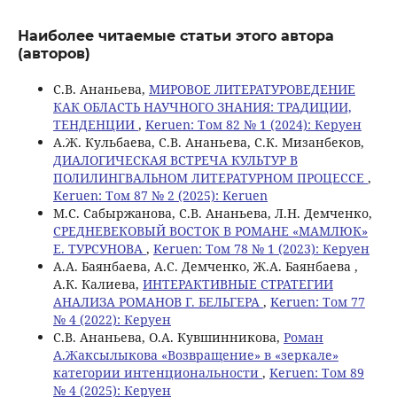
Наиболее читаемые статьи этого автора
(авторов)
С.В. Ананьева,
МИРОВОЕ ЛИТЕРАТУРОВЕДЕНИЕ
КАК ОБЛАСТЬ НАУЧНОГО ЗНАНИЯ: ТРАДИЦИИ,
ТЕНДЕНЦИИ
,
Keruen: Том 82 № 1 (2024): Керуен
A.Ж. Кульбаева, С.В. Ананьева, С.К. Мизанбеков,
ДИАЛОГИЧЕСКАЯ ВСТРЕЧА КУЛЬТУР В
ПОЛИЛИНГВАЛЬНОМ ЛИТЕРАТУРНОМ ПРОЦЕССЕ
,
Keruen: Том 87 № 2 (2025): Keruen
M.С. Сабыржанова, С.В. Ананьева, Л.Н. Демченко,
СРЕДНЕВЕКОВЫЙ ВОСТОК В РОМАНЕ «МАМЛЮК»
Е. ТУРСУНОВА
,
Keruen: Том 78 № 1 (2023): Керуен
А.А. Баянбаева, А.С. Демченко, Ж.А. Баянбаева ,
А.К. Калиева,
ИНТЕРАКТИВНЫЕ СТРАТЕГИИ
АНАЛИЗА РОМАНОВ Г. БЕЛЬГЕРА
,
Keruen: Том 77
№ 4 (2022): Керуен
С.В. Ананьева, О.А. Кувшинникова,
Роман
А.Жаксылыкова «Возвращение» в «зеркале»
категории интенциональности
,
Keruen: Том 89
№ 4 (2025): Керуен