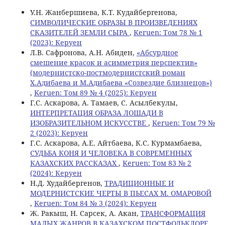
У.Н. Жанбершиева, К.Т. Кудайбергенова,
СИМВОЛИЧЕСКИЕ ОБРАЗЫ В ПРОИЗВЕДЕНИЯХ
СКАЗИТЕЛЕЙ ЗЕМЛИ СЫРА
,
Keruen: Том 78 № 1
(2023): Керуен
Л.В. Сафронова, А.Н. Абиден,
«Абсурдное
смешение красок и асимметрия перспектив»
(модернистско-постмодернистский роман
Х.Адибаева и М.Адибаева «Созвездие близнецов»)
,
Keruen: Том 89 № 4 (2025): Керуен
Г.С. Аскарова, А. Тамаев, C. Асылбекулы,
ИНТЕРПРЕТАЦИЯ ОБРАЗА ЛОШАДИ В
ИЗОБРАЗИТЕЛЬНОМ ИСКУССТВЕ
,
Keruen: Том 79 №
2 (2023): Керуен
Г.С. Аскарова, A.E. Айтбаева, К.С. Курмамбаева,
СУДЬБА КОНЯ И ЧЕЛОВЕКА В СОВРЕМЕННЫХ
КАЗАХСКИХ РАССКАЗАХ
,
Keruen: Том 83 № 2
(2024): Керуен
Н.Д. Худайбергенов,
ТРАДИЦИОННЫЕ И
МОДЕРНИСТСКИЕ ЧЕРТЫ В ПЬЕСАХ М. ОМАРОВОЙ
,
Keruen: Том 84 № 3 (2024): Керуен
Ж. Ракыш, Н. Сарсек, А. Акан,
ТРАНСФОРМАЦИЯ
МАЛЫХ ЖАНРОВ В КАЗАХСКОМ ПОСТФОЛЬКЛОРЕ
,