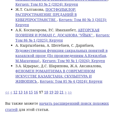
Keruen: Том 83 № 2 (2024): Керуен
Ж.Т. Салтакова,
ПОСТФОЛЬКЛОР:
РАСПРОСТРАНЕНИЕ ПРЕДАНИЙ В
КИБЕРПРОСТРАНСТВЕ
,
Keruen: Том 80 № 3 (2023):
Керуен
A.K. Коспагарова, Р.С. Имаханбет,
АВТОРСКАЯ
ПОЗИЦИЯ И РОМАН С. ДОСАНОВА "УЙЫК"
,
Keruen:
Том 86 № 1 (2025): Керуен
А. Кыргызбаева, А. Шегебаев, С. Дарибаев,
Художественная функция сакральных понятий в
казахской прозе (По произведениям А.Кекилбая,
М.Магауина)
,
Keruen: Том 90 № 1 (2026): Керуен
З.А. Ыдырыс, Д.С. Шарипова, Ж.А. Аксакалова,
ФЕНОМЕН РОМАНТИЗМА В СОВРЕМЕННОМ
ИСКУССТВЕ КАЗАХСТАНА: СКУЛЬПТУРА И
ЖИВОПИСЬ
,
Keruen: Том 85 № 4 (2024): Керуен
<<
<
12
13
14
15
16
17
18
19
20
21
>
>>
Вы также можете
начать расширеннвй поиск похожих
статей
для этой статьи.