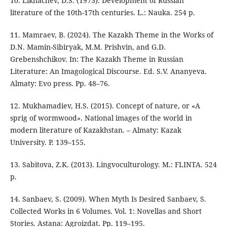
10. Likhachev, D.S. (1973). Development of Russian
literature of the 10th-17th centuries. L.: Nauka. 254 p.
11. Mamraev, B. (2024). The Kazakh Theme in the Works of
D.N. Mamin-Sibiryak, M.M. Prishvin, and G.D.
Grebenshchikov. In: The Kazakh Theme in Russian
Literature: An Imagological Discourse. Ed. S.V. Ananyeva.
Almaty: Evo press. Рp. 48–76.
12. Mukhamadiev, H.S. (2015). Concept of nature, or «A
sprig of wormwood». National images of the world in
modern literature of Kazakhstan. – Almaty: Kazak
University. P. 139–155.
13. Sabitova, Z.K. (2013). Lingvoculturology. M.: FLINTA. 524
p.
14. Sanbaev, S. (2009). When Myth Is Desired Sanbaev, S.
Collected Works in 6 Volumes. Vol. 1: Novellas and Short
Stories. Astana: Agroizdat. Рp. 119–195.