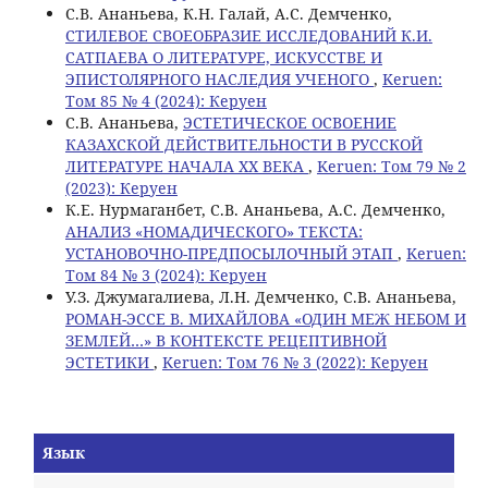
С.В. Ананьева, К.Н. Галай, А.С. Демченко,
СТИЛЕВОЕ СВОЕОБРАЗИЕ ИССЛЕДОВАНИЙ К.И.
САТПАЕВА О ЛИТЕРАТУРЕ, ИСКУССТВЕ И
ЭПИСТОЛЯРНОГО НАСЛЕДИЯ УЧЕНОГО
,
Keruen:
Том 85 № 4 (2024): Керуен
С.В. Ананьева,
ЭСТЕТИЧЕСКОЕ ОСВОЕНИЕ
КАЗАХСКОЙ ДЕЙСТВИТЕЛЬНОСТИ В РУССКОЙ
ЛИТЕРАТУРЕ НАЧАЛА ХХ ВЕКА
,
Keruen: Том 79 № 2
(2023): Керуен
К.Е. Нурмаганбет, С.В. Ананьева, А.С. Демченко,
АНАЛИЗ «НОМАДИЧЕСКОГО» ТЕКСТА:
УСТАНОВОЧНО-ПРЕДПОСЫЛОЧНЫЙ ЭТАП
,
Keruen:
Том 84 № 3 (2024): Керуен
У.З. Джумагалиева, Л.Н. Демченко, С.В. Ананьева,
РОМАН-ЭССЕ В. МИХАЙЛОВА «ОДИН МЕЖ НЕБОМ И
ЗЕМЛЕЙ…» В КОНТЕКСТЕ РЕЦЕПТИВНОЙ
ЭСТЕТИКИ
,
Keruen: Том 76 № 3 (2022): Керуен
Язык