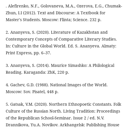
. Alefirenko, N.F., Golovaneva, M.A., Ozerova, E.G., Chumak-
Zhun, I.I (2012). Text and Discourse: A Textbook for
Master's Students. Moscow: Flinta; Science. 232 p.
2. Ananyeva, S. (2020). Literature of Kazakhstan and
Contemporary Concepts of Comparative Literary Studies.
In: Culture in the Global World. Ed. S. Ananyeva. Almaty:
Print Express, pp. 6–37.
3. Ananyeva, S. (2014). Maurice Simashko: A Philological
Reading. Karaganda: ZhK, 220 р.
4. Gachev, G.D. (1988). National Images of the World.
Moscow: Sov. Pisatel, 448 p.
5. Gatsak, V.M. (2020). Northern Ethnopoetic Constants. Folk
Culture of the Russian North. Living Tradition: Proceedings
of the Republican School-Seminar. Issue 2 / ed. N.V.
Drannikova, Yu.A. Novikov. Arkhangelsk: Publishing House