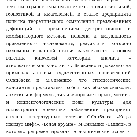
текстом в сравнительном аспекте с этнолингвистикой,
геопоэтикой и имагологией. В статье предпринята
попытка теоретического осмысления предложенных
дефиниций с применением дескриптивного и
комбинаторного методов. Новизна и актуальность
проведенного исследования, результаты которого
изложены в данной статье, заключаются в новом
в
и
дении ключевой категории анализа –
этнопоэтической константы. Выявлено и доказано на
примерах анализа художественных произведений
С.Санбаева и М.Симашко, что этнопоэтические
константы представляют собой как образы-символы,
архетипы и формулы, так и жанровые формы, мотивы
и концептологические коды культуры. Для
иллюстрации новейших наблюдений предпринят
анализ литературных текстов С.Санбаева «Когда
жаждут мифа», «Белая аруана», М.Симашко «Емшан», в
которых репрезентированы этнологические аспекты