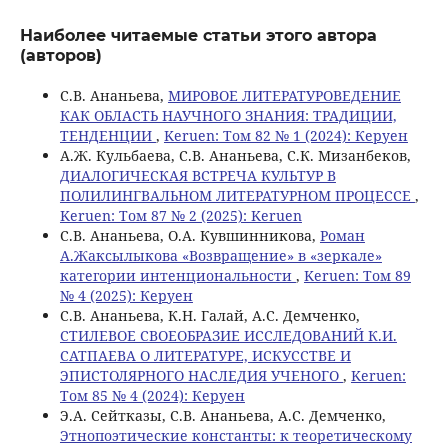
Наиболее читаемые статьи этого автора
(авторов)
С.В. Ананьева,
МИРОВОЕ ЛИТЕРАТУРОВЕДЕНИЕ
КАК ОБЛАСТЬ НАУЧНОГО ЗНАНИЯ: ТРАДИЦИИ,
ТЕНДЕНЦИИ
,
Keruen: Том 82 № 1 (2024): Керуен
A.Ж. Кульбаева, С.В. Ананьева, С.К. Мизанбеков,
ДИАЛОГИЧЕСКАЯ ВСТРЕЧА КУЛЬТУР В
ПОЛИЛИНГВАЛЬНОМ ЛИТЕРАТУРНОМ ПРОЦЕССЕ
,
Keruen: Том 87 № 2 (2025): Keruen
С.В. Ананьева, О.А. Кувшинникова,
Роман
А.Жаксылыкова «Возвращение» в «зеркале»
категории интенциональности
,
Keruen: Том 89
№ 4 (2025): Керуен
С.В. Ананьева, К.Н. Галай, А.С. Демченко,
СТИЛЕВОЕ СВОЕОБРАЗИЕ ИССЛЕДОВАНИЙ К.И.
САТПАЕВА О ЛИТЕРАТУРЕ, ИСКУССТВЕ И
ЭПИСТОЛЯРНОГО НАСЛЕДИЯ УЧЕНОГО
,
Keruen:
Том 85 № 4 (2024): Керуен
Э.А. Сейтказы, С.В. Ананьева, А.С. Демченко,
Этнопоэтические константы: к теоретическому