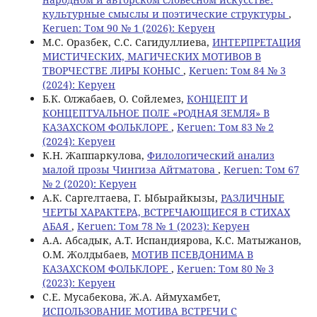
культурные смыслы и поэтические структуры
,
Keruen: Том 90 № 1 (2026): Керуен
М.С. Оразбек, С.C. Сагидуллиева,
ИНТЕРПРЕТАЦИЯ
МИСТИЧЕСКИХ, МАГИЧЕСКИХ МОТИВОВ В
ТВОРЧЕСТВЕ ЛИРЫ КОНЫС
,
Keruen: Том 84 № 3
(2024): Керуен
Б.К. Олжабаев, О. Сойлемез,
КОНЦЕПТ И
КОНЦЕПТУАЛЬНОЕ ПОЛЕ «РОДНАЯ ЗЕМЛЯ» В
КАЗАХСКОМ ФОЛЬКЛОРЕ
,
Keruen: Том 83 № 2
(2024): Керуен
К.Н. Жаппаркулова,
Филологический анализ
малой прозы Чингиза Айтматова
,
Keruen: Том 67
№ 2 (2020): Керуен
А.К. Саргелтаева, Г. Ыбырайкызы,
РАЗЛИЧНЫЕ
ЧЕРТЫ ХАРАКТЕРА, ВСТРЕЧАЮЩИЕСЯ В СТИХАХ
АБАЯ
,
Keruen: Том 78 № 1 (2023): Керуен
A.А. Абсадык, A.T. Испандиярова, K.С. Матыжанов,
О.М. Жолдыбаев,
МОТИВ ПСЕВДОНИМА В
КАЗАХСКОМ ФОЛЬКЛОРЕ
,
Keruen: Том 80 № 3
(2023): Керуен
С.Е. Мусабекова, Ж.А. Аймухамбет,
ИСПОЛЬЗОВАНИЕ МОТИВА ВСТРЕЧИ С