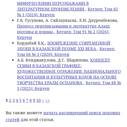
МИФИЧЕСКИМИ ПЕРСОНАЖАМИ В
ЛИТЕРАТУРНОМ ПРОИЗВЕДЕНИИ
,
Keruen: Том 82
№ 1 (2024): Керуен
Г.Б. Тусупова, А. Сайлаукызы, Л.Н. Дауренбекова,
Процесс переписывания в литературе Aлаш:
поэтика и нормы
,
Keruen: Том 91 № 2 (2026):
Керуен
Қордабай Б.Қ.,
ИЗОБРЕЖЕНИЕ СОВРЕМЕННОЙ
ЭПОХИ В КАЗАХСКОЙ ПОЭМЕ ХХІ ВЕКА
,
Keruen:
Том 68 № 3 (2020): Керуен
А.Б. Кенджакулова, Д.С. Шарипова,
КОНЦЕПТ
СЕМЬИ В КАЗАХСКОЙ ГРАФИКЕ:
ХУДОЖЕСТВЕННОЕ ОТРАЖЕНИЕ НАЦИОНАЛЬНОГО
ВОСПИТАНИЯ И КУЛЬТУРНЫХ КОДОВ НА ОСНОВЕ
ТВОРЧЕСТВА ЕРАЛЫ ОСПАНОВА
,
Keruen: Том 88 №
3 (2025): Керуен
1
2
3
4
5
6
7
8
9
10
>
>>
Вы также можете
начать расширеннвй поиск похожих
статей
для этой статьи.