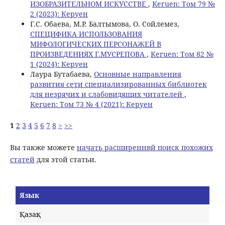
ИЗОБРАЗИТЕЛЬНОМ ИСКУССТВЕ
,
Keruen: Том 79 №
2 (2023): Керуен
Г.С. Обаева, М.Р. Балтымова, О. Сойлемез,
СПЕЦИФИКА ИСПОЛЬЗОВАНИЯ
МИФОЛОГИЧЕСКИХ ПЕРСОНАЖЕЙ В
ПРОИЗВЕДЕНИЯХ Г.МУСРЕПОВА
,
Keruen: Том 82 №
1 (2024): Керуен
Лаура Бутабаева,
Основные направления
развития сети специализированных библиотек
для незрячих и слабовидящих читателей
,
Keruen: Том 73 № 4 (2021): Керуен
1
2
3
4
5
6
7
8
>
>>
Вы также можете
начать расширеннвй поиск похожих
статей
для этой статьи.
Язык
Қазақ