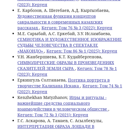
(2023): Керуен
Е. Карбозов, А. Шегебаев, А.Д. Кыргызбаева,
Художественная функция концептов
сакральности в современных казахских
рассказах
,
Keruen: Том 76 № 3 (2022): Керуен
M.E. Сарыбай, А.С. Еркебай, З.У. Исламбаева,
СЕМИОТИКА И ХУДОЖЕСТВЕННОЕ ИЗОБРАЖЕНИЕ
СУДЬБЫ ЧЕЛОВЕЧЕСТВА В СПЕКТАКЛЕ
«МАКОНДО»
,
Keruen: Том 86 № 1 (2025): Керуен
У.Н. Жанбершиева, К.Т. Кудайбергенова,
СИМВОЛИЧЕСКИЕ ОБРАЗЫ В ПРОИЗВЕДЕНИЯХ
СКАЗИТЕЛЕЙ ЗЕМЛИ СЫРА
,
Keruen: Том 78 № 1
(2023): Керуен
Еркингуль Солтанаева,
Поэтика портрета в
творчестве Калихана Искака
,
Keruen: Том 74 № 1
(2022): Керуен
Kenzhekhan Matyzhanov,
Игры и ритуалы -
важнейшие средства социального
взаимодействия в человеческом обществе
,
Keruen: Том 72 № 3 (2021): Керуен
Г.С. Аскарова, А. Тамаев, C. Асылбекулы,
ИНТЕРПРЕТАЦИЯ ОБРАЗА ЛОШАДИ В