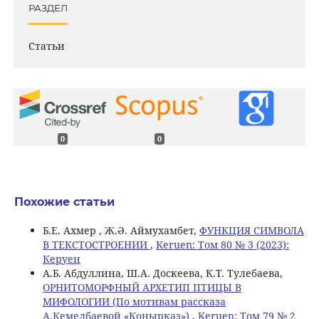
РАЗДЕЛ
Статьи
0
0
Похожие статьи
Б.Е. Ахмер , Ж.Ә. Аймухамбет,
ФУНКЦИЯ СИМВОЛА
В ТЕКСТОСТРОЕНИИ
,
Keruen: Том 80 № 3 (2023):
Керуен
А.Б. Абдуллина, Ш.А. Доскеева, К.Т. Тулебаева,
ОРНИТОМОРФНЫЙ АРХЕТИП ПТИЦЫ В
МИФОЛОГИИ (По мотивам рассказа
А.Кемелбаевой «Конырказ»)
,
Keruen: Том 79 № 2