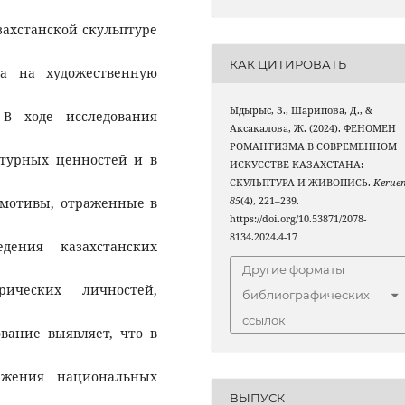
захстанской скульптуре
КАК ЦИТИРОВАТЬ
ма на художественную
Ыдырыс, З., Шарипова, Д., &
 В ходе исследования
Аксакалова, Ж. (2024). ФЕНОМЕН
РОМАНТИЗМА В СОВРЕМЕННОМ
ьтурных ценностей и в
ИСКУССТВЕ КАЗАХСТАНА:
СКУЛЬПТУРА И ЖИВОПИСЬ.
Kerue
 мотивы, отраженные в
85
(4), 221–239.
https://doi.org/10.53871/2078-
8134.2024.4-17
едения казахстанских
Другие форматы
ических личностей,
библиографических
ссылок
вание выявляет, что в
ражения национальных
ВЫПУСК