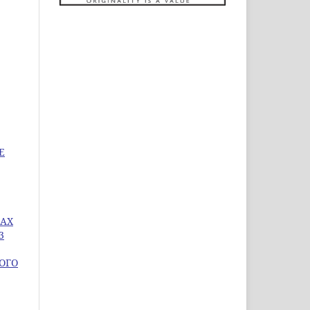
Е
КАХ
3
ОГО