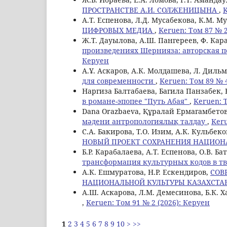
ПРОСТРАНСТВЕ А.И. СОЛЖЕНИЦЫНА
,
K
А.Т. Еспенова, Л.Д. Мусабекова, К.М. М
ЦИФРОВЫХ МЕДИА
,
Keruen: Том 87 № 2
Ж.Т. Дауылова, А.Ш. Пангереев, Ф. Кар
произведениях Шернияза: авторская п
Керуен
А.Ұ. Аскаров, А.К. Молдашева, Л. Диль
для современности
,
Keruen: Том 89 № 
Наргиза Балтабаева, Багила Панзабек, 
в романе-эпопее "Путь Абая"
,
Keruen: 
Dana Orazbaeva, Құралай Ермагамбето
мәдени антропологиялық талдау
,
Keru
С.A. Бакирова, Т.О. Изим, А.К. Кульбеко
НОВЫЙ ПРОЕКТ СОХРАНЕНИЯ НАЦИОН
Б.Р. Карабалаева, A.T. Еспенова, O.B. Б
трансформация культурных кодов в т
А.К. Ешмуратова, Н.Р. Ескендиров,
СОВ
НАЦИОНАЛЬНОЙ КУЛЬТУРЫ КАЗАХСТ
А.Ш. Аскарова, Л.М. Демесинова, Б.К. 
,
Keruen: Том 91 № 2 (2026): Керуен
1
2
3
4
5
6
7
8
9
10
>
>>