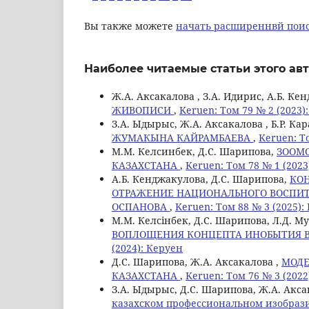
Вы также можете
начать расширеннвй поис
Наиболее читаемые статьи этого авт
Ж.А. Аксакалова , З.А. Идирис, А.Б. К
ЖИВОПИСИ
,
Keruen: Том 79 № 2 (2023)
З.А. Ыдырыс, Ж.А. Аксакалова , Б.Р. Ка
ЖУМАКЫНА КАЙРАМБАЕВА
,
Keruen: Т
М.М. Келсинбек, Д.С. Шарипова,
ЗООМО
КАЗАХСТАНА
,
Keruen: Том 78 № 1 (2023
А.Б. Кенджакулова, Д.С. Шарипова,
КОН
ОТРАЖЕНИЕ НАЦИОНАЛЬНОГО ВОСПИТА
ОСПАНОВА
,
Keruen: Том 88 № 3 (2025):
М.М. Келсінбек, Д.С. Шарипова, Л.Д. М
ВОПЛОЩЕНИЯ КОНЦЕПТА ИНОБЫТИЯ В
(2024): Керуен
Д.С. Шарипова, Ж.А. Аксакалова ,
МОДЕ
КАЗАХСТАНА
,
Keruen: Том 76 № 3 (2022
З.А. Ыдырыс, Д.С. Шарипова, Ж.А. Акса
казахском профессиональном изобраз