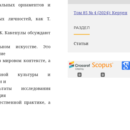
альных орнаментов и
Том 85 № 4 (2024): Керуен
ых личностей, как Т.
РАЗДЕЛ
 Ж. Какенулы обсуждают
Статьи
ном искусстве. Это
тие
в мировом контексте, а
льной культуры и
0
0
и и
ьтаты исследования
дия
ественной практике, а