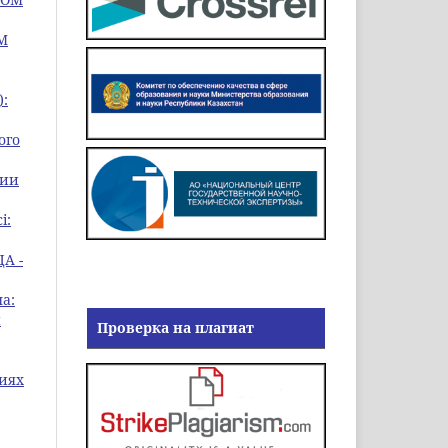
М
):
ого
ции
і:
А -
а:
н
Проверка на плагиат
иях