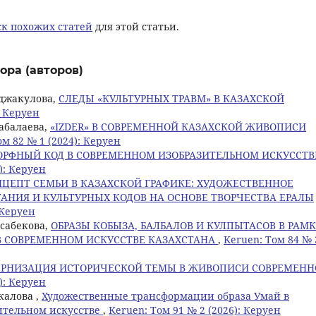
к похожих статей
для этой статьи.
ора (авторов)
енджакулова,
СЛЕДЫ «КУЛЬТУРНЫХ ТРАВМ» В КАЗАХСКОЙ
: Керуен
рабалаева,
«IZDER» В СОВРЕМЕННОЙ КАЗАХСКОЙ ЖИВОПИСИ
ом 82 № 1 (2024): Керуен
РФНЫЙ КОД В СОВРЕМЕННОМ ИЗОБРАЗИТЕЛЬНОМ ИСКУССТВ
): Керуен
ЦЕПТ СЕМЬИ В КАЗАХСКОЙ ГРАФИКЕ: ХУДОЖЕСТВЕННОЕ
НИЯ И КУЛЬТУРНЫХ КОДОВ НА ОСНОВЕ ТВОРЧЕСТВА ЕРАЛЫ
 Керуен
усабекова,
ОБРАЗЫ КОБЫЗА, БАЛБАЛОВ И КУЛПЫТАСОВ В РАМ
 СОВРЕМЕННОМ ИСКУССТВЕ КАЗАХСТАНА
,
Keruen: Том 84 № 
РНИЗАЦИЯ ИСТОРИЧЕСКОЙ ТЕМЫ В ЖИВОПИСИ СОВРЕМЕНН
): Керуен
калова ,
Художественные трансформации образа Умай в
ительном искусстве
,
Keruen: Том 91 № 2 (2026): Керуен