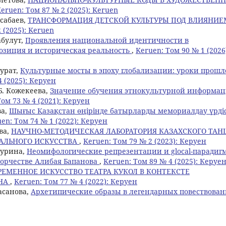
eruen: Том 87 № 2 (2025): Keruen
усабаев,
ТРАНСФОРМАЦИЯ ДЕТСКОЙ КУЛЬТУРЫ ПОД ВЛИЯНИЕ
 (2025): Keruen
абулут,
Проявления национальной идентичности в
озиция и историческая реальность
,
Keruen: Том 90 № 1 (2026
мурат,
Культурные мосты в эпоху глобализации: уроки прошл
4 (2025): Керуен
Б. Кожекеева,
Значение обучения этнокультурной информа
Том 73 № 4 (2021): Керуен
ва,
Шығыс Қазақстан өңірінде батырларды мемориалдау үрдіс
en: Том 74 № 1 (2022): Керуен
ва,
НАУЧНО-МЕТОДИЧЕСКАЯ ЛАБОРАТОРИЯ КАЗАХСКОГО ТАНЦ
АЛЬНОГО ИСКУССТВА
,
Keruen: Том 79 № 2 (2023): Керуен
атурина,
Неомифологические репрезентации и glocal-парадигм
ворчестве Алибая Бапанова
,
Keruen: Том 89 № 4 (2025): Керуе
РЕМЕННОЕ ИСКУССТВО ТЕАТРА КУКОЛ В КОНТЕКСТЕ
АНА
,
Keruen: Том 77 № 4 (2022): Керуен
Хасанова,
Архетипические образы в легендарных повествован