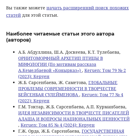
Вы также можете
начать расширеннвй поиск похожих
статей
для этой статьи.
Наиболее читаемые статьи этого автора
(авторов)
А.Б. Абдуллина, Ш.А. Доскеева, К.Т. Тулебаева,
ОРНИТОМОРФНЫЙ АРХЕТИП ПТИЦЫ В
МИФОЛОГИИ (По мотивам рассказа
А.Кемелбаевой «Конырказ»)
,
Keruen: Том 79 № 2
(2023): Керуен
Ж.Б. Сарсенбаева, Ж. Саметова,
ГЛОБАЛЬНЫЕ
ПРОБЛЕМЫ СОВРЕМЕННОСТИ В ТВОРЧЕСТВЕ
БЕЙСЕНБАЯ СУЛЕЙМЕНОВА
,
Keruen: Том 77 № 4
(2022): Керуен
Г.М. Токтар, Ж.Б. Сарсенбаева, А.П. Курманбаева,
ИДЕЯ НЕЗАВИСИМОСТИ В ТВОРЧЕСТЕ ПИСАТЕЛЕЙ
АЛАША И ВОПРОСЫ НАЦИОНАЛЬНЫХ ЦЕННОСТЕЙ
,
Keruen: Том 85 № 4 (2024): Керуен
Г.Ж. Орда, Ж.Б. Сарсенбаева,
ГОСУДАРСТВЕННАЯ