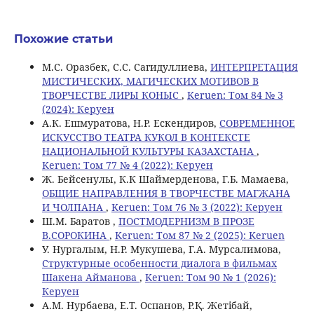
Похожие статьи
М.С. Оразбек, С.C. Сагидуллиева,
ИНТЕРПРЕТАЦИЯ
МИСТИЧЕСКИХ, МАГИЧЕСКИХ МОТИВОВ В
ТВОРЧЕСТВЕ ЛИРЫ КОНЫС
,
Keruen: Том 84 № 3
(2024): Керуен
А.К. Ешмуратова, Н.Р. Ескендиров,
СОВРЕМЕННОЕ
ИСКУССТВО ТЕАТРА КУКОЛ В КОНТЕКСТЕ
НАЦИОНАЛЬНОЙ КУЛЬТУРЫ КАЗАХСТАНА
,
Keruen: Том 77 № 4 (2022): Керуен
Ж. Бейсенулы, К.К Шаймерденова, Г.Б. Мамаева,
ОБЩИЕ НАПРАВЛЕНИЯ В ТВОРЧЕСТВЕ МАГЖАНА
И ЧОЛПАНА
,
Keruen: Том 76 № 3 (2022): Керуен
Ш.М. Баратов ,
ПОСТМОДЕРНИЗМ В ПРОЗЕ
В.СОРОКИНА
,
Keruen: Том 87 № 2 (2025): Keruen
У. Нургалым, Н.Р. Мукушева, Г.А. Мурсалимова,
Структурные особенности диалога в фильмах
Шакена Айманова
,
Keruen: Том 90 № 1 (2026):
Керуен
А.М. Нурбаева, Е.Т. Оспанов, Р.Қ. Жетібай,