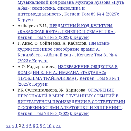
Музыкальный код романа Мухтара Ауэзова «Путь
Абая»: семиотика, символика и
интермедиальность
,
Keruen: Том 89 № 4 (2025):
Керуен
Azibayeva B.U.,
ПРЕДМЕТНЫЙ КОД КУЛЬТУРЫ
«КАЗАХСКАЯ ЮРТА»: ГЕНЕЗИС И СЕМАНТИКА
,
Keruen: Том 75 № 2 (2022): Керуен
Г. Анес, О. Сойлемез, А. Кабылов,
Идеально-
художественное своеобразие драмы А.
Кекилбаева «Абылай хан»
,
Keruen: Том 81 № 4
(2023): Керуен
А.О. Кадыралиева,
ИЗОБРАЖЕНИЕ ОБЩЕСТВА В
КОМЕДИИ ЕЛЕН АЛИМЖАНА «ТАҚТАЛАС»
(ПРОБЛЕМА ТРАЙБАЛИЗМА)
,
Keruen: Том 86 № 1
(2025): Керуен
Р.Б. Султангалиева, Ж. Харисова,
ОТРАЖЕНИЕ
ПЕРСОНАЖЕЙ В МИРЕ СЛУЧАЙНЫХ СОБЫТИЙ В
ЛИТЕРАТУРНОМ ПРОИЗВЕДЕНИИ В СООТВЕТСТВИИ
С ОСОБЕННОСТЯМИ АЛЕАТОРИКИ И ХЭППЕНИНГ
,
Keruen: Том 76 № 3 (2022): Керуен
<<
<
1
2
3
4
5
6
7
8
9
10
>
>>