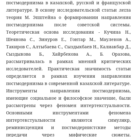
постмодернизма в казахской, русской и французской
литературе. В основу исследовательской статьи легла
теория М. Эпштейна о формировании направления
постмодернизма после советской системы.
Теоретическая основа исследования - Кучина Н.,
Шеянова С., Зинуров Е., Гонтар М., Мауленов А.,
Такиров С., Алтыбаева С., Сыздыкбаев Н., Калиакбар Д.,
Сыздыкова Б., Хайрбекова А., Б. Оразова,
рассматривалась в рамках мнений критических
исследователей. Практическая значимость статьи
определяется в рамках изучения направления
постмодернизма в современной казахской литературе.
Инструменты направления постмодернизма,
имеющие социальное и философское значение, были
рассмотрены через феномен интертекстуальности.
Основными инструментами феномена
интертекстуальности являются симулякр,
реминисценция и постмодернистские методы
передачи через мифические сюжеты.