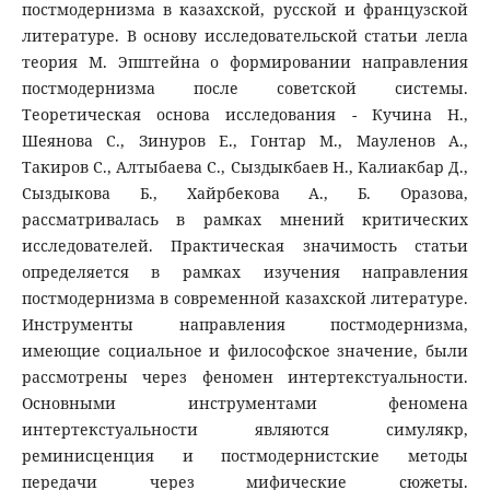
постмодернизма в казахской, русской и французской
литературе. В основу исследовательской статьи легла
теория М. Эпштейна о формировании направления
постмодернизма после советской системы.
Теоретическая основа исследования - Кучина Н.,
Шеянова С., Зинуров Е., Гонтар М., Мауленов А.,
Такиров С., Алтыбаева С., Сыздыкбаев Н., Калиакбар Д.,
Сыздыкова Б., Хайрбекова А., Б. Оразова,
рассматривалась в рамках мнений критических
исследователей. Практическая значимость статьи
определяется в рамках изучения направления
постмодернизма в современной казахской литературе.
Инструменты направления постмодернизма,
имеющие социальное и философское значение, были
рассмотрены через феномен интертекстуальности.
Основными инструментами феномена
интертекстуальности являются симулякр,
реминисценция и постмодернистские методы
передачи через мифические сюжеты.