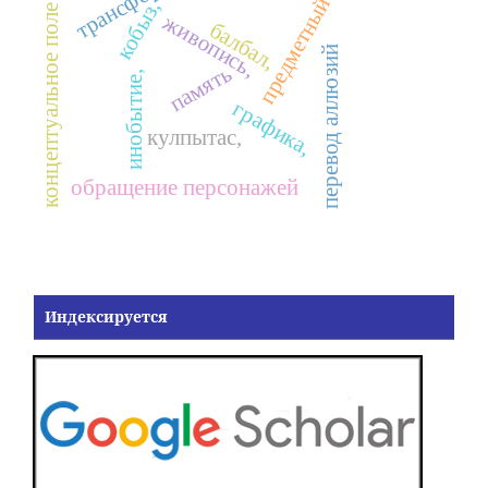
предметный код,
кобыз,
концептуальное поле
живопись,
балбал,
перевод аллюзий
память
инобытие,
графика,
кулпытас,
обращение персонажей
Индексируется