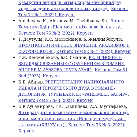
Қазақстан өңірінде батырларды мемориалдау
үрдісі: мәдени антропологиялық талдау
,
Keruen:
Том 74 № 1 (2022): Керуен
Abildayeva K., Abisheva N., Tazhibaeva Sh.,
Эрнест
Хемингуэйдің «Шал мен теңіз» повесін оқыту
,
Keruen: Том 75 № 2 (2022): Керуен
Т. Даутулы, К.С. Матыжанов, Б. Жылкыбекулы,
ПРОЭТНОПОЭТИЧЕСКОЕ ЗНАЧЕНИЕ АРХАИЗМОВ В
СКОРОГОВОРОК
,
Keruen: Том 82 № 1 (2024): Керуен
Г.Ж. Кенжебекова, Б.О. Сманов,
РЕЛИГИОЗНЫЕ
ВЗГЛЯДЫ СВЯЗАННЫЕ С ОБУЧЕНИЕМ В РОМАНЕ-
ЭПОПЕЕ М.АУЭЗОВА “ПУТЬ АБАЯ”
,
Keruen: Том 81
№ 4 (2023): Керуен
К.Е. Абиыр,
РЕПРЕЗЕНТАЦИЯ НАЦИОНАЛЬНОГО
ИДЕАЛА И ГЕРОИЧЕСКОГО ДУХА В РОМАНЕ-
ДИЛОГИИ Ж. ТУРЛЫБАЙУЛЫ «РАЙЫМБЕК БАТЫР»
,
Keruen: Том 85 № 4 (2024): Керуен
К.К Аубакирова, Г.А. Камишева, А.А. Мустафаева,
Литературные памятники мамлюкского периода
и письменный памятник «Иршадуль-мулук уас-
салатин» (XIII-XV вв.)
,
Keruen: Том 76 № 3 (2022):
Керуен