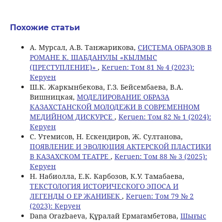
Похожие статьи
А. Мурсал, А.В. Танжарикова,
СИСТЕМА ОБРАЗОВ В
РОМАНЕ К. ШАБДАНУЛЫ «КЫЛМЫС
(ПРЕСТУПЛЕНИЕ)»
,
Keruen: Том 81 № 4 (2023):
Керуен
Ш.К. Жаркынбекова, Г.З. Бейсембаева, В.А.
Вишницкая,
МОДЕЛИРОВАНИЕ ОБРАЗА
КАЗАХСТАНСКОЙ МОЛОДЕЖИ В СОВРЕМЕННОМ
МЕДИЙНОМ ДИСКУРСЕ
,
Keruen: Том 82 № 1 (2024):
Керуен
С. Утемисов, Н. Ескендиров, Ж. Султанова,
ПОЯВЛЕНИЕ И ЭВОЛЮЦИЯ АКТЕРСКОЙ ПЛАСТИКИ
В КАЗАХСКОМ ТЕАТРЕ
,
Keruen: Том 88 № 3 (2025):
Керуен
Н. Набиолла, Е.К. Карбозов, К.У. Тамабаева,
ТЕКСТОЛОГИЯ ИСТОРИЧЕСКОГО ЭПОСА И
ЛЕГЕНДЫ О ЕР ЖАНИБЕК
,
Keruen: Том 79 № 2
(2023): Керуен
Dana Orazbaeva, Құралай Ермагамбетова,
Шығыс