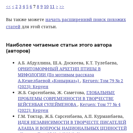
<<
<
2
3
4
5
6
7
8
9
10
11
>
>>
Вы также можете
начать расширеннвй поиск похожих
статей
для этой статьи.
Наиболее читаемые статьи этого автора
(авторов)
А.Б. Абдуллина, Ш.А. Доскеева, К.Т. Тулебаева,
ОРНИТОМОРФНЫЙ АРХЕТИП ПТИЦЫ В
МИФОЛОГИИ (По мотивам рассказа
А.Кемелбаевой «Конырказ»)
,
Keruen: Том 79 № 2
(2023): Керуен
Ж.Б. Сарсенбаева, Ж. Саметова,
ГЛОБАЛЬНЫЕ
ПРОБЛЕМЫ СОВРЕМЕННОСТИ В ТВОРЧЕСТВЕ
БЕЙСЕНБАЯ СУЛЕЙМЕНОВА
,
Keruen: Том 77 № 4
(2022): Керуен
Г.М. Токтар, Ж.Б. Сарсенбаева, А.П. Курманбаева,
ИДЕЯ НЕЗАВИСИМОСТИ В ТВОРЧЕСТЕ ПИСАТЕЛЕЙ
АЛАША И ВОПРОСЫ НАЦИОНАЛЬНЫХ ЦЕННОСТЕЙ