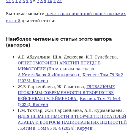
<<
<
1
2
3
4
5
6
7
8
9
10
>
>>
Вы также можете
начать расширеннвй поиск похожих
статей
для этой статьи.
Наиболее читаемые статьи этого автора
(авторов)
А.Б. Абдуллина, Ш.А. Доскеева, К.Т. Тулебаева,
ОРНИТОМОРФНЫЙ АРХЕТИП ПТИЦЫ В
МИФОЛОГИИ (По мотивам рассказа
А.Кемелбаевой «Конырказ»)
,
Keruen: Том 79 № 2
(2023): Керуен
Ж.Б. Сарсенбаева, Ж. Саметова,
ГЛОБАЛЬНЫЕ
ПРОБЛЕМЫ СОВРЕМЕННОСТИ В ТВОРЧЕСТВЕ
БЕЙСЕНБАЯ СУЛЕЙМЕНОВА
,
Keruen: Том 77 № 4
(2022): Керуен
Г.М. Токтар, Ж.Б. Сарсенбаева, А.П. Курманбаева,
ИДЕЯ НЕЗАВИСИМОСТИ В ТВОРЧЕСТЕ ПИСАТЕЛЕЙ
АЛАША И ВОПРОСЫ НАЦИОНАЛЬНЫХ ЦЕННОСТЕЙ
,
Keruen: Том 85 № 4 (2024): Керуен