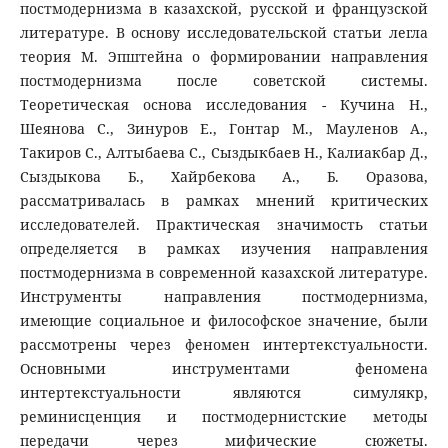
постмодернизма в казахской, русской и французской
литературе. В основу исследовательской статьи легла
теория М. Эпштейна о формировании направления
постмодернизма после советской системы.
Теоретическая основа исследования - Кучина Н.,
Шеянова С., Зинуров Е., Гонтар М., Мауленов А.,
Такиров С., Алтыбаева С., Сыздыкбаев Н., Калиакбар Д.,
Сыздыкова Б., Хайрбекова А., Б. Оразова,
рассматривалась в рамках мнений критических
исследователей. Практическая значимость статьи
определяется в рамках изучения направления
постмодернизма в современной казахской литературе.
Инструменты направления постмодернизма,
имеющие социальное и философское значение, были
рассмотрены через феномен интертекстуальности.
Основными инструментами феномена
интертекстуальности являются симулякр,
реминисценция и постмодернистские методы
передачи через мифические сюжеты.