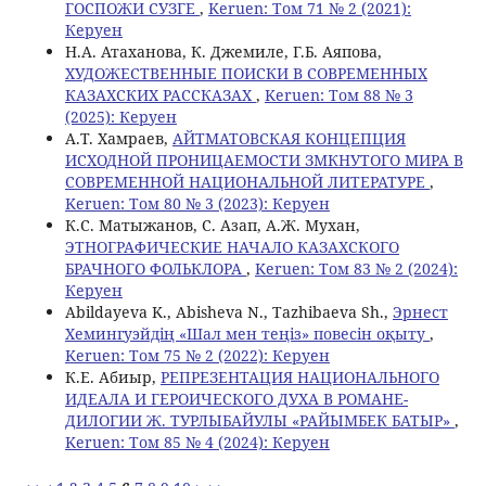
ГОСПОЖИ СУЗГЕ
,
Keruen: Том 71 № 2 (2021):
Керуен
Н.А. Атаханова, К. Джемиле, Г.Б. Аяпова,
ХУДОЖЕСТВЕННЫЕ ПОИСКИ В СОВРЕМЕННЫХ
КАЗАХСКИХ РАССКАЗАХ
,
Keruen: Том 88 № 3
(2025): Керуен
А.Т. Хамраев,
АЙТМАТОВСКАЯ КОНЦЕПЦИЯ
ИСХОДНОЙ ПРОНИЦАЕМОСТИ ЗМКНУТОГО МИРА В
СОВРЕМЕННОЙ НАЦИОНАЛЬНОЙ ЛИТЕРАТУРЕ
,
Keruen: Том 80 № 3 (2023): Керуен
К.C. Матыжанов, C. Азап, A.Ж. Мухан,
ЭТНОГРАФИЧЕСКИЕ НАЧАЛО КАЗАХСКОГО
БРАЧНОГО ФОЛЬКЛОРА
,
Keruen: Том 83 № 2 (2024):
Керуен
Abildayeva K., Abisheva N., Tazhibaeva Sh.,
Эрнест
Хемингуэйдің «Шал мен теңіз» повесін оқыту
,
Keruen: Том 75 № 2 (2022): Керуен
К.Е. Абиыр,
РЕПРЕЗЕНТАЦИЯ НАЦИОНАЛЬНОГО
ИДЕАЛА И ГЕРОИЧЕСКОГО ДУХА В РОМАНЕ-
ДИЛОГИИ Ж. ТУРЛЫБАЙУЛЫ «РАЙЫМБЕК БАТЫР»
,
Keruen: Том 85 № 4 (2024): Керуен