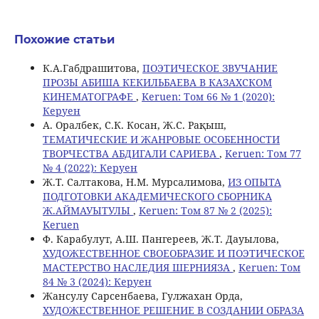
Похожие статьи
К.А.Габдрашитова,
ПОЭТИЧЕСКОЕ ЗВУЧАНИЕ
ПРОЗЫ АБИША КЕКИЛЬБАЕВА В КАЗАХСКОМ
КИНЕМАТОГРАФЕ
,
Keruen: Том 66 № 1 (2020):
Керуен
А. Оралбек, С.К. Косан, Ж.С. Рақыш,
ТЕМАТИЧЕСКИЕ И ЖАНРОВЫЕ ОСОБЕННОСТИ
ТВОРЧЕСТВА АБДИГАЛИ САРИЕВА
,
Keruen: Том 77
№ 4 (2022): Керуен
Ж.Т. Салтакова, Н.М. Мурсалимова,
ИЗ ОПЫТА
ПОДГОТОВКИ АКАДЕМИЧЕСКОГО СБОРНИКА
Ж.АЙМАУЫТУЛЫ
,
Keruen: Том 87 № 2 (2025):
Keruen
Ф. Карабулут, А.Ш. Пангереев, Ж.Т. Дауылова,
ХУДОЖЕСТВЕННОЕ СВОЕОБРАЗИЕ И ПОЭТИЧЕСКОЕ
МАСТЕРСТВО НАСЛЕДИЯ ШЕРНИЯЗА
,
Keruen: Том
84 № 3 (2024): Керуен
Жансулу Сарсенбаева, Гулжахан Орда,
ХУДОЖЕСТВЕННОЕ РЕШЕНИЕ В СОЗДАНИИ ОБРАЗА