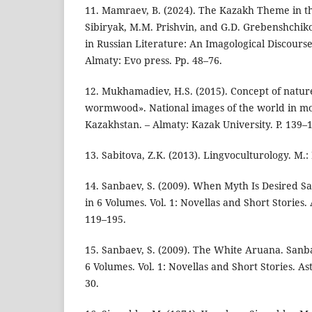
11. Mamraev, B. (2024). The Kazakh Theme in t
Sibiryak, M.M. Prishvin, and G.D. Grebenshchi
in Russian Literature: An Imagological Discourse
Almaty: Evo press. Рp. 48–76.
12. Mukhamadiev, H.S. (2015). Concept of nature
wormwood». National images of the world in mo
Kazakhstan. – Almaty: Kazak University. P. 139–
13. Sabitova, Z.K. (2013). Lingvoculturology. M.:
14. Sanbaev, S. (2009). When Myth Is Desired S
in 6 Volumes. Vol. 1: Novellas and Short Stories.
119–195.
15. Sanbaev, S. (2009). The White Aruana. Sanba
6 Volumes. Vol. 1: Novellas and Short Stories. As
30.