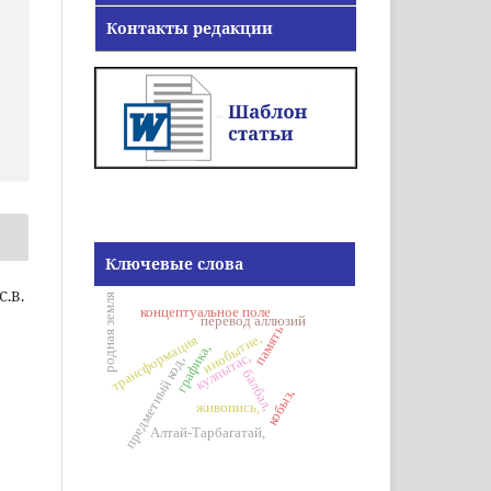
Контакты редакции
Ключевые слова
С.В.
родная земля
концептуальное поле
перевод аллюзий
память
инобытие,
трансформация
графика,
кулпытас,
предметный код,
балбал,
кобыз,
живопись,
Алтай-Тарбагатай,