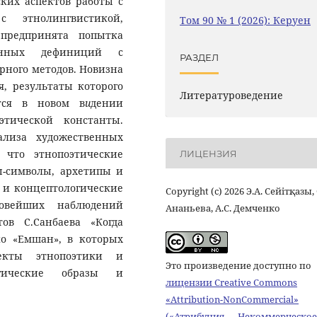
ких аспектов работы с
 этнолингвистикой,
Том 90 № 1 (2026): Керуен
 предпринята попытка
женных дефиниций с
РАЗДЕЛ
ного методов. Новизна
я, результаты которого
Литературоведение
тся в новом в
и
дении
этической константы.
лиза художественных
 что этнопоэтические
ЛИЦЕНЗИЯ
ы-символы, архетипы и
 и концептологические
Copyright (c) 2026 Э.А. Сейітқазы, 
овейших наблюдений
Ананьева, А.С. Демченко
ов С.Санбаева «Когда
ко «Емшан», в которых
пекты этнопоэтики и
Это произведение доступно по
огические образы и
лицензии Creative Commons
«Attribution-NonCommercial»
(«Атрибуция — Некоммерческое