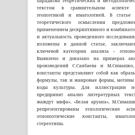
парадигма теоретических и методологичес
текстом в сравнительном аспекте с
геопоэтикой и имагологией. В статье
теоретического осмысления предло
применением дескриптивного и комбинатор
и актуальность проведенного исследовани
изложены в данной статье, заключаю
ключевой категории анализа – этнопо
Выявлено и доказано на примерах ана
произведений С.Санбаева и М.Симашко,
константы представляют собой как образ
формулы, так и жанровые формы, мотивы
коды культуры. Для иллюстрации н
предпринят анализ литературных текст
жаждут мифа», «Белая аруана», М.Симаш
репрезентированы этнологические ас
этнопоэтические константы, имагол
стереотипы.