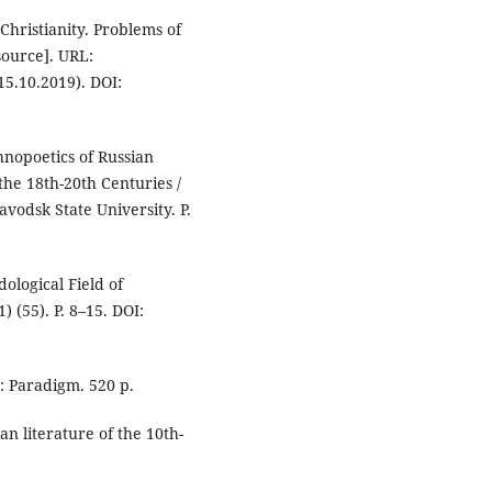
Christianity. Problems of
esource]. URL:
15.10.2019). DOI:
hnopoetics of Russian
the 18th-20th Centuries /
avodsk State University. P.
ological Field of
) (55). P. 8–15. DOI:
d: Paradigm. 520 p.
an literature of the 10th-