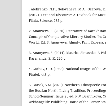
. Alefirenko, N.F., Golovaneva, M.A., Ozerova, E
(2012). Text and Discourse: A Textbook for Mast
Flinta; Science. 232 p.
2. Ananyeva, S. (2020). Literature of Kazakhst
Concepts of Comparative Literary Studies. In: Cu
World. Ed. S. Ananyeva. Almaty: Print Express, 
3. Ananyeva, S. (2014). Maurice Simashko: A Phi
Karaganda: ZhK, 220 р.
4. Gachev, G.D. (1988). National Images of the 
Pisatel, 448 p.
5. Gatsak, V.M. (2020). Northern Ethnopoetic Con
the Russian North. Living Tradition: Proceeding
School-Seminar. Issue 2 / ed. N.V. Drannikova, Y
Arkhangelsk: Publishing House of the Pomor State