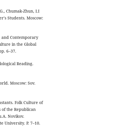
.G., Chumak-Zhun, I.I
er's Students. Moscow:
an and Contemporary
lture in the Global
pp. 6–37.
lological Reading.
World. Moscow: Sov.
stants. Folk Culture of
s of the Republican
u.A. Novikov.
 University. P. 7–10.