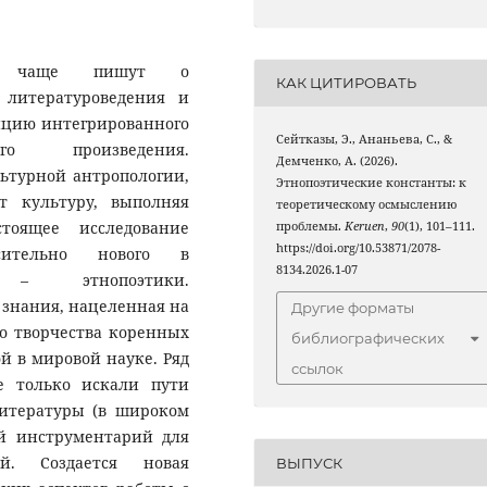
се чаще пишут о
КАК ЦИТИРОВАТЬ
 литературоведения и
нцию интегрированного
Сейтказы, Э., Ананьева, С., &
го произведения.
Демченко, А. (2026).
ьтурной антропологии,
Этнопоэтические константы: к
т культуру, выполняя
теоретическому осмыслению
тоящее исследование
проблемы.
Keruen
,
90
(1), 101–111.
https://doi.org/10.53871/2078-
сительно нового в
8134.2026.1-07
я – этнопоэтики.
 знания, нацеленная на
Другие форматы
о творчества коренных
библиографических
й в мировой науке. Ряд
ссылок
е только искали пути
литературы (в широком
ый инструментарий для
ий. Создается новая
ВЫПУСК