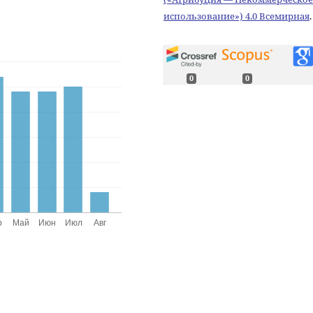
использование») 4.0 Всемирная
.
0
0