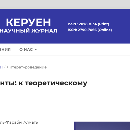
ЕНИЯ
О НАС
ЕН
/
Литературоведение
нты: к теоретическому
ль-Фараби, Алматы,