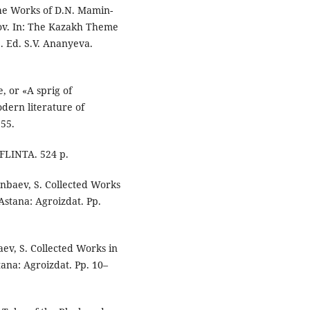
he Works of D.N. Mamin-
kov. In: The Kazakh Theme
. Ed. S.V. Ananyeva.
, or «A sprig of
dern literature of
155.
 FLINTA. 524 p.
anbaev, S. Collected Works
 Astana: Agroizdat. Рp.
ev, S. Collected Works in
tana: Agroizdat. Рp. 10–