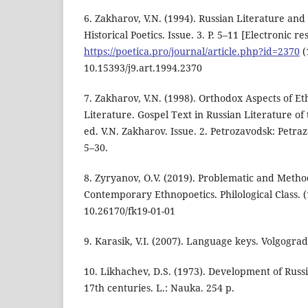
6. Zakharov, V.N. (1994). Russian Literature and 
Historical Poetics. Issue. 3. P. 5–11 [Electronic r
https://poetica.pro/journal/article.php?id=2370
(
10.15393/j9.art.1994.2370
7. Zakharov, V.N. (1998). Orthodox Aspects of Et
Literature. Gospel Text in Russian Literature of 
ed. V.N. Zakharov. Issue. 2. Petrozavodsk: Petraz
5–30.
8. Zyryanov, O.V. (2019). Problematic and Method
Contemporary Ethnopoetics. Philological Class. (1
10.26170/fk19-01-01
9. Karasik, V.I. (2007). Language keys. Volgogra
10. Likhachev, D.S. (1973). Development of Russi
17th centuries. L.: Nauka. 254 p.