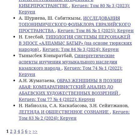
КИБЕРПРОСТРАНСТВЕ
,
Keruen: Том 80 № 3 (2023):
Керуен
А. Шуриева, Ш. Сабиткызы,
ИССЛЕДОВАНИЯ
ТОПОНИМИЧЕСКОГО ФОЛЬКЛОРА ЕВРАЗИЙСКОГО
ПРОСТРАНСТВА
,
Keruen: Том 86 № 1 (2025): Керуен
Н. Елесбай,
ТИПОЛОГИЯ СИСТЕМЫ ПЕРСОНАЖЕЙ
В ЭПОСЕ «АЛПАМЫС БАТЫР» (на основе тюркских
народов)
,
Keruen: Том 84 № 3 (2024): Керуен
Тынысбек Коныратбай,
Синергетические
аспекты изучения музыкального наследия
казахского народа
,
Keruen: Том 74 № 1 (2022):
Керуен
A.Н. Жуматаева,
ОБРАЗ ЖЕНЩИНЫ В ПОЭЗИИ
АБАЯ: КОМПАРАТИВИСТСКИЙ АНАЛИЗ ДО
АБАЕВСКИХ ХУДОЖЕСТВЕННЫХ ВОЗЗРЕНИЙ
,
Keruen: Том 77 № 4 (2022): Керуен
Н. Набиолла, C.А. Каскабасова, З.Н. Сейитжанов,
ЛЕГЕНДА И ОБЩЕСТВЕННОЕ СОЗНАНИЕ
,
Keruen:
Том 83 № 2 (2024): Керуен
1
2
3
4
5
6
>
>>