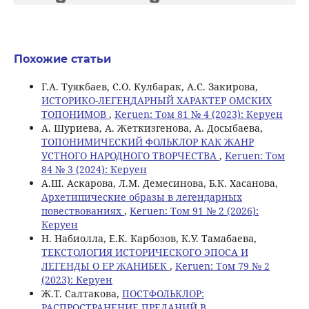
Похожие статьи
Г.А. Туякбаев, С.О. Кулбарак, А.С. Закирова,
ИСТОРИКО-ЛЕГЕНДАРНЫЙ ХАРАКТЕР ОМСКИХ
ТОПОНИМОВ
,
Keruen: Том 81 № 4 (2023): Керуен
А. Шуриева, А. Жеткизгенова, А. Досыбаева,
ТОПОНИМИЧЕСКИЙ ФОЛЬКЛОР КАК ЖАНР
УСТНОГО НАРОДНОГО ТВОРЧЕСТВА
,
Keruen: Том
84 № 3 (2024): Керуен
А.Ш. Аскарова, Л.М. Демесинова, Б.К. Хасанова,
Архетипические образы в легендарных
повествованиях
,
Keruen: Том 91 № 2 (2026):
Керуен
Н. Набиолла, Е.К. Карбозов, К.У. Тамабаева,
ТЕКСТОЛОГИЯ ИСТОРИЧЕСКОГО ЭПОСА И
ЛЕГЕНДЫ О ЕР ЖАНИБЕК
,
Keruen: Том 79 № 2
(2023): Керуен
Ж.Т. Салтакова,
ПОСТФОЛЬКЛОР:
РАСПРОСТРАНЕНИЕ ПРЕДАНИЙ В