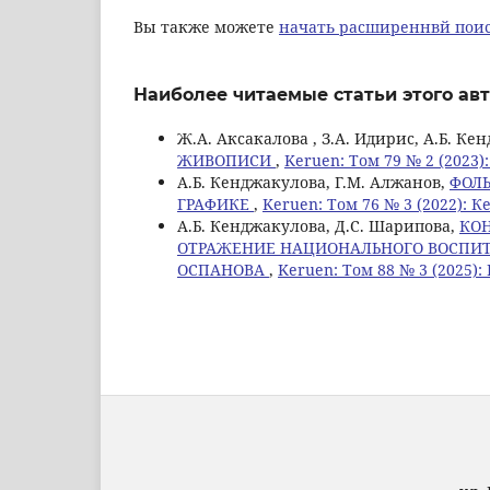
Вы также можете
начать расширеннвй поис
Наиболее читаемые статьи этого авт
Ж.А. Аксакалова , З.А. Идирис, А.Б. К
ЖИВОПИСИ
,
Keruen: Том 79 № 2 (2023)
А.Б. Кенджакулова, Г.М. Алжанов,
ФОЛ
ГРАФИКЕ
,
Keruen: Том 76 № 3 (2022): К
А.Б. Кенджакулова, Д.С. Шарипова,
КОН
ОТРАЖЕНИЕ НАЦИОНАЛЬНОГО ВОСПИТА
ОСПАНОВА
,
Keruen: Том 88 № 3 (2025):