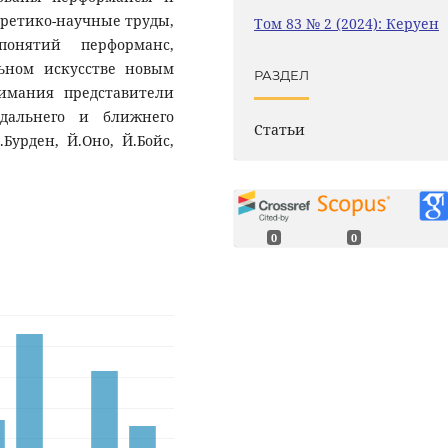
ретико-научные труды,
Том 83 № 2 (2024): Керуен
понятий перформанс,
ьном искусстве новым
РАЗДЕЛ
имания представители
 дальнего и ближнего
Статьи
Бурден, Й.Оно, Й.Бойс,
0
0