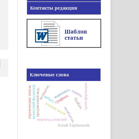
Контакты редакции
Ключевые слова
трансформация
кулпытас,
казахский фольклор
героические эпосы
живопись,
предметный код,
память
графика,
кобыз,
балбал,
родная земля
инобытие,
перевод аллюзий
Алтай-Тарбагатай,