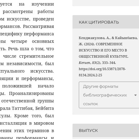
руется на изучении
 рассмотрены работы
м искусстве, проведен
КАК ЦИТИРОВАТЬ
рмансов. Рассматривая
специфику перформанса
Кенджакулова, А., & Кайынбаева,
ены четыре основных
Ж. (2024). СОВРЕМЕННОЕ
ь. Речь шла о том, что
ИСКУССТВО И ЕГО МЕСТО В
м числе стремительное
ОБЩЕСТВЕННОЙ КУЛЬТУРЕ.
ом независимости, был
Keruen
,
83
(2), 333–344.
https://doi.org/10.53871/2078-
туального искусства.
8134.2024.2-25
лляции и перформансы,
 положившей начало
Другие форматы
ды. Проанализированы
библиографических
 отечественной группы
ссылок
арала Таттибая, Бейбита
сулы. Кроме того, был
инсталляция в мировом
ления этих терминов в
ВЫПУСК
рованы перформансы и