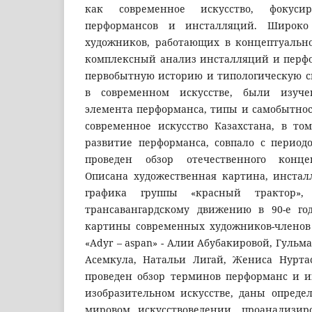
как современное искусство, фокуси
перформансов и инсталляций. Широко
художников, работающих в концептуально
комплексный анализ инсталляций и перфо
первобытную историю и типологическую 
в современном искусстве, были изуч
элемента перформанса, типы и самобытност
современное искусство Казахстана, в то
развитие перформанса, совпало с период
проведен обзор отечественного концеп
Описана художественная картина, инста
графика группы «красный трактор»,
трансавангардскому движению в 90-е го
картины современных художников-членов
«Adyr – aspan» - Алии Абубакировой, Гульм
Асемкула, Натальи Лигай, Жениса Нурта
проведен обзор терминов перформанс и 
изобразительном искусстве, даны опреде
мировом искусствоведении, проанализи