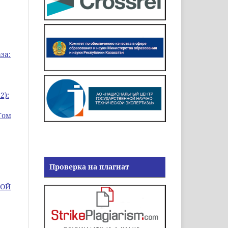
за:
2):
Том
Проверка на плагиат
КОЙ