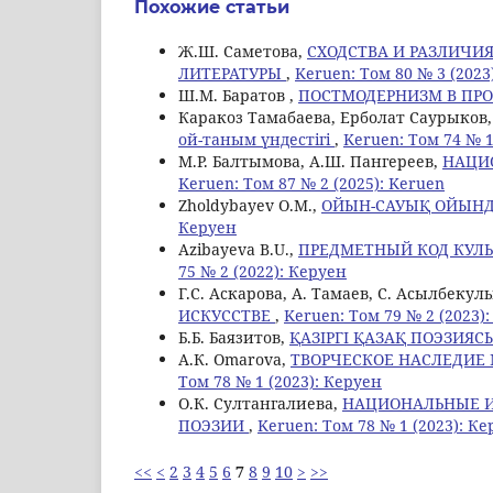
Похожие статьи
Ж.Ш. Саметова,
СХОДСТВА И РАЗЛИЧИ
ЛИТЕРАТУРЫ
,
Keruen: Том 80 № 3 (2023
Ш.М. Баратов ,
ПОСТМОДЕРНИЗМ В ПРО
Каракоз Тамабаева, Ерболат Саурыков,
ой-таным үндестігі
,
Keruen: Том 74 № 1
М.Р. Балтымова, А.Ш. Пангереев,
НАЦИ
Keruen: Том 87 № 2 (2025): Keruen
Zholdybayev O.M.,
ОЙЫН-САУЫҚ ОЙЫНДА
Керуен
Azibayeva B.U.,
ПРЕДМЕТНЫЙ КОД КУЛЬ
75 № 2 (2022): Керуен
Г.С. Аскарова, А. Тамаев, C. Асылбекул
ИСКУССТВЕ
,
Keruen: Том 79 № 2 (2023)
Б.Б. Баязитов,
ҚАЗІРГІ ҚАЗАҚ ПОЭЗИЯ
A.К. Omarova,
ТВОРЧЕСКОЕ НАСЛЕДИЕ
Том 78 № 1 (2023): Керуен
О.К. Султангалиева,
НАЦИОНАЛЬНЫЕ И
ПОЭЗИИ
,
Keruen: Том 78 № 1 (2023): К
<<
<
2
3
4
5
6
7
8
9
10
>
>>