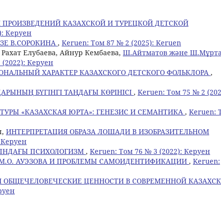
Я ПРОИЗВЕДЕНИЙ КАЗАХСКОЙ И ТУРЕЦКОЙ ДЕТСКОЙ
): Керуен
ЗЕ В.СОРОКИНА
,
Keruen: Том 87 № 2 (2025): Keruen
 Рахат Елубаева, Айнур Кембаева,
Ш.Айтматов және Ш.Мұрта
 (2022): Керуен
ОНАЛЬНЫЙ ХАРАКТЕР КАЗАХСКОГО ДЕТСКОГО ФОЛЬКЛОРА
,
РЫНЫҢ БҮГІНГІ ТАҢДАҒЫ КӨРІНІСІ
,
Keruen: Том 75 № 2 (202
ТУРЫ «КАЗАХСКАЯ ЮРТА»: ГЕНЕЗИС И СЕМАНТИКА
,
Keruen: 
ы,
ИНТЕРПРЕТАЦИЯ ОБРАЗА ЛОШАДИ В ИЗОБРАЗИТЕЛЬНОМ
: Керуен
СЫНДАҒЫ ПСИХОЛОГИЗМ
,
Keruen: Том 76 № 3 (2022): Керуен
 М.О. АУЭЗОВА И ПРОБЛЕМЫ САМОИДЕНТИФИКАЦИИ
,
Keruen:
 ОБЩЕЧЕЛОВЕЧЕСКИЕ ЦЕННОСТИ В СОВРЕМЕННОЙ КАЗАХС
еруен