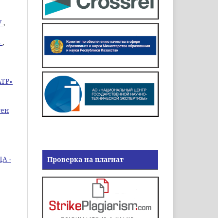
У
,
В
,
ТР»
уен
А -
Проверка на плагиат