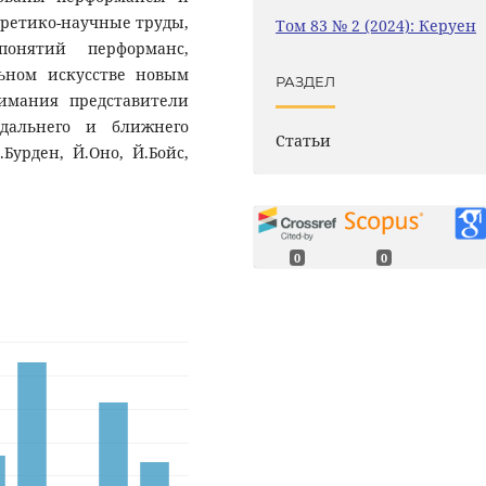
ретико-научные труды,
Том 83 № 2 (2024): Керуен
понятий перформанс,
ьном искусстве новым
РАЗДЕЛ
имания представители
 дальнего и ближнего
Статьи
Бурден, Й.Оно, Й.Бойс,
0
0