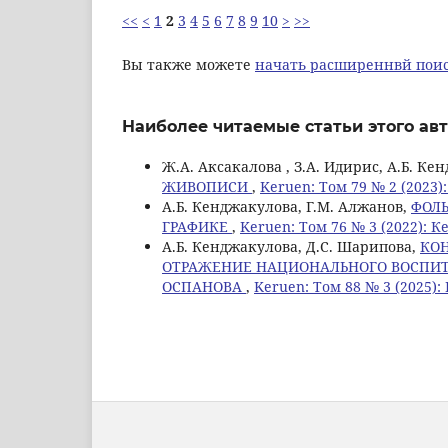
<<
<
1
2
3
4
5
6
7
8
9
10
>
>>
Вы также можете
начать расширеннвй поис
Наиболее читаемые статьи этого авт
Ж.А. Аксакалова , З.А. Идирис, А.Б. К
ЖИВОПИСИ
,
Keruen: Том 79 № 2 (2023)
А.Б. Кенджакулова, Г.М. Алжанов,
ФОЛ
ГРАФИКЕ
,
Keruen: Том 76 № 3 (2022): К
А.Б. Кенджакулова, Д.С. Шарипова,
КОН
ОТРАЖЕНИЕ НАЦИОНАЛЬНОГО ВОСПИТА
ОСПАНОВА
,
Keruen: Том 88 № 3 (2025):