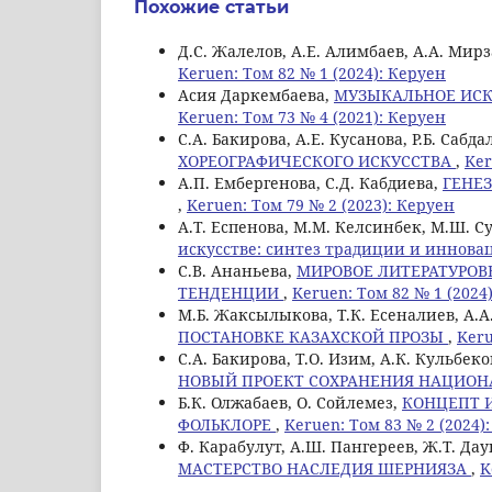
Похожие статьи
Д.С. Жалелов, А.Е. Алимбаев, А.А. Мир
Keruen: Том 82 № 1 (2024): Керуен
Асия Даркембаева,
МУЗЫКАЛЬНОЕ ИСК
Keruen: Том 73 № 4 (2021): Керуен
С.А. Бакирова, А.Е. Кусанова, Р.Б. Сабд
ХОРЕОГРАФИЧЕСКОГО ИСКУССТВА
,
Ker
А.П. Ембергенова, С.Д. Кабдиева,
ГЕНЕЗ
,
Keruen: Том 79 № 2 (2023): Керуен
А.Т. Еспенова, М.М. Келсинбек, М.Ш. 
искусстве: синтез традиции и иннова
С.В. Ананьева,
МИРОВОЕ ЛИТЕРАТУРОВ
ТЕНДЕНЦИИ
,
Keruen: Том 82 № 1 (2024
М.Б. Жаксылыкова, Т.К. Есеналиев, А.А
ПОСТАНОВКЕ КАЗАХСКОЙ ПРОЗЫ
,
Keru
С.A. Бакирова, Т.О. Изим, А.К. Кульбеко
НОВЫЙ ПРОЕКТ СОХРАНЕНИЯ НАЦИОН
Б.К. Олжабаев, О. Сойлемез,
КОНЦЕПТ И
ФОЛЬКЛОРЕ
,
Keruen: Том 83 № 2 (2024)
Ф. Карабулут, А.Ш. Пангереев, Ж.Т. Да
МАСТЕРСТВО НАСЛЕДИЯ ШЕРНИЯЗА
,
K