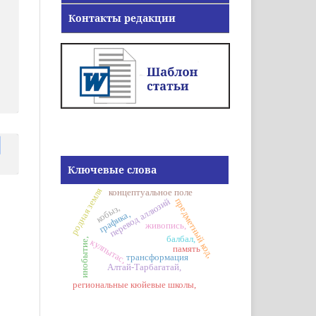
Контакты редакции
Ключевые слова
родная земля
концептуальное поле
перевод аллюзий
предметный код,
кобыз,
графика,
живопись,
балбал,
инобытие,
кулпытас,
память
трансформация
Алтай-Тарбагатай,
региональные кюйевые школы,