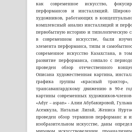
как современное искусство, фокуси
перформансов и инсталляций. Широко
художников, работающих в концептуально
комплексный анализ инсталляций и перфо
первобытную историю и типологическую 
в современном искусстве, были изуч
элемента перформанса, типы и самобытност
современное искусство Казахстана, в то
развитие перформанса, совпало с период
проведен обзор отечественного концеп
Описана художественная картина, инста
графика группы «красный трактор»,
трансавангардскому движению в 90-е го
картины современных художников-членов
«Adyr – aspan» - Алии Абубакировой, Гульм
Асемкула, Натальи Лигай, Жениса Нурта
проведен обзор терминов перформанс и 
изобразительном искусстве, даны опреде
мировом искусствоведении, проанализи