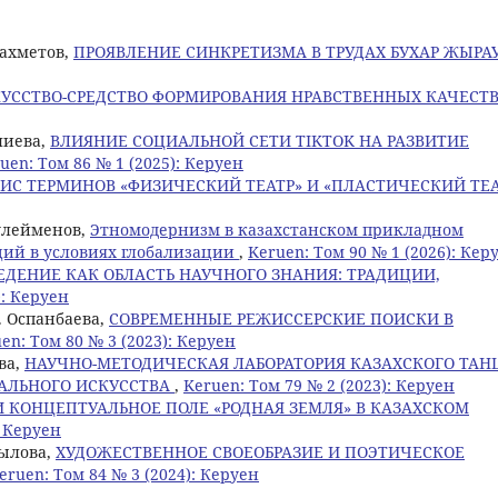
захметов,
ПРОЯВЛЕНИЕ СИНКРЕТИЗМА В ТРУДАХ БУХАР ЖЫРА
УССТВО-СРЕДСТВО ФОРМИРОВАНИЯ НРАВСТВЕННЫХ КАЧЕСТ
алиева,
ВЛИЯНИЕ СОЦИАЛЬНОЙ СЕТИ TIKTOK НА РАЗВИТИЕ
uen: Том 86 № 1 (2025): Керуен
ИС ТЕРМИНОВ «ФИЗИЧЕСКИЙ ТЕАТР» И «ПЛАСТИЧЕСКИЙ ТЕА
Сулейменов,
Этномодернизм в казахстанском прикладном
ций в условиях глобализации
,
Keruen: Том 90 № 1 (2026): Кер
ЕДЕНИЕ КАК ОБЛАСТЬ НАУЧНОГО ЗНАНИЯ: ТРАДИЦИИ,
): Керуен
. Оспанбаева,
СОВРЕМЕННЫЕ РЕЖИССЕРСКИЕ ПОИСКИ В
en: Том 80 № 3 (2023): Керуен
ва,
НАУЧНО-МЕТОДИЧЕСКАЯ ЛАБОРАТОРИЯ КАЗАХСКОГО ТАНЦ
АЛЬНОГО ИСКУССТВА
,
Keruen: Том 79 № 2 (2023): Керуен
 КОНЦЕПТУАЛЬНОЕ ПОЛЕ «РОДНАЯ ЗЕМЛЯ» В КАЗАХСКОМ
: Керуен
уылова,
ХУДОЖЕСТВЕННОЕ СВОЕОБРАЗИЕ И ПОЭТИЧЕСКОЕ
eruen: Том 84 № 3 (2024): Керуен