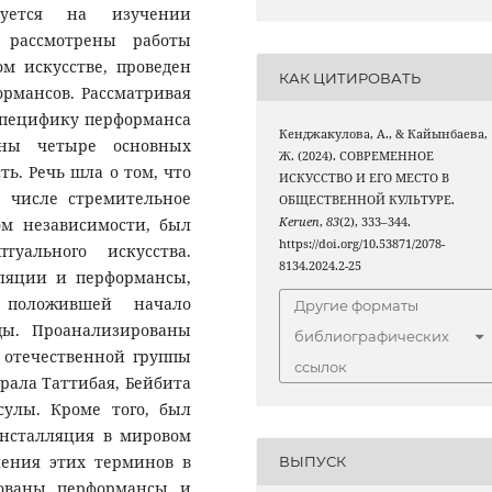
руется на изучении
 рассмотрены работы
м искусстве, проведен
КАК ЦИТИРОВАТЬ
рмансов. Рассматривая
специфику перформанса
Кенджакулова, А., & Кайынбаева,
ены четыре основных
Ж. (2024). СОВРЕМЕННОЕ
ь. Речь шла о том, что
ИСКУССТВО И ЕГО МЕСТО В
м числе стремительное
ОБЩЕСТВЕННОЙ КУЛЬТУРЕ.
ом независимости, был
Keruen
,
83
(2), 333–344.
https://doi.org/10.53871/2078-
туального искусства.
8134.2024.2-25
лляции и перформансы,
 положившей начало
Другие форматы
ды. Проанализированы
библиографических
 отечественной группы
ссылок
арала Таттибая, Бейбита
сулы. Кроме того, был
инсталляция в мировом
ления этих терминов в
ВЫПУСК
рованы перформансы и