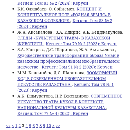
Keruen: Том 83 № 2 (2024): Керуен
Б.К. Олжабаев, О. Сойлемез,
КОНЦЕПТ И
КОНЦЕПТУАЛЬНОЕ ПОЛЕ «РОДНАЯ ЗЕМЛЯ» В
КАЗАХСКОМ ФОЛЬКЛОРЕ
,
Keruen: Том 83 № 2
(2024): Керуен
Ж.А. Аксакалова , З.А. Идирис, А.Б. Кенджакулова,
СЛЕДЫ «КУЛЬТУРНЫХ ТРАВМ» В КАЗАХСКОЙ
ЖИВОПИСИ
,
Keruen: Том 79 № 2 (2023): Керуен
З.А. Ыдырыс, Д.С. Шарипова, Ж.А. Аксакалова ,
Художественные трансформации образа Умай в
казахском профессиональном изобразительном
искусстве
,
Keruen: Том 91 № 2 (2026): Керуен
М.М. Келсинбек, Д.С. Шарипова,
ЗООМОРФНЫЙ
КОД В СОВРЕМЕННОМ ИЗОБРАЗИТЕЛЬНОМ
ИСКУССТВЕ КАЗАХСТАНА
,
Keruen: Том 78 № 1
(2023): Керуен
А.К. Ешмуратова, Н.Р. Ескендиров,
СОВРЕМЕННОЕ
ИСКУССТВО ТЕАТРА КУКОЛ В КОНТЕКСТЕ
НАЦИОНАЛЬНОЙ КУЛЬТУРЫ КАЗАХСТАНА
,
Keruen: Том 77 № 4 (2022): Керуен
<<
<
1
2
3
4
5
6
7
8
9
10
>
>>