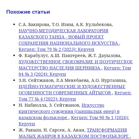
Похожие статьи
С.A. Бакирова, Т.О. Изим, А.К. Кульбекова,
НАУЧНО-МЕТОДИЧЕСКАЯ ЛАБОРАТОРИЯ
КАЗАХСКОГО ТАНЦА - НОВЫЙ ПРОЕКТ
СОХРАНЕНИЯ НАЦИОНАЛЬНОГО ИСКУССТВА
,
Keruen: Том 79 № 2 (2023): Керуен
Ф. Карабулут, А.Ш. Пангереев, Ж.Т. Дауылова,
ХУДОЖЕСТВЕННОЕ СВОЕОБРАЗИЕ И ПОЭТИЧЕСКОЕ
МАСТЕРСТВО НАСЛЕДИЯ ШЕРНИЯЗА
,
Keruen: Том
84 № 3 (2024): Керуен
З.Н. Сейтжанов, Л.A Мекебаева, А.О. Нуртазина,
ИДЕЙНО-ТЕМАТИЧЕСКИЕ И ХУДОЖЕСТВЕННЫЕ
ОСОБЕННОСТИ СОВРЕМЕННЫХ АЙТЫСОВ
,
Keruen:
Том 77 № 4 (2022): Керуен
Н. Набиолла, З. Сейтжанов,
Искусство
критического суждения (сыншылық өнер) в
казахском фольклоре
,
Keruen: Том 90 № 1 (2026):
Керуен
Ж. Ракыш, Н. Сарсек, А. Акан,
ТРАНСФОРМАЦИЯ
МАЛЫХ ЖАНРОВ В КАЗАХСКОМ ПОСТФОЛЬКЛОРЕ
,