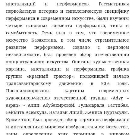
инсталляций и перформансов. Рассматривая
первобытную историю и типологическую специфику
перформанса в современном искусстве, были изучены
четыре основных элемента перформанса, типы и
самобытность. Речь шла о том, что современное
искусство Казахстана, в том числе стремительное
развитие перформанса, совпало с периодом
независимости, был проведен обзор отечественного
концептуального искусства. Описана художественная
картина, инсталляции и перформансы, графика
группы «красный трактор», положившей начало
трансавангардскому движению в 90-е годы.
Проанализированы картины современных
художников-членов отечественной группы «Adyr –
aspan» - Алии Абубакировой, Гульмарала Таттибая,
Бейбита Асемкула, Натальи Лигай, Жениса Нуртасулы.
Кроме того, был проведен обзор терминов перформанс
и инсталляция в мировом изобразительном искусстве,
даны определения этих терминов в мировом