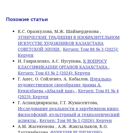
Похожие статьи
К.С. Оразкулова, М.Ж. Шаймерденова ,
ЭТНИЧЕСКИЕ ТРАДИЦИИ В ИЗОБРАЗИТЕЛЬНОМ
ИСКУССТВЕ ХУДОЖНИКОВ КАЗАХСТАНА
СОВЕТСКОЙ ЭПОХИ
,
Keruen: Том 88 № 3 (2025):
Керуен
И. Гавриленко, А.С. Нусупова,
К ВОПРОСУ
КЛАССИФИКАЦИИ ОРГАНОВ КАЗАХСТАНА
,
Keruen: Том 83 № 2 (2024): Керуен
Г. Анес, О. Сойлемез, А. Кабылов,
Идеально-
художественное своеобразие драмы А.
Кекилбаева «Абылай хан»
,
Keruen: Том 81 № 4
(2023): Керуен
Г. Аспандияркызы, Г.Т. Жумасеитова,
Исследование реальности в зарубежном кино:
философский, культурный и технологический
аспекты
,
Keruen: Том 90 № 1 (2026): Керуен
А.М. Жасекенова , А.Ж. Жаксылыков, К.О.
Таттимбетова,
ФУНКЦИЯ РЕЛИГИОЗНО-