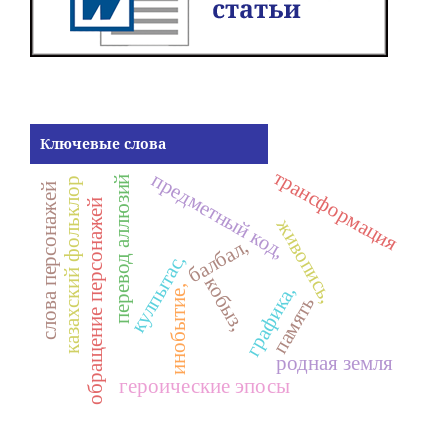
Ключевые слова
трансформация
предметный код,
перевод аллюзий
казахский фольклор
слова персонажей
обращение персонажей
живопись,
балбал,
кулпытас,
кобыз,
графика,
инобытие,
память
родная земля
героические эпосы