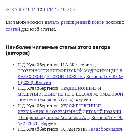
<<
<
7
8
9
10
11
12
13
14
15
16
>
>>
Вы также можете
начать расширеннвй поиск похожих
статей
для этой статьи.
Наиболее читаемые статьи этого автора
(авторов)
Н.Д. Худайбергенов, Н.А. Жеткерген ,
ОСОБЕННОСТИ РИТМИЧЕСКОЙ МОДИФИКАЦИИ В
КАЗАХСКОЙ ДЕТСКОЙ ПОЭЗИИ
,
Keruen: Том 86 №
1 (2025): Керуен
Н.Д. Худайбергенов,
ТРАДИЦИОННЫЕ И
МОДЕРНИСТСКИЕ ЧЕРТЫ В ПЬЕСАХ М. ОМАРОВОЙ
,
Keruen: Том 84 № 3 (2024): Керуен
Н.Д. Худайбергенов,
ХУДОЖЕСТВЕННЫЕ
ИЗЫСКАНИЯ В СОВРЕМЕННОЙ ДЕТСКОЙ ПОЭЗИИ
(По произведениям Асылбека А.)
,
Keruen: Том 79
№ 2 (2023): Керуен
Н.Д. Худайбергенов, Ж. Аметхан,
Трансформация