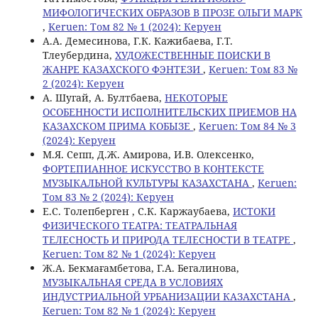
МИФОЛОГИЧЕСКИХ ОБРАЗОВ В ПРОЗЕ ОЛЬГИ МАРК
,
Keruen: Том 82 № 1 (2024): Керуен
А.А. Демесинова, Г.К. Кажибаева, Г.Т.
Тлеубердина,
ХУДОЖЕСТВЕННЫЕ ПОИСКИ В
ЖАНРЕ КАЗАХСКОГО ФЭНТЕЗИ
,
Keruen: Том 83 №
2 (2024): Керуен
A. Шугай, A. Бултбаева,
НЕКОТОРЫЕ
ОСОБЕННОСТИ ИСПОЛНИТЕЛЬСКИХ ПРИЕМОВ НА
КАЗАХСКОМ ПРИМА КОБЫЗЕ
,
Keruen: Том 84 № 3
(2024): Керуен
M.Я. Сепп, Д.Ж. Амирова, И.В. Олексенко,
ФОРТЕПИАННОЕ ИСКУССТВО В КОНТЕКСТЕ
МУЗЫКАЛЬНОЙ КУЛЬТУРЫ КАЗАХСТАНА
,
Keruen:
Том 83 № 2 (2024): Керуен
Е.С. Толепберген , С.К. Каржаубаева,
ИСТОКИ
ФИЗИЧЕСКОГО ТЕАТРА: ТЕАТРАЛЬНАЯ
ТЕЛЕСНОСТЬ И ПРИРОДА ТЕЛЕСНОСТИ В ТЕАТРЕ
,
Keruen: Том 82 № 1 (2024): Керуен
Ж.А. Бекмағамбетова, Г.А. Бегалинова,
МУЗЫКАЛЬНАЯ СРЕДА В УСЛОВИЯХ
ИНДУСТРИАЛЬНОЙ УРБАНИЗАЦИИ КАЗАХСТАНА
,
Keruen: Том 82 № 1 (2024): Керуен