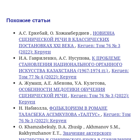
Похожие статьи
А.С. Еркебай, О. Хожамбердиев ,
НОВИЗНА
СЦЕНИЧЕСКОЙ РЕЧИ В КЛАССИЧЕСКИХ
ПОСТАНОВКАХ XXI ВЕКА
,
Keruen: Том 76 № 3
(2022): Керуен
И.А. Гавриленко, А.С. Нусупова,
К ПРОБЛЕМЕ
СТАНОВЛЕНИЯ НАЦИОНАЛЬНОГО ОРГАННОГО
ИСКУССТВА КАЗАХСТАНА (1967-1974 гг.)
,
Keruen:
Том 77 № 4 (2022): Керуен
А. Жумаш, А.Е. Абенова, У.А. Кулетова,
ОСОБЕННОСТИ МЕДОТИКИ ОБУЧЕНИЯ
СЦЕНИЧЕСКОЙ РЕЧИ
,
Keruen: Том 76 № 3 (2022):
Керуен
Н. Набиолла,
ФОЛЬКЛОРИЗМ В РОМАНЕ
ТАЛАСБЕКА АСЕМКУЛОВА «ТАЛТУС»
,
Keruen: Том
76 № 3 (2022): Керуен
О. Khamzabekuly, D.A. Zhusip , Akhmanov S.M.,
Rakhymzhanov E.T.,
Значение актерского
мастерства и сценического языка в становлении