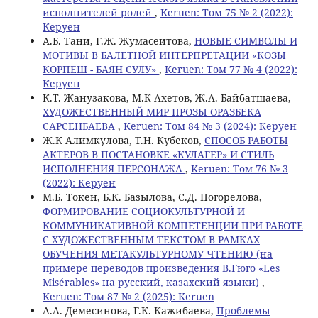
исполнителей ролей
,
Keruen: Том 75 № 2 (2022):
Керуен
A.Б. Tани, Г.Ж. Жумасеитова,
НОВЫЕ СИМВОЛЫ И
МОТИВЫ В БАЛЕТНОЙ ИНТЕРПРЕТАЦИИ «КОЗЫ
КОРПЕШ - БАЯН СУЛУ»
,
Keruen: Том 77 № 4 (2022):
Керуен
К.Т. Жанузакова, М.К Ахетов, Ж.А. Байбатшаева,
ХУДОЖЕСТВЕННЫЙ МИР ПРОЗЫ ОРАЗБЕКА
САРСЕНБАЕВА
,
Keruen: Том 84 № 3 (2024): Керуен
Ж.К Алимкулова, Т.Н. Кубеков,
СПОСОБ РАБОТЫ
АКТЕРОВ В ПОСТАНОВКЕ «КУЛАГЕР» И СТИЛЬ
ИСПОЛНЕНИЯ ПЕРСОНАЖА
,
Keruen: Том 76 № 3
(2022): Керуен
M.Б. Токен, Б.К. Базылова, С.Д. Погорелова,
ФОРМИРОВАНИЕ СОЦИОКУЛЬТУРНОЙ И
КОММУНИКАТИВНОЙ КОМПЕТЕНЦИИ ПРИ РАБОТЕ
С ХУДОЖЕСТВЕННЫМ ТЕКСТОМ В РАМКАХ
ОБУЧЕНИЯ МЕТАКУЛЬТУРНОМУ ЧТЕНИЮ (на
примере переводов произведения В.Гюго «Les
Misérables» на русский, казахский языки)
,
Keruen: Том 87 № 2 (2025): Keruen
А.А. Демесинова, Г.К. Кажибаева,
Проблемы