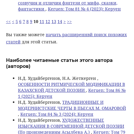
созвучия и отличия фэнтези от мифа, сказки,
фантастики
,
Keruen: Том 81 № 4 (2023): Керуен
<<
<
5
6
7
8
9
10
11
12
13
14
>
>>
Вы также можете
начать расширеннвй поиск похожих
статей
для этой статьи.
Наиболее читаемые статьи этого автора
(авторов)
Н.Д. Худайбергенов, Н.А. Жеткерген ,
ОСОБЕННОСТИ РИТМИЧЕСКОЙ МОДИФИКАЦИИ В
КАЗАХСКОЙ ДЕТСКОЙ ПОЭЗИИ
,
Keruen: Том 86 №
1 (2025): Керуен
Н.Д. Худайбергенов,
ТРАДИЦИОННЫЕ И
МОДЕРНИСТСКИЕ ЧЕРТЫ В ПЬЕСАХ М. ОМАРОВОЙ
,
Keruen: Том 84 № 3 (2024): Керуен
Н.Д. Худайбергенов,
ХУДОЖЕСТВЕННЫЕ
ИЗЫСКАНИЯ В СОВРЕМЕННОЙ ДЕТСКОЙ ПОЭЗИИ
(По произведениям Асылбека А.)
,
Keruen: Том 79