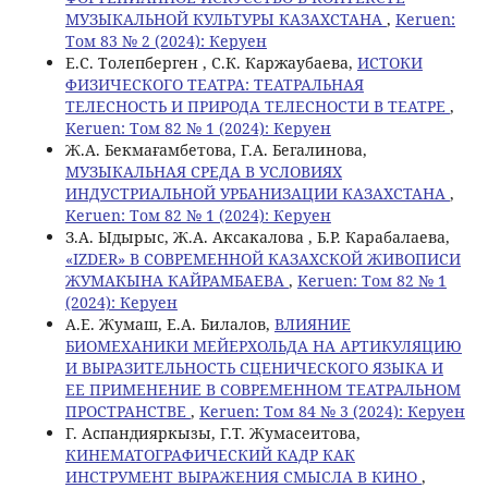
МУЗЫКАЛЬНОЙ КУЛЬТУРЫ КАЗАХСТАНА
,
Keruen:
Том 83 № 2 (2024): Керуен
Е.С. Толепберген , С.К. Каржаубаева,
ИСТОКИ
ФИЗИЧЕСКОГО ТЕАТРА: ТЕАТРАЛЬНАЯ
ТЕЛЕСНОСТЬ И ПРИРОДА ТЕЛЕСНОСТИ В ТЕАТРЕ
,
Keruen: Том 82 № 1 (2024): Керуен
Ж.А. Бекмағамбетова, Г.А. Бегалинова,
МУЗЫКАЛЬНАЯ СРЕДА В УСЛОВИЯХ
ИНДУСТРИАЛЬНОЙ УРБАНИЗАЦИИ КАЗАХСТАНА
,
Keruen: Том 82 № 1 (2024): Керуен
З.А. Ыдырыс, Ж.А. Аксакалова , Б.Р. Карабалаева,
«IZDER» В СОВРЕМЕННОЙ КАЗАХСКОЙ ЖИВОПИСИ
ЖУМАКЫНА КАЙРАМБАЕВА
,
Keruen: Том 82 № 1
(2024): Керуен
A.Е. Жумаш, Е.А. Билалов,
ВЛИЯНИЕ
БИОМЕХАНИКИ МЕЙЕРХОЛЬДА НА АРТИКУЛЯЦИЮ
И ВЫРАЗИТЕЛЬНОСТЬ СЦЕНИЧЕСКОГО ЯЗЫКА И
ЕЕ ПРИМЕНЕНИЕ В СОВРЕМЕННОМ ТЕАТРАЛЬНОМ
ПРОСТРАНСТВЕ
,
Keruen: Том 84 № 3 (2024): Керуен
Г. Аспандияркызы, Г.Т. Жумасеитова,
КИНЕМАТОГРАФИЧЕСКИЙ КАДР КАК
ИНСТРУМЕНТ ВЫРАЖЕНИЯ СМЫСЛА В КИНО
,