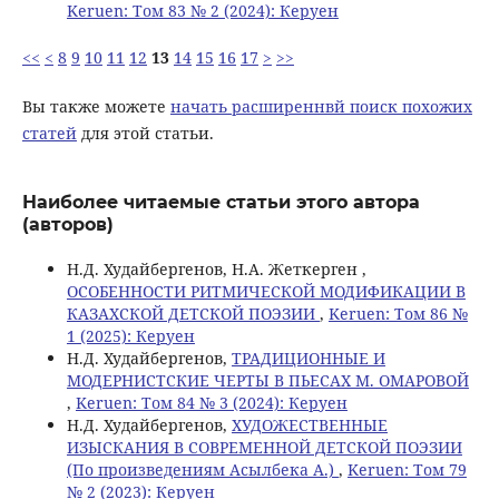
Keruen: Том 83 № 2 (2024): Керуен
<<
<
8
9
10
11
12
13
14
15
16
17
>
>>
Вы также можете
начать расширеннвй поиск похожих
статей
для этой статьи.
Наиболее читаемые статьи этого автора
(авторов)
Н.Д. Худайбергенов, Н.А. Жеткерген ,
ОСОБЕННОСТИ РИТМИЧЕСКОЙ МОДИФИКАЦИИ В
КАЗАХСКОЙ ДЕТСКОЙ ПОЭЗИИ
,
Keruen: Том 86 №
1 (2025): Керуен
Н.Д. Худайбергенов,
ТРАДИЦИОННЫЕ И
МОДЕРНИСТСКИЕ ЧЕРТЫ В ПЬЕСАХ М. ОМАРОВОЙ
,
Keruen: Том 84 № 3 (2024): Керуен
Н.Д. Худайбергенов,
ХУДОЖЕСТВЕННЫЕ
ИЗЫСКАНИЯ В СОВРЕМЕННОЙ ДЕТСКОЙ ПОЭЗИИ
(По произведениям Асылбека А.)
,
Keruen: Том 79
№ 2 (2023): Керуен