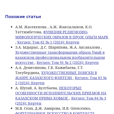
Похожие статьи
А.М. Жасекенова , А.Ж. Жаксылыков, К.О.
Таттимбетова,
ФУНКЦИЯ РЕЛИГИОЗНО-
МИФОЛОГИЧЕСКИХ ОБРАЗОВ В ПРОЗЕ ОЛЬГИ МАРК
,
Keruen: Том 82 № 1 (2024): Керуен
З.А. Ыдырыс, Д.С. Шарипова, Ж.А. Аксакалова ,
Художественные трансформации образа Умай в
казахском профессиональном изобразительном
искусстве
,
Keruen: Том 91 № 2 (2026): Керуен
А.А. Демесинова, Г.К. Кажибаева, Г.Т.
Тлеубердина,
ХУДОЖЕСТВЕННЫЕ ПОИСКИ В
ЖАНРЕ КАЗАХСКОГО ФЭНТЕЗИ
,
Keruen: Том 83 №
2 (2024): Керуен
A. Шугай, A. Бултбаева,
НЕКОТОРЫЕ
ОСОБЕННОСТИ ИСПОЛНИТЕЛЬСКИХ ПРИЕМОВ НА
КАЗАХСКОМ ПРИМА КОБЫЗЕ
,
Keruen: Том 84 № 3
(2024): Керуен
M.Я. Сепп, Д.Ж. Амирова, И.В. Олексенко,
ФОРТЕПИАННОЕ ИСКУССТВО В КОНТЕКСТЕ