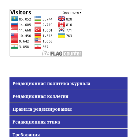
Редакционная политика журнала
Редакционная коллегия
Правила рецензирования
Редакционная этика
Требования