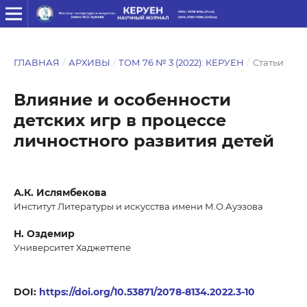
ГЛАВНАЯ
/
АРХИВЫ
/
ТОМ 76 № 3 (2022): КЕРУЕН
/
Статьи
Влияние и особенности
детских игр в процессе
личностного развития детей
А.К. Ислямбекова
Институт Литературы и искусства имени М.О.Ауэзова
Н. Оздемир
Университет Хаджеттепе
DOI:
https://doi.org/10.53871/2078-8134.2022.3-10