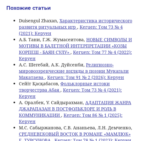
Похожие статьи
Duisengul Zhaxan,
Характеристика исторического
развитя ритуальных игр
,
Keruen: Том 73 № 4
(2021): Керуен
A.Б. Tани, Г.Ж. Жумасеитова,
НОВЫЕ СИМВОЛЫ И
МОТИВЫ В БАЛЕТНОЙ ИНТЕРПРЕТАЦИИ «КОЗЫ
КОРПЕШ - БАЯН СУЛУ»
,
Keruen: Том 77 № 4 (2022):
Керуен
А.С. Шегебай, А.К. Дуйсенби,
Религиозно-
мировоззренческие взгляды в поэзии Мукагали
Макатаева
,
Keruen: Том 91 № 2 (2026): Керуен
Сейіт Қасқабасов,
Фольклорные истоки
творчестрва Абая
,
Keruen: Том 73 № 4 (2021):
Керуен
А. Оралбек, У. Сайдырахман,
АДАПТАЦИЯ ЖАНРА
ДЖАРАПАЗАН В ПОСТФОЛЬКЛОРЕ И РОЛЬ В
КОММУНИКАЦИИ
,
Keruen: Том 86 № 1 (2025):
Керуен
M.С. Сабыржанова, С.В. Ананьева, Л.Н. Демченко,
СРЕДНЕВЕКОВЫЙ ВОСТОК В РОМАНЕ «МАМЛЮК»
Е. ТУРСУНОВА
,
Keruen: Том 78 № 1 (2023): Керуен