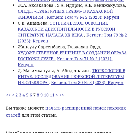
Ж.А. Аксакалова , З.А. Идирис, А.Б. Кенджакулова,
СЛЕДЫ «КУЛЬТУРНЫХ ТРАВМ» В КАЗАХСКОЙ
ЖИВОПИСИ
,
Keruen: Том 79 № 2 (2023): Керуен
С.В. Ананьева,
ЭСТЕТИЧЕСКОЕ ОСВОЕНИЕ
КАЗАХСКОЙ ДЕЙСТВИТЕЛЬНОСТИ В РУССКОЙ
ЛИТЕРАТУРЕ НАЧАЛА ХХ ВЕКА
,
Keruen: Том 79 № 2
(2023): Керуен
Жансулу Сарсенбаева, Гулжахан Орда,
ХУДОЖЕСТВЕННОЕ РЕШЕНИЕ В СОЗДАНИИ ОБРАЗА
ГОСПОЖИ СУЗГЕ
,
Keruen: Том 71 № 2 (2021):
Керуен
Д. Мәсимханулы, А. Абиденкызы,
ТЮРКОЛОГИЯ В
КИТАЕ: ИССЛЕДОВАНИЯ ТЮРКСКОЙ ЛИТЕРАТУРЫ
И ФОЛЬКЛОРА
,
Keruen: Том 80 № 3 (2023): Керуен
<<
<
2
3
4
5
6
7
8
9
10
11
>
>>
Вы также можете
начать расширеннвй поиск похожих
статей
для этой статьи.