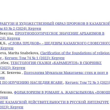
-РАБГУЗИ И ХУДОЖЕСТВЕННЫЙ ОБРАЗ ПРОРОКОВ В КАЗАХСКО
м 83 № 2 (2024): Керуен
ыбекулы,
ПРОЭТНОПОЭТИЧЕСКОЕ ЗНАЧЕНИЕ АРХАИЗМОВ В
024): Керуен
Қ.Б.,
«СЛОВА ПРЕДКОВ» – ШЕДЕВРЫ КАЗАХСКОГО СЛОВЕСНОГ
: Керуен
yeva, Marita Snabekova,
Clarification of the foundations of religion
ty
,
Keruen: Том 74 № 1 (2022): Керуен
албек,
ТЕКСТОЛОГИЯ СКАЗКИ «КАРАМЕРГЕН» В СБОРНИКЕ
(2025): Керуен
.Ж. Бекеева ,
Поэтология Мукагали Макатаева: стих и поэт в
уен
Ы ПО ИЗУЧЕНИЮ НАСЛЕДИЯ ЯСАВИ
,
Keruen: Том 72 № 3 (2021)
лбекова,
ФОЛЬКЛОРИЗМ В РОМАНЕ А. ЖАКСЫЛЫКОВА «ПОЮЩ
еруен
ИЕ КАЗАХСКОЙ ДЕЙСТВИТЕЛЬНОСТИ В РУССКОЙ ЛИТЕРАТУРЕ
2023): Керуен