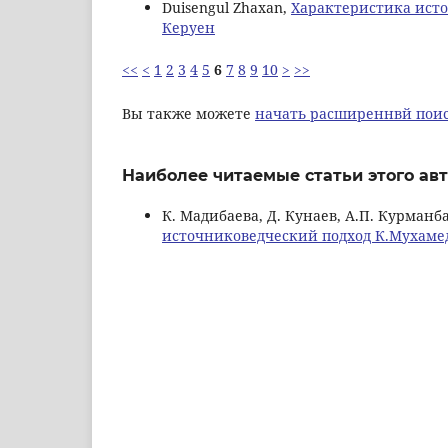
Duisengul Zhaxan,
Характеристика исто
Керуен
<<
<
1
2
3
4
5
6
7
8
9
10
>
>>
Вы также можете
начать расширеннвй поис
Наиболее читаемые статьи этого авт
К. Мадибаева, Д. Кунаев, А.П. Курманб
источниковедческий подход К.Мухам