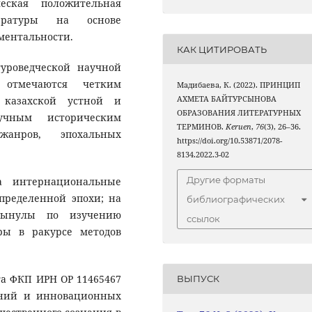
еская положительная
ературы на основе
ментальности.
КАК ЦИТИРОВАТЬ
уроведческой научной
 отмечаются четким
Мадибаева, К. (2022). ПРИНЦИП
 казахской устной и
АХМЕТА БАЙТУРСЫНОВА
ОБРАЗОВАНИЯ ЛИТЕРАТУРНЫХ
учным историческим
ТЕРМИНОВ.
Keruen
,
76
(3), 26–36.
жанров, эпохальных
https://doi.org/10.53871/2078-
8134.2022.3-02
Другие форматы
а интернациональные
пределенной эпохи; на
библиографических
рсынулы по изучению
ссылок
ры в ракурсе методов
а ФКП ИРН ОР 11465467
ВЫПУСК
аний и инновационных