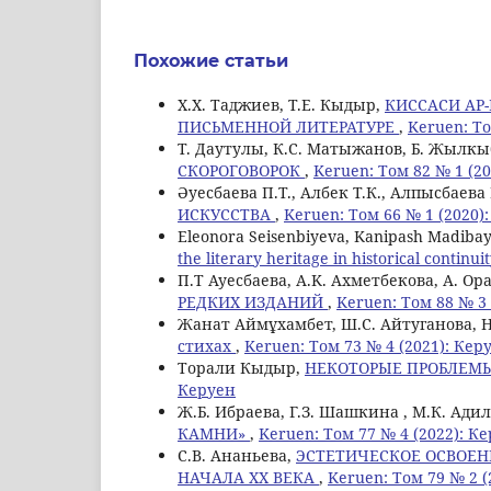
Похожие статьи
Х.Х. Таджиев, Т.Е. Кыдыр,
КИССАСИ АР
ПИСЬМЕННОЙ ЛИТЕРАТУРЕ
,
Keruen: То
Т. Даутулы, К.С. Матыжанов, Б. Жылк
СКОРОГОВОРОК
,
Keruen: Том 82 № 1 (2
Әуесбаева П.Т., Албек Т.К., Алпысбаева 
ИСКУССТВА
,
Keruen: Том 66 № 1 (2020)
Eleonora Seisenbiyeva, Kanipash Madiba
the literary heritage in historical continui
П.Т Ауесбаева, A.K. Ахметбекова, А. Ор
РЕДКИХ ИЗДАНИЙ
,
Keruen: Том 88 № 3 
Жанат Аймұхамбет, Ш.С. Айтуганова, Н
стихах
,
Keruen: Том 73 № 4 (2021): Кер
Торали Кыдыр,
НЕКОТОРЫЕ ПРОБЛЕМ
Керуен
Ж.Б. Ибраева, Г.З. Шашкина , М.К. Ади
КАМНИ»
,
Keruen: Том 77 № 4 (2022): К
С.В. Ананьева,
ЭСТЕТИЧЕСКОЕ ОСВОЕН
НАЧАЛА ХХ ВЕКА
,
Keruen: Том 79 № 2 (