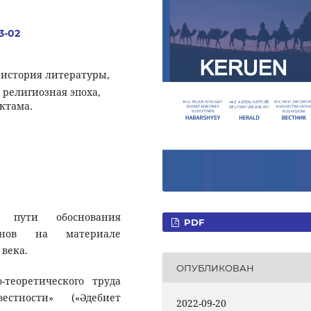
.3-02
 история литературы,
 религиозная эпоха,
ктама.
 пути обоснования
PDF
минов на материале
 века.
ОПУБЛИКОВАН
-теоретического труда
стности» («Әдебиет
2022-09-20