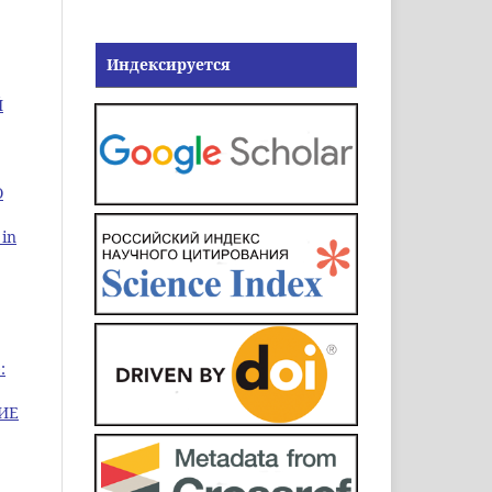
Индексируется
Й
О
 in
:
ИЕ