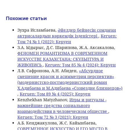
Похожие статьи
Зухра Исламбаева,
Әйелдер бейнесін сомдаған
актрисалардың көркемдік ізденістері
,
Keruen:
Том 74 № 1 (2022): Керуен
З.А. Ыдырыс, Д.С. Шарипова, Ж.А. Аксакалова,
ФЕНОМЕН РОМАНТИЗМА В СОВРЕМЕННОМ
ИСКУССТВЕ КАЗАХСТАНА: СКУЛЬПТУРА И
ЖИВОПИСЬ
,
Keruen: Том 85 № 4 (2024): Керуен
Л.В. Сафронова, А.Н. Абиден,
«Абсурдное
смешение красок и асимметрия перспектив»
(модернистско-постмодернистский роман
Х.Адибаева и М.Адибаева «Созвездие близнецов»)
,
Keruen: Том 89 № 4 (2025): Керуен
Kenzhekhan Matyzhanov,
Игры и ритуалы -
важнейшие средства социального
взаимодействия в человеческом обществе
,
Keruen: Том 72 № 3 (2021): Керуен
А.Б. Кенджакулова, Ж.С. Кайынбаева,
СОВРЕМЕННОЕ ИСКУССТВО И ЕГО МЕСТО В