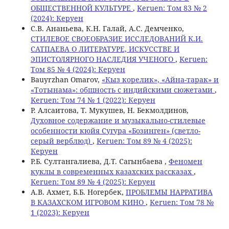
ОБЩЕСТВЕННОЙ КУЛЬТУРЕ
,
Keruen: Том 83 № 2
(2024): Керуен
С.В. Ананьева, К.Н. Галай, А.С. Демченко,
СТИЛЕВОЕ СВОЕОБРАЗИЕ ИССЛЕДОВАНИЙ К.И.
САТПАЕВА О ЛИТЕРАТУРЕ, ИСКУССТВЕ И
ЭПИСТОЛЯРНОГО НАСЛЕДИЯ УЧЕНОГО
,
Keruen:
Том 85 № 4 (2024): Керуен
Bauyrzhan Omarov,
«Кыз корелик», «Айна-тарак» и
«Тотынама»: общность с индийскими сюжетами
,
Keruen: Том 74 № 1 (2022): Керуен
Р. Алсаитова, T. Мукушев, Н. Бекмолдинов,
Духовное содержание и музыкально-стилевые
особенности кюйя Сугура «Бозинген» (светло-
серый верблюд)
,
Keruen: Том 89 № 4 (2025):
Керуен
Р.Б. Султангалиева, Д.Т. Сагынбаева ,
Феномен
куклы в современных казахских рассказах
,
Keruen: Том 89 № 4 (2025): Керуен
A.B. Ахмет, Б.Б. Ногербек,
ПРОБЛЕМЫ НАРРАТИВА
В КАЗАХСКОМ ИГРОВОМ КИНО
,
Keruen: Том 78 №
1 (2023): Керуен