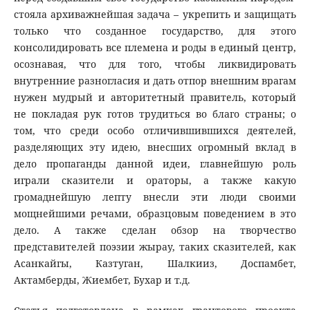
стояла архиважнейшая задача – укрепить и защищать
только что созданное государство, для этого
консолидировать все племена и роды в единый центр,
осознавая, что для того, чтобы ликвидировать
внутренние разногласия и дать отпор внешним врагам
нужен мудрый и авторитетный правитель, который
не покладая рук готов трудиться во благо страны; о
том, что среди особо отличившившихся деятелей,
разделяющих эту идею, внесших огромный вклад в
дело пропаганды данной идеи, главнейшую роль
играли сказители и ораторы, а также какую
громаднейшую лепту внесли эти люди своими
мощнейшими речами, образцовым поведением в это
дело. А также сделан обзор на творчество
представителей поэзии жырау, таких сказителей, как
Асанкайгы, Казтуган, Шалкииз, Доспамбет,
Актамберды, Жиембет, Бухар и т.д.