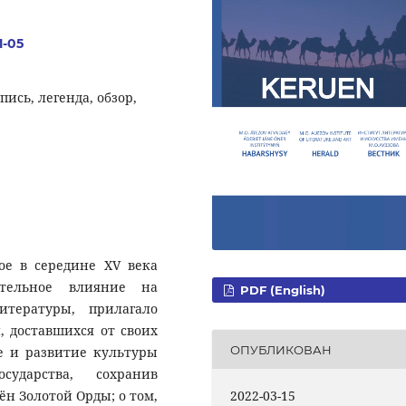
1-05
пись, легенда, обзор,
ное в середине ХV века
ительное влияние на
PDF (English)
тературы, прилагало
, доставшихся от своих
ОПУБЛИКОВАН
е и развитие культуры
сударства, сохранив
н Золотой Орды; о том,
2022-03-15