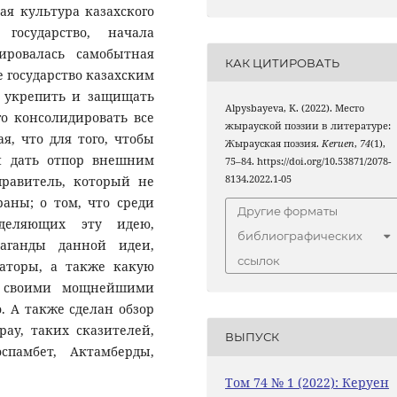
ая культура казахского
государство, начала
ировалась самобытная
КАК ЦИТИРОВАТЬ
е государство казахским
 укрепить и защищать
Alpysbayeva, K. (2022). Место
го консолидировать все
жырауской поэзии в литературе:
я, что для того, чтобы
Жырауская поэзия.
Keruen
,
74
(1),
и дать отпор внешним
75–84. https://doi.org/10.53871/2078-
равитель, который не
8134.2022.1-05
раны; о том, что среди
Другие форматы
зделяющих эту идею,
библиографических
аганды данной идеи,
ссылок
аторы, а также какую
и своими мощнейшими
. А также сделан обзор
ау, таких сказителей,
ВЫПУСК
спамбет, Актамберды,
Том 74 № 1 (2022): Керуен