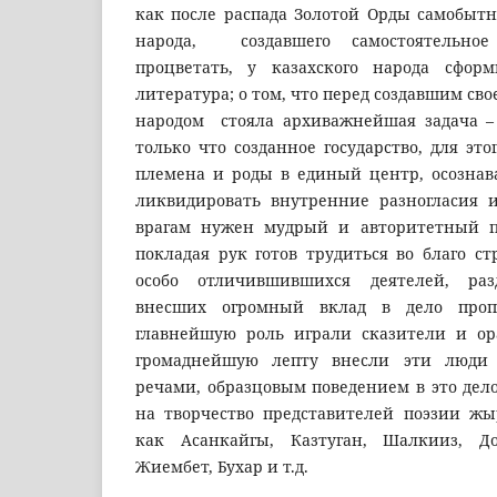
как после распада Золотой Орды самобытн
народа, создавшего самостоятельное 
процветать, у казахского народа сформ
литература; о том, что перед создавшим сво
народом стояла архиважнейшая задача –
только что созданное государство, для это
племена и роды в единый центр, осознава
ликвидировать внутренние разногласия 
врагам нужен мудрый и авторитетный п
покладая рук готов трудиться во благо ст
особо отличившившихся деятелей, ра
внесших огромный вклад в дело проп
главнейшую роль играли сказители и ор
громаднейшую лепту внесли эти люд
речами, образцовым поведением в это дело
на творчество представителей поэзии жыр
как Асанкайгы, Казтуган, Шалкииз, До
Жиембет, Бухар и т.д.