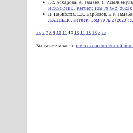
Г.С. Аскарова, А. Тамаев, C. Асылбекул
ИСКУССТВЕ
,
Keruen: Том 79 № 2 (2023)
Н. Набиолла, Е.К. Карбозов, К.У. Тамаб
ЖАНИБЕК
,
Keruen: Том 79 № 2 (2023): 
<<
<
7
8
9
10
11
12
13
14
15
16
>
>>
Вы также можете
начать расширеннвй поис