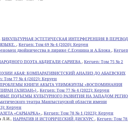
,
БИКУЛЬТУРНАЯ ЭСТЕТИЧЕСКАЯ ИНТЕРФЕРЕНЦИЯ В ПЕРЕВО
 ЯЗЫКЕ.
,
Keruen: Том 69 № 4 (2020): Керуен
еномен двойничества в лирике С.Есенина и А.Блока
,
Keruen
НАРОДНОГО ПОЭТА АБДИГАЛИ САРИЕВА
,
Keruen: Том 75 № 2
ОЭЗИИ АБАЯ: КОМПАРАТИВИСТСКИЙ АНАЛИЗ ДО АБАЕВСКИХ
: Том 77 № 4 (2022): Керуен
 ПРОБЛЕМЫ КНИГИ АКЫТА УЛИМЖИУЛЫ «ВОСПОМИНАНИЯ
ПИРАН ГАЗИЗАН»)
,
Keruen: Том 77 № 4 (2022): Керуен
ОВЫЕ ПОДЪЕМЫ КУЛЬТУРНОГО РАЗВИТИЯ НА ЗАПАДОМ РЕГИ
аматического театра Мангыстауской области имени
23): Керуен
ГАЗЕТА «САРЫАРКА»
,
Keruen: Том 78 № 1 (2023): Керуен
 Л.И.,
НАРРАТИВ И ИСТОРИЧЕСКИЙ ДИСКУРС
,
Keruen: Том 7