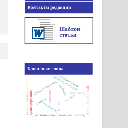
Контакты редакции
Ключевые слова
родная земля
перевод аллюзий
предметный код,
Восточный Казахстан,
графика,
Алтай-Тарбагатай,
живопись,
трансформация
кулпытас,
балбал,
память
кобыз,
инобытие,
региональные кюйевые школы,