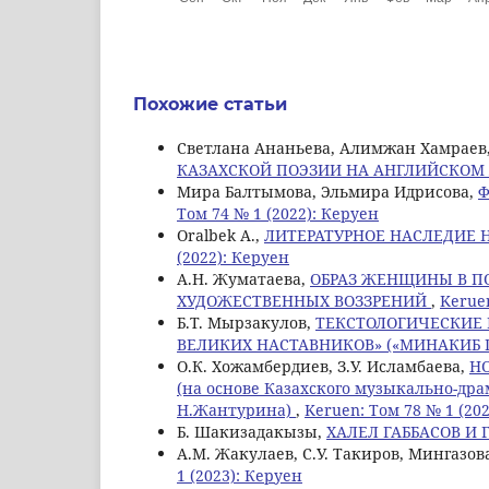
Похожие статьи
Светлана Ананьева, Алимжан Хамраев
КАЗАХСКОЙ ПОЭЗИИ НА АНГЛИЙСКОМ
Мира Балтымова, Эльмира Идрисова,
Ф
Том 74 № 1 (2022): Керуен
Oralbek А.,
ЛИТЕРАТУРНОЕ НАСЛЕДИЕ 
(2022): Керуен
A.Н. Жуматаева,
ОБРАЗ ЖЕНЩИНЫ В П
ХУДОЖЕСТВЕННЫХ ВОЗЗРЕНИЙ
,
Keruen
Б.Т. Мырзакулов,
ТЕКСТОЛОГИЧЕСКИЕ
ВЕЛИКИХ НАСТАВНИКОВ» («МИНАКИБ 
О.К. Хожамбердиев, З.У. Исламбаева,
Н
(на основе Казахского музыкально-др
Н.Жантурина)
,
Keruen: Том 78 № 1 (20
Б. Шакизадакызы,
ХАЛЕЛ ГАББАСОВ И 
A.M. Жакулаев, С.У. Такиров, Мингазова
1 (2023): Керуен