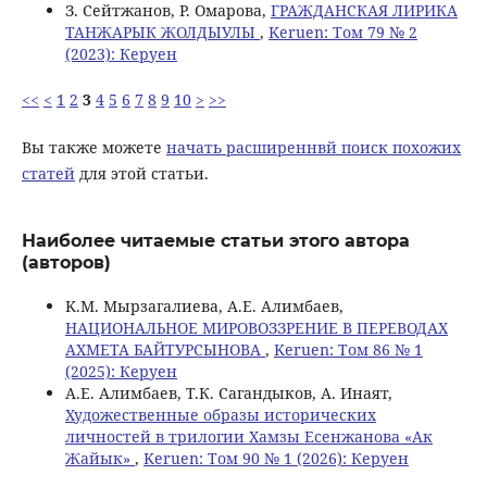
З. Сейтжанов, Р. Омарова,
ГРАЖДАНСКАЯ ЛИРИКА
ТАНЖАРЫК ЖОЛДЫУЛЫ
,
Keruen: Том 79 № 2
(2023): Керуен
<<
<
1
2
3
4
5
6
7
8
9
10
>
>>
Вы также можете
начать расширеннвй поиск похожих
статей
для этой статьи.
Наиболее читаемые статьи этого автора
(авторов)
K.M. Мырзагалиева, А.Е. Алимбаев,
НАЦИОНАЛЬНОЕ МИРОВОЗЗРЕНИЕ В ПЕРЕВОДАХ
АХМЕТА БАЙТУРСЫНОВА
,
Keruen: Том 86 № 1
(2025): Керуен
А.Е. Алимбаев, Т.К. Сагандыков, А. Инаят,
Художественные образы исторических
личностей в трилогии Хамзы Есенжанова «Ак
Жайык»
,
Keruen: Том 90 № 1 (2026): Керуен