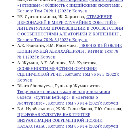
«Тотынама»: общность с индийскими сюжетами
,
Keruen: Том 74 № 1 (2022): Керуен
Р.Б. Султангалиева, Ж. Харисова,
ОТРАЖЕНИЕ
ПЕРСОНАЖЕЙ В МИРЕ СЛУЧАЙНЫХ СОБЫТИЙ В
ЛИТЕРАТУРНОМ ПРОИЗВЕДЕНИИ В СООТВЕТСТВИИ
С ОСОБЕННОСТЯМИ АЛЕАТОРИКИ И ХЭППЕНИНГ
,
Keruen: Том 76 № 3 (2022): Керуен
A.E. Баяндин, З.М. Касымова,
ТВОРЧЕСКИЙ ОБЛИК
КЮШИ МУКЕЙ АБИЛХАЙЫРУЛЫ
,
Keruen: Том 78
№ 1 (2023): Керуен
А. Жумаш, А.Е. Абенова, У.А. Кулетова,
ОСОБЕННОСТИ МЕДОТИКИ ОБУЧЕНИЯ
СЦЕНИЧЕСКОЙ РЕЧИ
,
Keruen: Том 76 № 3 (2022):
Керуен
Dilara Shomayeva, Гульнар Жумасеитова,
Творческие поиски в жанре национального
балета: «Султан Бейбарс» и «Легенда о
Желтуранге»
,
Keruen: Том 73 № 4 (2021): Керуен
Б.А. Нурбосынова, Ж.Ж. Толысбаева, Г.Ю. Саитова,
ЦИФРОВАЯ КУЛЬТУРА КАК ТРИГГЕР
ВИЗУАЛИЗАЦИИ СОВРЕМЕННОЙ ПОЭЗИИ
КАЗАХСТАНА
,
Keruen: Том 85 № 4 (2024): Керуен