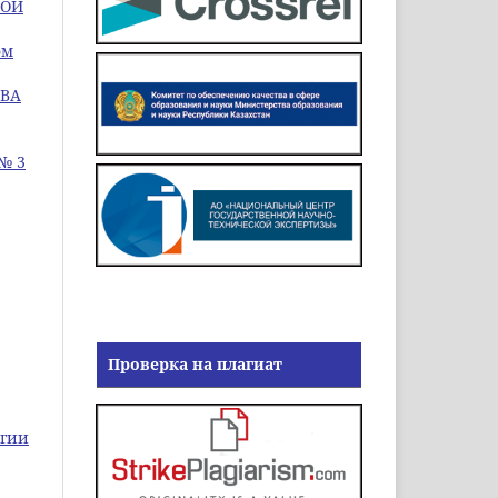
КОЙ
ом
ТВА
 № 3
Проверка на плагиат
огии