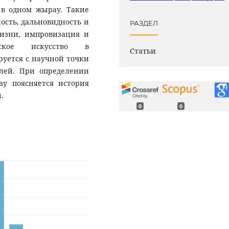
 в одном жырау. Такие
ость, дальновидность и
РАЗДЕЛ
жизни, импровизация и
уское искусство в
Статьи
руется с научной точки
елей. При определении
ау поясняется история
.
0
0