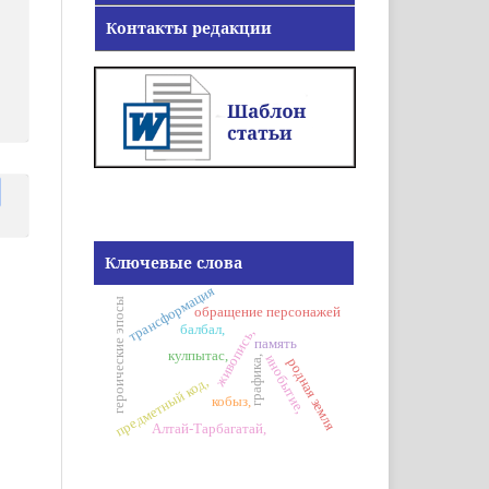
Контакты редакции
Ключевые слова
трансформация
героические эпосы
обращение персонажей
балбал,
живопись,
память
кулпытас,
инобытие,
графика,
родная земля
предметный код,
кобыз,
Алтай-Тарбагатай,