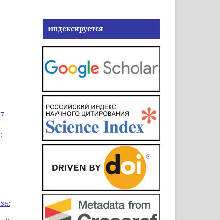
Индексируется
77
:
за: