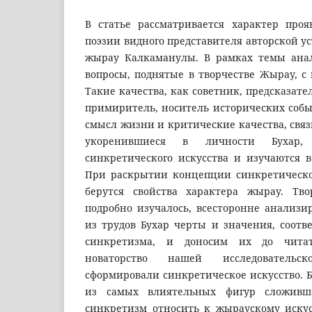
В статье рассматривается характер про
поэзии видного представителя авторской у
жырау Калкаманулы. В рамках темы ана
вопросы, поднятые в творчестве Жырау, с
Такие качества, как советник, предсказате
примиритель, носитель исторических собы
смысл жизни и критические качества, свя
укоренившиеся в личности Бухар,
синкретического искусства и изучаются в
При раскрытии концепции синкретическог
берутся свойства характера жырау. Тво
подробно изучалось, всесторонне анализи
из трудов Бухар черты и значения, соот
синкретизма, и доносим их до читат
новаторство нашей исследователь
сформировали синкретическое искусство. 
из самых влиятельных фигур сложивше
синкретизм относить к жыраускому искус