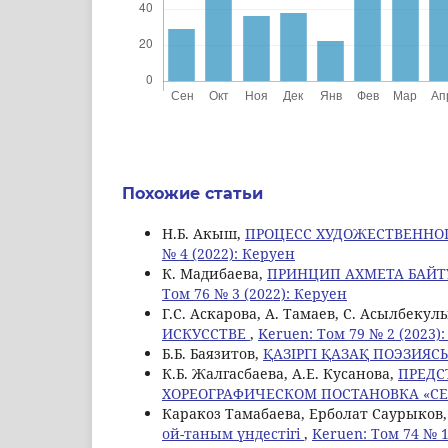
Похожие статьи
Н.Б. Aкыш,
ПРОЦЕСС ХУДОЖЕСТВЕННОГ
№ 4 (2022): Керуен
К. Мадибаева,
ПРИНЦИП АХМЕТА БАЙТ
Том 76 № 3 (2022): Керуен
Г.С. Аскарова, А. Тамаев, C. Асылбекул
ИСКУССТВЕ
,
Keruen: Том 79 № 2 (2023)
Б.Б. Баязитов,
ҚАЗІРГІ ҚАЗАҚ ПОЭЗИЯ
К.Б. Жалгасбаева, А.Е. Кусанова,
ПРЕДС
ХОРЕОГРАФИЧЕСКОМ ПОСТАНОВКА «СЕ
Каракоз Тамабаева, Ерболат Саурыков,
ой-таным үндестігі
,
Keruen: Том 74 № 1