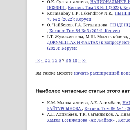
О.К. Султангалиева,
НАЦИОНАЛЬНЫЕ И
ПОЭЗИИ
,
Keruen: Том 78 № 1 (2023): К
Kurmanbay U.P., Eskendirov N.R.,
НЫНЕШ
75 № 2 (2022): Керуен
О. Чайбеков, Г.А. Бегалинова,
ТЕНДЕНЦ
,
Keruen: Том 84 № 3 (2024): Керуен
Г.Т. Жумасеитова, М.Ш. Мылтыкбаева,
ДОКУМЕНТАХ И ФАКТАХ (к вопросу ист
(2023): Керуен
<<
<
2
3
4
5
6
7
8
9
10
>
>>
Вы также можете
начать расширеннвй поис
Наиболее читаемые статьи этого авт
K.M. Мырзагалиева, А.Е. Алимбаев,
НА
БАЙТУРСЫНОВА
,
Keruen: Том 86 № 1 (2
А.Е. Алимбаев, Т.К. Сагандыков, А. Ина
Хамзы Есенжанова «Ак Жайык»
,
Kerue