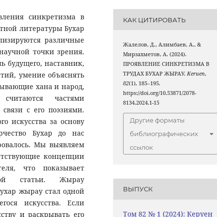
явления синкретизма в
КАК ЦИТИРОВАТЬ
стной литературы Бухар
лизируются различные
Жалелов, Д., Алимбаев, А., &
 научной точки зрения.
Мирзахметов, А. (2024).
ль будущего, наставник,
ПРОЯВЛЕНИЕ СИНКРЕТИЗМА В
ТРУДАХ БУХАР ЖЫРАУ.
Keruen
,
тий, умение объяснять
82
(1), 185–195.
зывающие хана и народ,
https://doi.org/10.53871/2078-
 считаются частями
8134.2024.1-15
 связи с его поэзиями.
Другие форматы
о искусства за основу
рчество Бухар до нас
библиографических
ровалось. Мы выявляем
ссылок
ветствующие концепции
еля, что показывает
ской статьи. Жырау
ВЫПУСК
Бухар жырау стал одной
гося искусства. Если
Том 82 № 1 (2024): Керуен
ству и раскрывать его