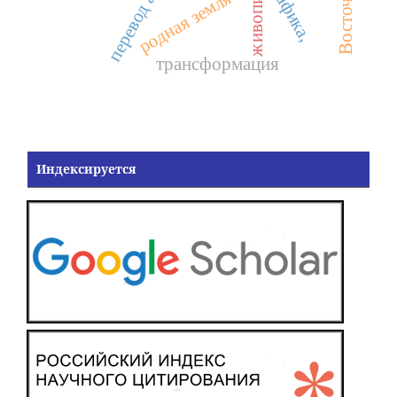
перевод аллюзий
живопись,
графика,
родная земля
трансформация
Индексируется