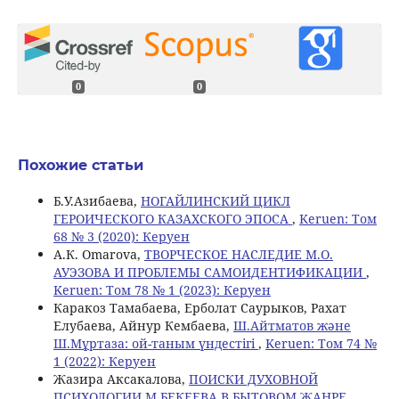
0
0
Похожие статьи
Б.У.Азибаева,
НОГАЙЛИНСКИЙ ЦИКЛ
ГЕРОИЧЕСКОГО КАЗАХСКОГО ЭПОСА
,
Keruen: Том
68 № 3 (2020): Керуен
A.К. Omarova,
ТВОРЧЕСКОЕ НАСЛЕДИЕ М.О.
АУЭЗОВА И ПРОБЛЕМЫ САМОИДЕНТИФИКАЦИИ
,
Keruen: Том 78 № 1 (2023): Керуен
Каракоз Тамабаева, Ерболат Саурыков, Рахат
Елубаева, Айнур Кембаева,
Ш.Айтматов және
Ш.Мұртаза: ой-таным үндестігі
,
Keruen: Том 74 №
1 (2022): Керуен
Жазира Аксакалова,
ПОИСКИ ДУХОВНОЙ
ПСИХОЛОГИИ М.БЕКЕЕВА В БЫТОВОМ ЖАНРЕ
,