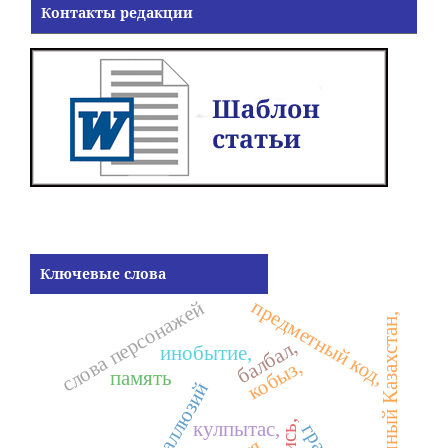
Контакты редакции
Ключевые слова
предметный код,
слова персонажей
Восточный Казахстан,
балбал,
инобытие,
кобыз,
память
кулпытас,