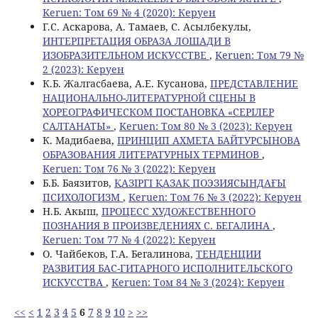
Keruen: Том 69 № 4 (2020): Керуен
Г.С. Аскарова, А. Тамаев, C. Асылбекулы,
ИНТЕРПРЕТАЦИЯ ОБРАЗА ЛОШАДИ В
ИЗОБРАЗИТЕЛЬНОМ ИСКУССТВЕ
,
Keruen: Том 79 №
2 (2023): Керуен
К.Б. Жалгасбаева, А.Е. Кусанова,
ПРЕДСТАВЛЕНИЕ
НАЦИОНАЛЬНО-ЛИТЕРАТУРНОЙ СЦЕНЫ В
ХОРЕОГРАФИЧЕСКОМ ПОСТАНОВКА «СЕРІЛЕР
САЛТАНАТЫ»
,
Keruen: Том 80 № 3 (2023): Керуен
К. Мадибаева,
ПРИНЦИП АХМЕТА БАЙТУРСЫНОВА
ОБРАЗОВАНИЯ ЛИТЕРАТУРНЫХ ТЕРМИНОВ
,
Keruen: Том 76 № 3 (2022): Керуен
Б.Б. Баязитов,
ҚАЗІРГІ ҚАЗАҚ ПОЭЗИЯСЫНДАҒЫ
ПСИХОЛОГИЗМ
,
Keruen: Том 76 № 3 (2022): Керуен
Н.Б. Aкыш,
ПРОЦЕСС ХУДОЖЕСТВЕННОГО
ПОЗНАНИЯ В ПРОИЗВЕДЕНИЯХ С. БЕГАЛИНА
,
Keruen: Том 77 № 4 (2022): Керуен
О. Чайбеков, Г.А. Бегалинова,
ТЕНДЕНЦИИ
РАЗВИТИЯ БАС-ГИТАРНОГО ИСПОЛНИТЕЛЬСКОГО
ИСКУССТВА
,
Keruen: Том 84 № 3 (2024): Керуен
<<
<
1
2
3
4
5
6
7
8
9
10
>
>>