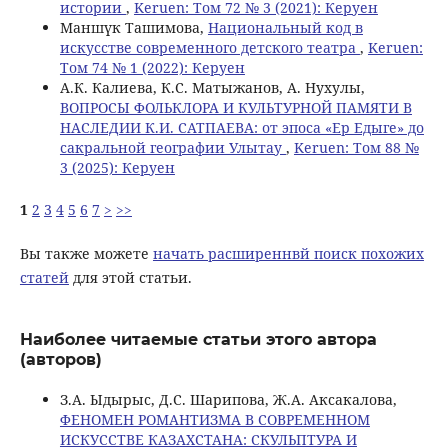
истории
,
Keruen: Том 72 № 3 (2021): Керуен
Маншүк Ташимова,
Национальный код в
искусстве современного детского театра
,
Keruen:
Том 74 № 1 (2022): Керуен
А.К. Калиева, К.С. Матыжанов, А. Нухулы,
ВОПРОСЫ ФОЛЬКЛОРА И КУЛЬТУРНОЙ ПАМЯТИ В
НАСЛЕДИИ К.И. САТПАЕВА: от эпоса «Ер Едыге» до
сакральной географии Улытау
,
Keruen: Том 88 №
3 (2025): Керуен
1
2
3
4
5
6
7
>
>>
Вы также можете
начать расширеннвй поиск похожих
статей
для этой статьи.
Наиболее читаемые статьи этого автора
(авторов)
З.А. Ыдырыс, Д.С. Шарипова, Ж.А. Аксакалова,
ФЕНОМЕН РОМАНТИЗМА В СОВРЕМЕННОМ
ИСКУССТВЕ КАЗАХСТАНА: СКУЛЬПТУРА И