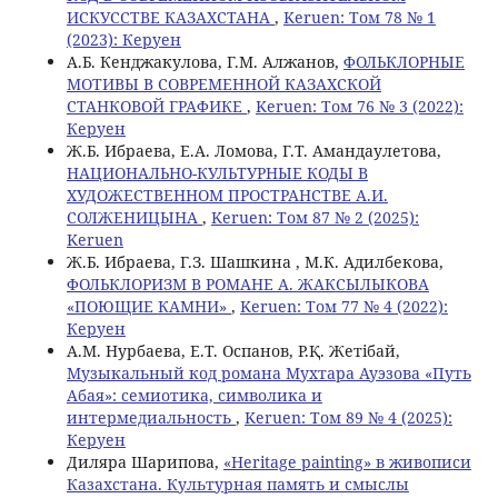
ИСКУССТВЕ КАЗАХСТАНА
,
Keruen: Том 78 № 1
(2023): Керуен
А.Б. Кенджакулова, Г.М. Алжанов,
ФОЛЬКЛОРНЫЕ
МОТИВЫ В СОВРЕМЕННОЙ КАЗАХСКОЙ
СТАНКОВОЙ ГРАФИКЕ
,
Keruen: Том 76 № 3 (2022):
Керуен
Ж.Б. Ибраева, E.A. Ломова, Г.Т. Амандaулетова,
НАЦИОНАЛЬНО-КУЛЬТУРНЫЕ КОДЫ В
ХУДОЖЕСТВЕННОМ ПРОСТРАНСТВЕ А.И.
СОЛЖЕНИЦЫНА
,
Keruen: Том 87 № 2 (2025):
Keruen
Ж.Б. Ибраева, Г.З. Шашкина , М.К. Адилбекова,
ФОЛЬКЛОРИЗМ В РОМАНЕ А. ЖАКСЫЛЫКОВА
«ПОЮЩИЕ КАМНИ»
,
Keruen: Том 77 № 4 (2022):
Керуен
А.М. Нурбаева, Е.Т. Оспанов, Р.Қ. Жетібай,
Музыкальный код романа Мухтара Ауэзова «Путь
Абая»: семиотика, символика и
интермедиальность
,
Keruen: Том 89 № 4 (2025):
Керуен
Диляра Шарипова,
«Heritage painting» в живописи
Казахстана. Культурная память и смыслы