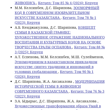
ЖИВОПИСЬ
,
Keruen: Том 85 № 4 (2024): Керуен
М.М. Келсинбек, Д.С. Шарипова,
ЗООМОРФНЫЙ
КОД В СОВРЕМЕННОМ ИЗОБРАЗИТЕЛЬНОМ
ИСКУССТВЕ КАЗАХСТАНА
,
Keruen: Том 78 № 1
(2023): Керуен
А.Б. Кенджакулова, Д.С. Шарипова,
КОНЦЕПТ
СЕМЬИ В КАЗАХСКОЙ ГРАФИКЕ:
ХУДОЖЕСТВЕННОЕ ОТРАЖЕНИЕ НАЦИОНАЛЬНОГО
ВОСПИТАНИЯ И КУЛЬТУРНЫХ КОДОВ НА ОСНОВЕ
ТВОРЧЕСТВА ЕРАЛЫ ОСПАНОВА
,
Keruen: Том 88 №
3 (2025): Керуен
А.Т. Еспенова, М.М. Келсинбек, М.Ш. Сулейменов,
Этномодернизм в казахстанском прикладном
искусстве: синтез традиции и инноваций в
условиях глобализации
,
Keruen: Том 90 № 1
(2026): Керуен
Д.С. Шарипова, Ж.А. Аксакалова ,
МОДЕРНИЗАЦИЯ
ИСТОРИЧЕСКОЙ ТЕМЫ В ЖИВОПИСИ
СОВРЕМЕННОГО КАЗАХСТАНА
,
Keruen: Том 76 № 3
(2022): Керуен
З.А. Ыдырыс, Д.С. Шарипова, Ж.А. Аксакалова ,
Художественные трансформации образа Умай в