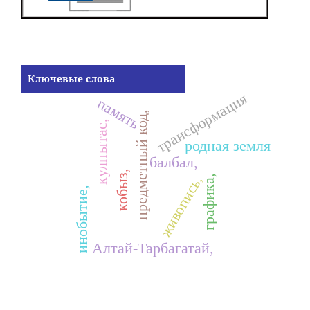
Ключевые слова
трансформация
память
предметный код,
кулпытас,
родная земля
балбал,
кобыз,
живопись,
графика,
инобытие,
Алтай-Тарбагатай,