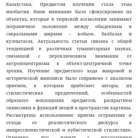
Казахстана. Предметом изучения стала тема
инобытия. Наше внимание было сфокусировано на
объектах, которые в тюркской космологии занимают
пограничное положение между обыденным и
сакральными мирами – кобызе, балбалах и
кулпытасах. Актуальность статьи связана с общей
тенденцией в различных гуманитарных науках,
связанной с переключением внимания от
антропоцентризма к объект-центричной точке
зрения. Изучение предметного кода жанровой и
исторической живописи было сопряжено с анализом
приемов, к которым прибегают авторы, их
стилистических предпочтений, особенностей
образного воплощения предметов, раскрытием
символики и функций вещей в пространстве картины.
Рассмотрены использование приема остранения и
отхода от реалистического дискурса к
импрессионистической и кубистической стилистике.
Отмечено, что наряду с воссозданием