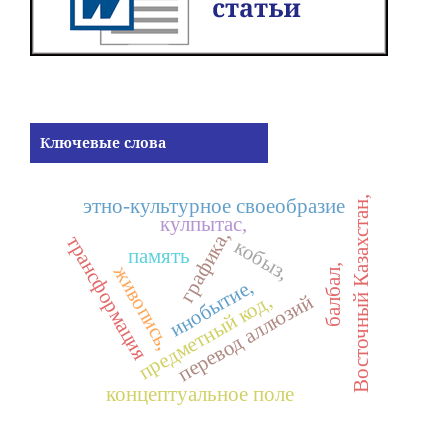
Ключевые слова
этно-культурное своеобразие
Восточный Казахстан,
кулпытас,
графика,
трансформация
кобыз,
память
живопись,
балбал,
инобытие,
предметный код,
перевод аллюзий
концептуальное поле