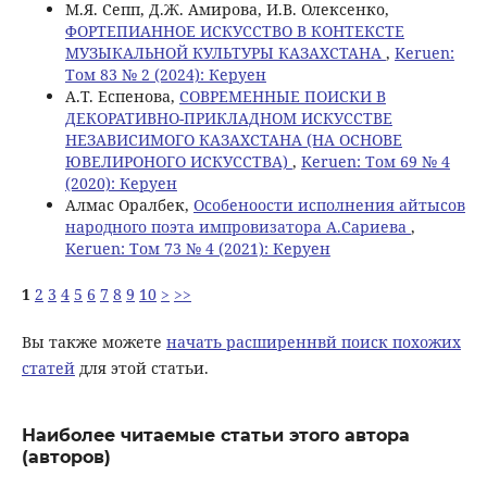
M.Я. Сепп, Д.Ж. Амирова, И.В. Олексенко,
ФОРТЕПИАННОЕ ИСКУССТВО В КОНТЕКСТЕ
МУЗЫКАЛЬНОЙ КУЛЬТУРЫ КАЗАХСТАНА
,
Keruen:
Том 83 № 2 (2024): Керуен
А.Т. Еспенова,
СОВРЕМЕННЫЕ ПОИСКИ В
ДЕКОРАТИВНО-ПРИКЛАДНОМ ИСКУССТВЕ
НЕЗАВИСИМОГО КАЗАХСТАНА (НА ОСНОВЕ
ЮВЕЛИРОНОГО ИСКУССТВА)
,
Keruen: Том 69 № 4
(2020): Керуен
Алмас Оралбек,
Особеноости исполнения айтысов
народного поэта импровизатора А.Сариева
,
Keruen: Том 73 № 4 (2021): Керуен
1
2
3
4
5
6
7
8
9
10
>
>>
Вы также можете
начать расширеннвй поиск похожих
статей
для этой статьи.
Наиболее читаемые статьи этого автора
(авторов)