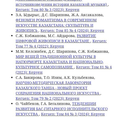
источниковедения истории казахской музыки)
,
Keruen: Том 80 № 3 (2023): Керуен
З.А. Ыдырыс, Д.С. Шарипова, Ж.А. Аксакалова,
ФЕНОМЕН РОМАНТИЗМА В СОВРЕМЕННОМ
ИСКУССТВЕ КАЗАХСТАНА: СКУЛЬПТУРА И
ЖИВОПИСЬ
,
Keruen: Том 85 № 4 (2024): Керуен
C.Ж. Кобжанова, М.С. Айдарова,
РАЗВИТИЕ
ЦИФРОВОЙ ЖИВОПИСИ В КАЗАХСТАНЕ
,
Keruen:
Том 77 № 4 (2022): Керуен
М.М. Келсинбек, Д.С. Шарипова, С.Ж. Кобжанова,
МИР ВЕЩЕЙ ТРАДИЦИОННОЙ КУЛЬТУРЫ В
НАТЮРМОРТЕ КАЗАХСТАНА И НАЦИОНАЛЬНО-
КУЛЬТУРНОЕ САМОПОЗНАНИЕ
,
Keruen: Том 81 № 4
(2023): Керуен
С.A. Бакирова, Т.О. Изим, А.К. Кульбекова,
НАУЧНО-МЕТОДИЧЕСКАЯ ЛАБОРАТОРИЯ
КАЗАХСКОГО ТАНЦА - НОВЫЙ ПРОЕКТ
СОХРАНЕНИЯ НАЦИОНАЛЬНОГО ИСКУССТВА
,
Keruen: Том 79 № 2 (2023): Керуен
О. Чайбеков, Г.А. Бегалинова,
ТЕНДЕНЦИИ
РАЗВИТИЯ БАС-ГИТАРНОГО ИСПОЛНИТЕЛЬСКОГО
ИСКУССТВА
,
Keruen: Том 84 № 3 (2024): Керуен