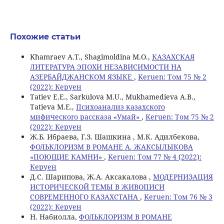
Похожие статьи
Khamraev A.Т., Shagimoldinа M.O.,
КАЗАХСКАЯ
ЛИТЕРАТУРА ЭПОХИ НЕЗАВИСИМОСТИ НА
АЗЕРБАЙДЖАНСКОМ ЯЗЫКЕ
,
Keruen: Том 75 № 2
(2022): Керуен
Tatiev E.E., Sarkulova M.U., Mukhamedieva A.B.,
Tatieva M.E.,
Психоанализ казахского
мифического рассказа «Умай»
,
Keruen: Том 75 № 2
(2022): Керуен
Ж.Б. Ибраева, Г.З. Шашкина , М.К. Адилбекова,
ФОЛЬКЛОРИЗМ В РОМАНЕ А. ЖАКСЫЛЫКОВА
«ПОЮЩИЕ КАМНИ»
,
Keruen: Том 77 № 4 (2022):
Керуен
Д.С. Шарипова, Ж.А. Аксакалова ,
МОДЕРНИЗАЦИЯ
ИСТОРИЧЕСКОЙ ТЕМЫ В ЖИВОПИСИ
СОВРЕМЕННОГО КАЗАХСТАНА
,
Keruen: Том 76 № 3
(2022): Керуен
Н. Набиолла,
ФОЛЬКЛОРИЗМ В РОМАНЕ