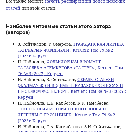
Вы также можете
начать расширеннвй поиск похожих
статей
для этой статьи.
Наиболее читаемые статьи этого автора
(авторов)
З. Сейтжанов, Р. Омарова,
ГРАЖДАНСКАЯ ЛИРИКА
ТАНЖАРЫК ЖОЛДЫУЛЫ
,
Keruen: Том 79 № 2
(2023): Керуен
Н. Набиолла,
ФОЛЬКЛОРИЗМ В РОМАНЕ
ТАЛАСБЕКА АСЕМКУЛОВА «ТАЛТУС»
,
Keruen: Том
76 № 3 (2022): Керуен
Н. Набиолла, З. Сейтжанов,
ОБРАЗЫ СТАРУХИ
(ЖАЛМАУЫЗ) И ВЕДЬМЫ В КАЗАХСКИХ ЭПОСАХ И
ПРОЗОВОМ ФОЛЬКЛОРЕ
,
Keruen: Том 88 № 3 (2025):
Керуен
Н. Набиолла, Е.К. Карбозов, К.У. Тамабаева,
ТЕКСТОЛОГИЯ ИСТОРИЧЕСКОГО ЭПОСА И
ЛЕГЕНДЫ О ЕР ЖАНИБЕК
,
Keruen: Том 79 № 2
(2023): Керуен
Н. Набиолла, C.А. Каскабасова, З.Н. Сейитжанов,