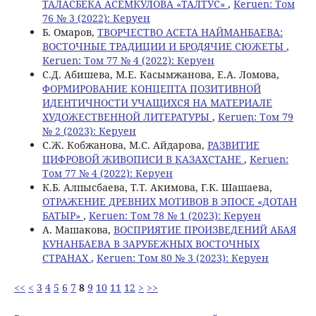
ТАЛАСБЕКА АСЕМКУЛОВА «ТАЛТУС»
,
Keruen: Том
76 № 3 (2022): Керуен
Б. Омаров,
ТВОРЧЕСТВО АСЕТА НАЙМАНБАЕВА:
ВОСТОЧНЫЕ ТРАДИЦИИ И БРОДЯЧИЕ СЮЖЕТЫ
,
Keruen: Том 77 № 4 (2022): Керуен
С.Д. Абишева, М.Е. Касымжанова, Е.А. Ломова,
ФОРМИРОВАНИЕ КОНЦЕПТА ПОЗИТИВНОЙ
ИДЕНТИЧНОСТИ УЧАЩИХСЯ НА МАТЕРИАЛЕ
ХУДОЖЕСТВЕННОЙ ЛИТЕРАТУРЫ
,
Keruen: Том 79
№ 2 (2023): Керуен
C.Ж. Кобжанова, М.С. Айдарова,
РАЗВИТИЕ
ЦИФРОВОЙ ЖИВОПИСИ В КАЗАХСТАНЕ
,
Keruen:
Том 77 № 4 (2022): Керуен
К.Б. Алпысбаева, Т.Т. Акимова, Г.К. Шашаева,
ОТРАЖЕНИЕ ДРЕВНИХ МОТИВОВ В ЭПОСЕ «ДОТАН
БАТЫР»
,
Keruen: Том 78 № 1 (2023): Керуен
A. Maшакова,
ВОСПРИЯТИЕ ПРОИЗВЕДЕНИЙ АБАЯ
КУНАНБАЕВА В ЗАРУБЕЖНЫХ ВОСТОЧНЫХ
СТРАНАХ
,
Keruen: Том 80 № 3 (2023): Керуен
<<
<
3
4
5
6
7
8
9
10
11
12
>
>>