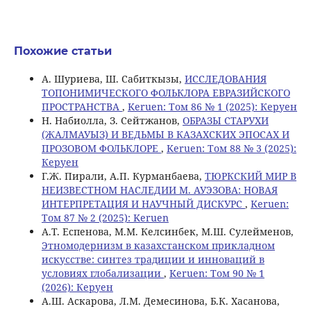
Похожие статьи
А. Шуриева, Ш. Сабиткызы,
ИССЛЕДОВАНИЯ
ТОПОНИМИЧЕСКОГО ФОЛЬКЛОРА ЕВРАЗИЙСКОГО
ПРОСТРАНСТВА
,
Keruen: Том 86 № 1 (2025): Керуен
Н. Набиолла, З. Сейтжанов,
ОБРАЗЫ СТАРУХИ
(ЖАЛМАУЫЗ) И ВЕДЬМЫ В КАЗАХСКИХ ЭПОСАХ И
ПРОЗОВОМ ФОЛЬКЛОРЕ
,
Keruen: Том 88 № 3 (2025):
Керуен
Г.Ж. Пирали, А.П. Курманбаева,
ТЮРКСКИЙ МИР В
НЕИЗВЕСТНОМ НАСЛЕДИИ М. АУЭЗОВА: НОВАЯ
ИНТЕРПРЕТАЦИЯ И НАУЧНЫЙ ДИСКУРС
,
Keruen:
Том 87 № 2 (2025): Keruen
А.Т. Еспенова, М.М. Келсинбек, М.Ш. Сулейменов,
Этномодернизм в казахстанском прикладном
искусстве: синтез традиции и инноваций в
условиях глобализации
,
Keruen: Том 90 № 1
(2026): Керуен
А.Ш. Аскарова, Л.М. Демесинова, Б.К. Хасанова,