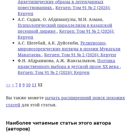
Архетипические образы в легендарных
повествованиях
,
Keruen: Том 91 № 2 (2026):
Керуен
А.С. Садык, О. Абдиманулы, M.Н. Азман,
Психологический параллелизм в казахской
песенной лирике
,
Keruen: Том 91 № 2 (2026):
Керуен
А.С. Шегебай, А.К. Дуйсенби,
Религиозно-
мировоззренческие взгляды в поэзии Мукагали
Макатаева
,
Keruen: Том 91 № 2 (2026): Керуен
Ф.Н. Абдраимова, А.Ж. Жаксылыков,
Поэтика
нравственного выбора в детской прозе ХХ века
,
Keruen: Том 91 № 2 (2026): Керуен
<<
<
7
8
9
10
11
12
Вы также можете
начать расширеннвй поиск похожих
статей
для этой статьи.
Наиболее читаемые статьи этого автора
(авторов)