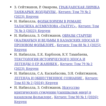
З. Сейтжанов, Р. Омарова,
ГРАЖДАНСКАЯ ЛИРИКА
ТАНЖАРЫК ЖОЛДЫУЛЫ
,
Keruen: Том 79 № 2
(2023): Керуен
Н. Набиолла,
ФОЛЬКЛОРИЗМ В РОМАНЕ
ТАЛАСБЕКА АСЕМКУЛОВА «ТАЛТУС»
,
Keruen: Том
76 № 3 (2022): Керуен
Н. Набиолла, З. Сейтжанов,
ОБРАЗЫ СТАРУХИ
(ЖАЛМАУЫЗ) И ВЕДЬМЫ В КАЗАХСКИХ ЭПОСАХ И
ПРОЗОВОМ ФОЛЬКЛОРЕ
,
Keruen: Том 88 № 3 (2025):
Керуен
Н. Набиолла, Е.К. Карбозов, К.У. Тамабаева,
ТЕКСТОЛОГИЯ ИСТОРИЧЕСКОГО ЭПОСА И
ЛЕГЕНДЫ О ЕР ЖАНИБЕК
,
Keruen: Том 79 № 2
(2023): Керуен
Н. Набиолла, C.А. Каскабасова, З.Н. Сейитжанов,
ЛЕГЕНДА И ОБЩЕСТВЕННОЕ СОЗНАНИЕ
,
Keruen:
Том 83 № 2 (2024): Керуен
Н. Набиолла, З. Сейтжанов,
Искусство
критического суждения (сыншылық өнер) в
казахском фольклоре
,
Keruen: Том 90 № 1 (2026):
Керуен