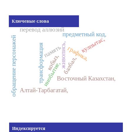
Ключевые слова
перевод аллюзий
предметный код,
обращение персонажей
кулпытас,
живопись,
трансформация
память
графика,
кобыз,
балбал,
инобытие,
Восточный Казахстан,
Алтай-Тарбагатай,
Индексируется