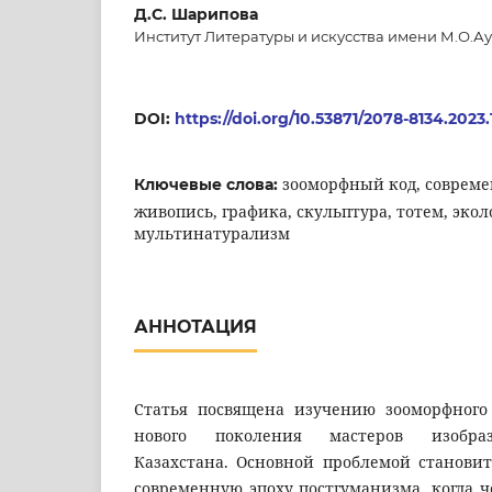
Д.С. Шарипова
Институт Литературы и искусства имени М.О.Ау
DOI:
https://doi.org/10.53871/2078-8134.2023.
зооморфный код, совреме
Ключевые слова:
живопись, графика, скульптура, тотем, эколог
мультинатурализм
АННОТАЦИЯ
Статья посвящена изучению зооморфного
нового поколения мастеров изобраз
Казахстана. Основной проблемой становит
современную эпоху постгуманизма, когда ч