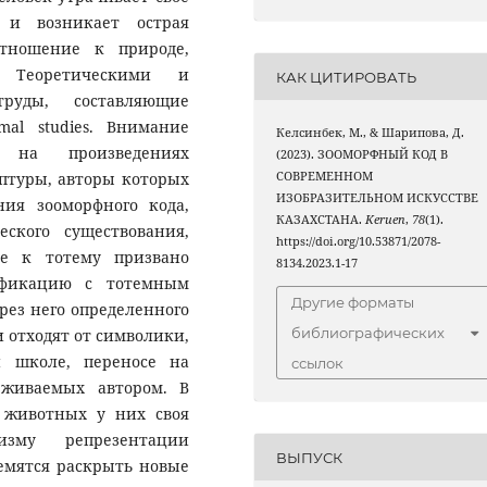
 и возникает острая
отношение к природе,
. Теоретическими и
КАК ЦИТИРОВАТЬ
руды, составляющие
al studies. Внимание
Келсинбек, М., & Шарипова, Д.
о на произведениях
(2023). ЗООМОРФНЫЙ КОД В
птуры, авторы которых
СОВРЕМЕННОМ
ИЗОБРАЗИТЕЛЬНОМ ИСКУССТВЕ
ия зооморфного кода,
КАЗАХСТАНА.
Keruen
,
78
(1).
ского существования,
https://doi.org/10.53871/2078-
ие к тотему призвано
8134.2023.1-17
ификацию с тотемным
Другие форматы
рез него определенного
библиографических
 отходят от символики,
й школе, переносе на
ссылок
еживаемых автором. В
 животных у них своя
изму репрезентации
ВЫПУСК
емятся раскрыть новые