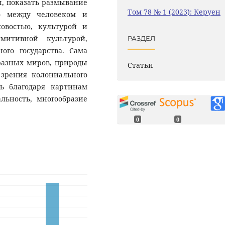
, показать размывание
Том 78 № 1 (2023): Керуен
о между человеком и
востью, культурой и
митивной культурой,
РАЗДЕЛ
ого государства. Сама
разных миров, природы
Статьи
 зрения колониального
ль благодаря картинам
льность, многообразие
0
0