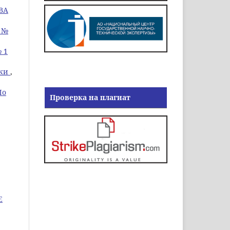
ВА
8 №
 1
ики
,
По
Проверка на плагиат
Е