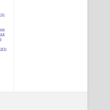
3):
уен
КАХ
3
ОГО