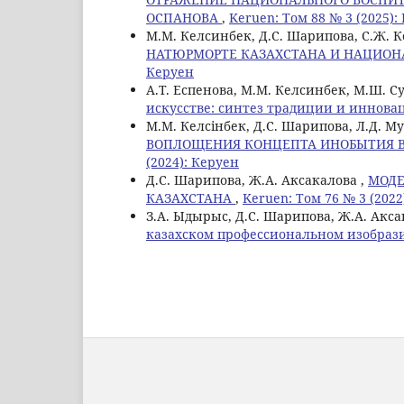
ОСПАНОВА
,
Keruen: Том 88 № 3 (2025):
М.М. Келсинбек, Д.С. Шарипова, С.Ж. 
НАТЮРМОРТЕ КАЗАХСТАНА И НАЦИОН
Керуен
А.Т. Еспенова, М.М. Келсинбек, М.Ш. 
искусстве: синтез традиции и иннова
М.М. Келсінбек, Д.С. Шарипова, Л.Д. М
ВОПЛОЩЕНИЯ КОНЦЕПТА ИНОБЫТИЯ В
(2024): Керуен
Д.С. Шарипова, Ж.А. Аксакалова ,
МОДЕ
КАЗАХСТАНА
,
Keruen: Том 76 № 3 (2022
З.А. Ыдырыс, Д.С. Шарипова, Ж.А. Акса
казахском профессиональном изобраз