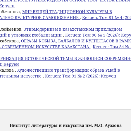
 Керуен
Кобжанова,
МИР ВЕЩЕЙ ТРАДИЦИОННОЙ КУЛЬТУРЫ В
АЛЬНО-КУЛЬТУРНОЕ САМОПОЗНАНИЕ
,
Keruen: Том 81 № 4 (202
Сулейменов,
Этномодернизм в казахстанском прикладном
ций в условиях глобализации
,
Keruen: Том 90 № 1 (2026): Кер
усабекова,
ОБРАЗЫ КОБЫЗА, БАЛБАЛОВ И КУЛПЫТАСОВ В РАМ
 СОВРЕМЕННОМ ИСКУССТВЕ КАЗАХСТАНА
,
Keruen: Том 84 № 
РНИЗАЦИЯ ИСТОРИЧЕСКОЙ ТЕМЫ В ЖИВОПИСИ СОВРЕМЕНН
): Керуен
калова ,
Художественные трансформации образа Умай в
ительном искусстве
,
Keruen: Том 91 № 2 (2026): Керуен
Институт литературы и искусства им. М.О. Ауэзова