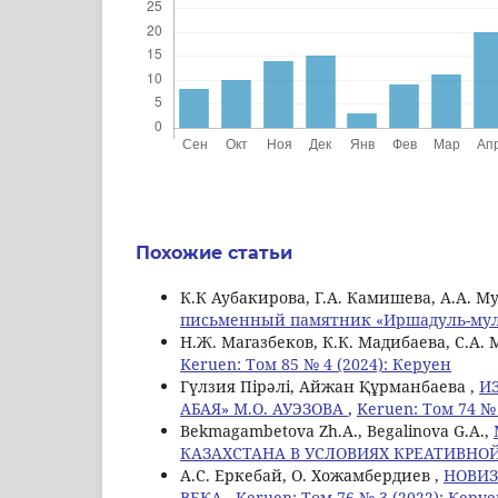
Похожие статьи
К.К Аубакирова, Г.А. Камишева, А.А. М
письменный памятник «Иршадуль-мулук 
Н.Ж. Магазбеков, К.К. Мадибаева, С.А.
Keruen: Том 85 № 4 (2024): Керуен
Гүлзия Пірәлі, Айжан Құрманбаева ,
И
АБАЯ» М.О. АУЭЗОВА
,
Keruen: Том 74 № 
Bekmagambetova Zh.A., Begalinova G.A.,
КАЗАХСТАНА В УСЛОВИЯХ КРЕАТИВНО
А.С. Еркебай, О. Хожамбердиев ,
НОВИЗ
ВЕКА
,
Keruen: Том 76 № 3 (2022): Керу