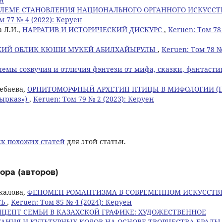
БЛЕМЕ СТАНОВЛЕНИЯ НАЦИОНАЛЬНОГО ОРГАННОГО ИСКУССТ
м 77 № 4 (2022): Керуен
 Л.И.,
НАРРАТИВ И ИСТОРИЧЕСКИЙ ДИСКУРС
,
Keruen: Том 7
КИЙ ОБЛИК КЮШИ МУКЕЙ АБИЛХАЙЫРУЛЫ
,
Keruen: Том 78 №
емы созвучия и отличия фэнтези от мифа, сказки, фантаст
лебаева,
ОРНИТОМОРФНЫЙ АРХЕТИП ПТИЦЫ В МИФОЛОГИИ (
нырказ»)
,
Keruen: Том 79 № 2 (2023): Керуен
к похожих статей
для этой статьи.
ора (авторов)
акалова,
ФЕНОМЕН РОМАНТИЗМА В СОВРЕМЕННОМ ИСКУССТВ
СЬ
,
Keruen: Том 85 № 4 (2024): Керуен
ЦЕПТ СЕМЬИ В КАЗАХСКОЙ ГРАФИКЕ: ХУДОЖЕСТВЕННОЕ
НИЯ И КУЛЬТУРНЫХ КОДОВ НА ОСНОВЕ ТВОРЧЕСТВА ЕРАЛЫ