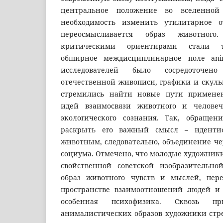
центральное положение во вселенной
необходимость изменить утилитарное 
переосмысливается образ животного
критическими ориентирами стали т
обширное междисциплинарное поле anim
исследователей было сосредоточен
отечественной живописи, графики и скуль
стремились найти новые пути применен
идей взаимосвязи животного и человече
экологического сознания. Так, обращен
раскрыть его важный смысл – идент
животным, следовательно, объединение че
социума. Отмечено, что молодые художники
свойственной советской изобразительно
образ животного чувств и мыслей, пер
пространстве взаимоотношений людей и
особенная психофизика. Сквозь пр
анималистических образов художники стр