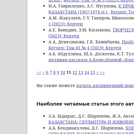
И.А. Гавриленко, А.С. Нусупова,
К ПРО
КАЗАХСТАНА (1967-1974 гг.)
,
Keruen: То
A.M. Жакулаев, С.У. Такиров, Мингазова
1 (2023): Керуен
A.E. Баяндин, З.М. Касымова,
ТВОРЧЕС
(2023): Керуен
А.А. Демесинова, Г.К. Кажибаева,
Пробл
Keruen: Том 81 № 4 (2023): Керуен
А.Б. Абдуллина, Ш.А. Доскеева, К.Т. Ту
мотивам рассказа А.Кемелбаевой «Ко
<<
<
6
7
8
9
10
11
12
13
14
15
>
>>
Вы также можете
начать расширеннвй поис
Наиболее читаемые статьи этого авт
З.А. Ыдырыс, Д.С. Шарипова, Ж.А. Акс
КАЗАХСТАНА: СКУЛЬПТУРА И ЖИВОПИ
А.Б. Кенджакулова, Д.С. Шарипова,
КОН
ОТРАЖЕНИЕ НАЦИОНАЛЬНОГО ВОСПИТА