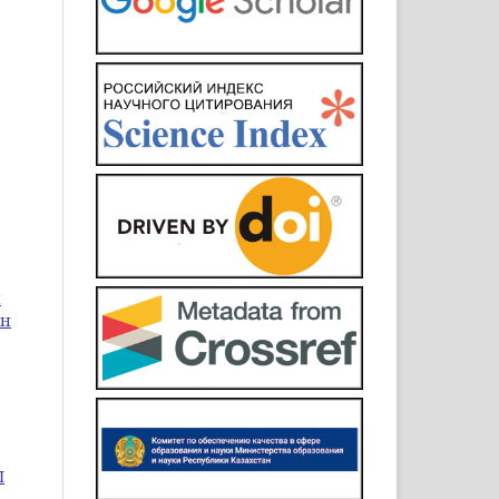
и
ен
I