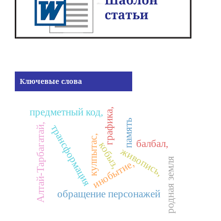
Ключевые слова
графика,
предметный код,
память
Алтай-Тарбагатай,
трансформация
кулпытас,
балбал,
кобыз,
живопись,
родная земля
инобытие,
обращение персонажей