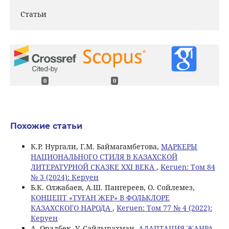
Статьи
0
0
Похожие статьи
К.Р. Нургали, Г.М. Баймагамбетова,
МАРКЕРЫ
НАЦИОНАЛЬНОГО СТИЛЯ В КАЗАХСКОЙ
ЛИТЕРАТУРНОЙ СКАЗКЕ XXI ВЕКА
,
Keruen: Том 84
№ 3 (2024): Керуен
Б.К. Олжабаев, А.Ш. Пангереев, О. Сойлемез,
КОНЦЕПТ «ТУҒАН ЖЕР» В ФОЛЬКЛОРЕ
КАЗАХСКОГО НАРОДА
,
Keruen: Том 77 № 4 (2022):
Керуен
А. Оралбек, У. Сайдырахман,
АДАПТАЦИЯ ЖАНРА