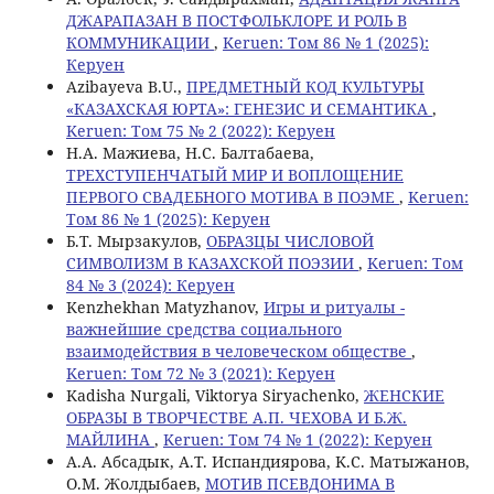
ДЖАРАПАЗАН В ПОСТФОЛЬКЛОРЕ И РОЛЬ В
КОММУНИКАЦИИ
,
Keruen: Том 86 № 1 (2025):
Керуен
Azibayeva B.U.,
ПРЕДМЕТНЫЙ КОД КУЛЬТУРЫ
«КАЗАХСКАЯ ЮРТА»: ГЕНЕЗИС И СЕМАНТИКА
,
Keruen: Том 75 № 2 (2022): Керуен
Н.А. Мажиева, Н.С. Балтабаева,
ТРЕХСТУПЕНЧАТЫЙ МИР И ВОПЛОЩЕНИЕ
ПЕРВОГО СВАДЕБНОГО МОТИВА В ПОЭМЕ
,
Keruen:
Том 86 № 1 (2025): Керуен
Б.Т. Мырзакулов,
ОБРАЗЦЫ ЧИСЛОВОЙ
СИМВОЛИЗМ В КАЗАХСКОЙ ПОЭЗИИ
,
Keruen: Том
84 № 3 (2024): Керуен
Kenzhekhan Matyzhanov,
Игры и ритуалы -
важнейшие средства социального
взаимодействия в человеческом обществе
,
Keruen: Том 72 № 3 (2021): Керуен
Kadisha Nurgali, Viktorya Siryachenko,
ЖЕНСКИЕ
ОБРАЗЫ В ТВОРЧЕСТВЕ А.П. ЧЕХОВА И Б.Ж.
МАЙЛИНА
,
Keruen: Том 74 № 1 (2022): Керуен
A.А. Абсадык, A.T. Испандиярова, K.С. Матыжанов,
О.М. Жолдыбаев,
МОТИВ ПСЕВДОНИМА В