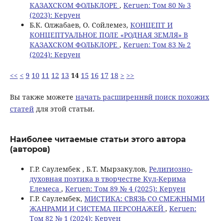
КАЗАХСКОМ ФОЛЬКЛОРЕ
,
Keruen: Том 80 № 3
(2023): Керуен
Б.К. Олжабаев, О. Сойлемез,
КОНЦЕПТ И
КОНЦЕПТУАЛЬНОЕ ПОЛЕ «РОДНАЯ ЗЕМЛЯ» В
КАЗАХСКОМ ФОЛЬКЛОРЕ
,
Keruen: Том 83 № 2
(2024): Керуен
<<
<
9
10
11
12
13
14
15
16
17
18
>
>>
Вы также можете
начать расширеннвй поиск похожих
статей
для этой статьи.
Наиболее читаемые статьи этого автора
(авторов)
Г.Р. Саулембек , Б.Т. Мырзакулов,
Религиозно-
духовная поэтика в творчестве Kул-Kерима
Eлемеса
,
Keruen: Том 89 № 4 (2025): Керуен
Г.Р. Саулембек,
МИСТИКА: СВЯЗЬ СО СМЕЖНЫМИ
ЖАНРАМИ И СИСТЕМА ПЕРСОНАЖЕЙ
,
Keruen:
Том 82 № 1 (2024): Керуен