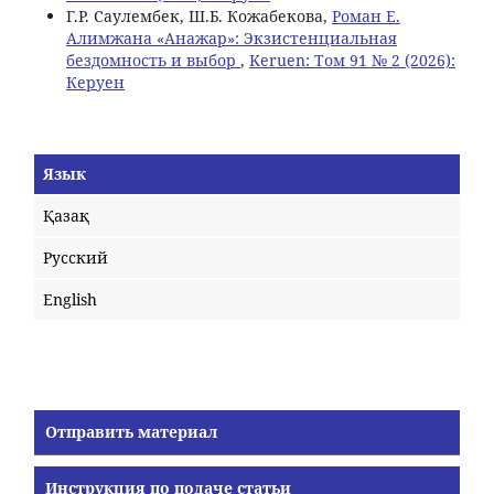
Г.Р. Саулембек, Ш.Б. Кожабекова,
Роман Е.
Алимжана «Анажар»: Экзистенциальная
бездомность и выбор
,
Keruen: Том 91 № 2 (2026):
Керуен
Язык
Қазақ
Русский
English
Отправить материал
Инструкция по подаче статьи