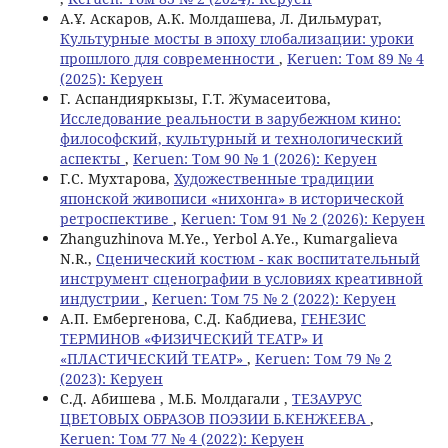
А.Ұ. Аскаров, А.К. Молдашева, Л. Дильмурат,
Культурные мосты в эпоху глобализации: уроки
прошлого для современности
,
Keruen: Том 89 № 4
(2025): Керуен
Г. Аспандияркызы, Г.Т. Жумасеитова,
Исследование реальности в зарубежном кино:
философский, культурный и технологический
аспекты
,
Keruen: Том 90 № 1 (2026): Керуен
Г.С. Мухтарова,
Художественные традиции
японской живописи «нихонга» в исторической
ретроспективе
,
Keruen: Том 91 № 2 (2026): Керуен
Zhanguzhinova M.Ye., Yerbol A.Ye., Kumargalieva
N.R.,
Сценический костюм - как воспитательный
инструмент сценографии в условиях креативной
индустрии
,
Keruen: Том 75 № 2 (2022): Керуен
А.П. Ембергенова, С.Д. Кабдиева,
ГЕНЕЗИС
ТЕРМИНОВ «ФИЗИЧЕСКИЙ ТЕАТР» И
«ПЛАСТИЧЕСКИЙ ТЕАТР»
,
Keruen: Том 79 № 2
(2023): Керуен
С.Д. Абишева , М.Б. Молдагали ,
ТЕЗАУРУС
ЦВЕТОВЫХ ОБРАЗОВ ПОЭЗИИ Б.КЕНЖЕЕВА
,
Keruen: Том 77 № 4 (2022): Керуен