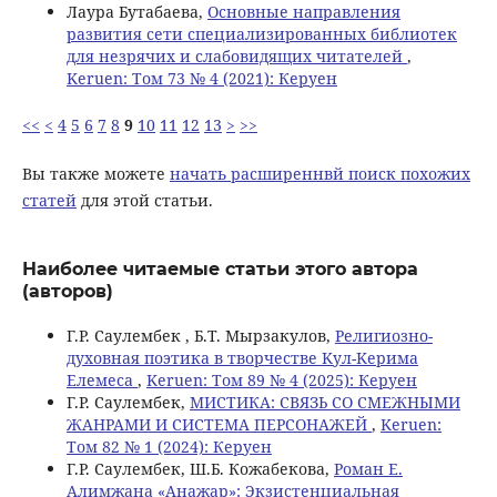
Лаура Бутабаева,
Основные направления
развития сети специализированных библиотек
для незрячих и слабовидящих читателей
,
Keruen: Том 73 № 4 (2021): Керуен
<<
<
4
5
6
7
8
9
10
11
12
13
>
>>
Вы также можете
начать расширеннвй поиск похожих
статей
для этой статьи.
Наиболее читаемые статьи этого автора
(авторов)
Г.Р. Саулембек , Б.Т. Мырзакулов,
Религиозно-
духовная поэтика в творчестве Kул-Kерима
Eлемеса
,
Keruen: Том 89 № 4 (2025): Керуен
Г.Р. Саулембек,
МИСТИКА: СВЯЗЬ СО СМЕЖНЫМИ
ЖАНРАМИ И СИСТЕМА ПЕРСОНАЖЕЙ
,
Keruen:
Том 82 № 1 (2024): Керуен
Г.Р. Саулембек, Ш.Б. Кожабекова,
Роман Е.
Алимжана «Анажар»: Экзистенциальная