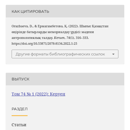
КАК ЦИТИРОВАТЬ
Orazbaeva, D., & Ермагамбетова, Қ. (2022). Шығыс Қазақстан
өңірінде батырларды мемориалдау үрдісі: мәдени
антропологиялық талдау.
Keruen
,
74
(1), 316–333.
https://doi.org/10.53871/2078-8134.2022.1-25
Другие форматы библиографических ссылок
ВЫПУСК
Том 74 № 1 (2022): Керуен
РАЗДЕЛ
Статьи