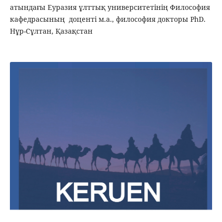
атындағы Еуразия ұлттық университетінің Философия
кафедрасының доценті м.а., философия докторы PhD.
Нұр-Сұлтан, Қазақстан