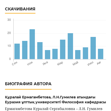
СКАЧИВАНИЯ
БИОГРАФИЯ АВТОРА
Құралай Ермагамбетова,
Л.Н.Гумилев атындағы
Еуразия ұлттық университеті Философия кафедрасы
Ермагамбетова Куралай Сергабыловна – Л.Н. Гумилев