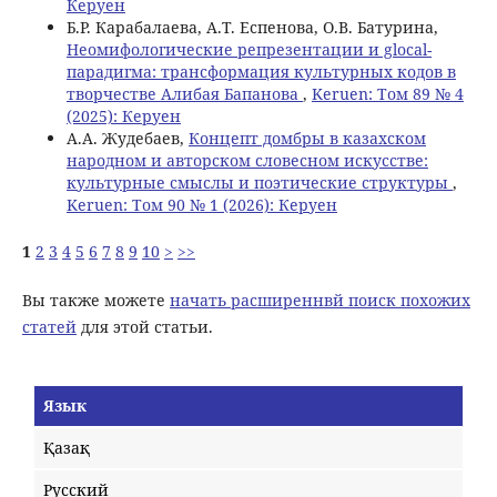
Керуен
Б.Р. Карабалаева, A.T. Еспенова, O.B. Батурина,
Неомифологические репрезентации и glocal-
парадигма: трансформация культурных кодов в
творчестве Алибая Бапанова
,
Keruen: Том 89 № 4
(2025): Керуен
А.А. Жудебаев,
Концепт домбры в казахском
народном и авторском словесном искусстве:
культурные смыслы и поэтические структуры
,
Keruen: Том 90 № 1 (2026): Керуен
1
2
3
4
5
6
7
8
9
10
>
>>
Вы также можете
начать расширеннвй поиск похожих
статей
для этой статьи.
Язык
Қазақ
Русский