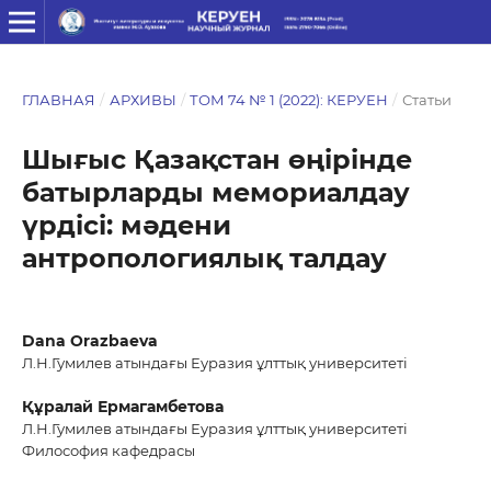
ГЛАВНАЯ
/
АРХИВЫ
/
ТОМ 74 № 1 (2022): КЕРУЕН
/
Статьи
Шығыс Қазақстан өңірінде
батырларды мемориалдау
үрдісі: мәдени
антропологиялық талдау
Dana Orazbaeva
Л.Н.Гумилев атындағы Еуразия ұлттық университеті
Құралай Ермагамбетова
Л.Н.Гумилев атындағы Еуразия ұлттық университеті
Философия кафедрасы