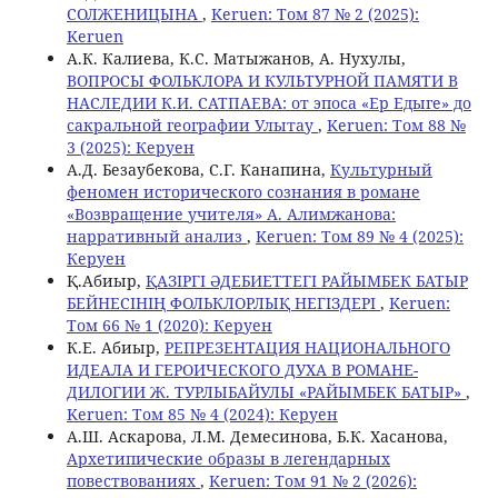
СОЛЖЕНИЦЫНА
,
Keruen: Том 87 № 2 (2025):
Keruen
А.К. Калиева, К.С. Матыжанов, А. Нухулы,
ВОПРОСЫ ФОЛЬКЛОРА И КУЛЬТУРНОЙ ПАМЯТИ В
НАСЛЕДИИ К.И. САТПАЕВА: от эпоса «Ер Едыге» до
сакральной географии Улытау
,
Keruen: Том 88 №
3 (2025): Керуен
А.Д. Безаубекова, С.Г. Канапина,
Культурный
феномен исторического сознания в романе
«Возвращение учителя» А. Алимжанова:
нарративный анализ
,
Keruen: Том 89 № 4 (2025):
Керуен
Қ.Абиыр,
ҚАЗІРГІ ӘДЕБИЕТТЕГІ РАЙЫМБЕК БАТЫР
БЕЙНЕСІНІҢ ФОЛЬКЛОРЛЫҚ НЕГІЗДЕРІ
,
Keruen:
Том 66 № 1 (2020): Керуен
К.Е. Абиыр,
РЕПРЕЗЕНТАЦИЯ НАЦИОНАЛЬНОГО
ИДЕАЛА И ГЕРОИЧЕСКОГО ДУХА В РОМАНЕ-
ДИЛОГИИ Ж. ТУРЛЫБАЙУЛЫ «РАЙЫМБЕК БАТЫР»
,
Keruen: Том 85 № 4 (2024): Керуен
А.Ш. Аскарова, Л.М. Демесинова, Б.К. Хасанова,
Архетипические образы в легендарных
повествованиях
,
Keruen: Том 91 № 2 (2026):