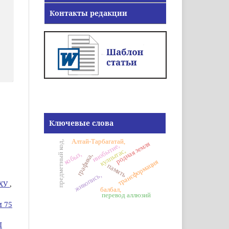
Контакты редакции
Ключевые слова
Алтай-Тарбагатай,
предметный код,
родная земля
инобытие,
кулпытас,
кобыз,
графика,
трансформация
память
живопись,
ХУ
,
балбал,
перевод аллюзий
м 75
I