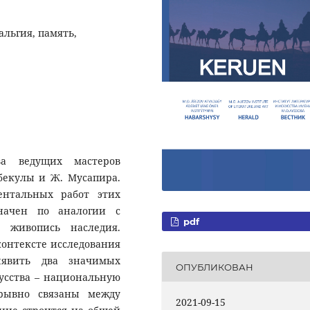
альгия, память,
ва ведущих мастеров
бекулы и Ж. Мусапира.
ентальных работ этих
начен по аналогии с
pdf
», живопись наследия.
контексте исследования
ыявить два значимых
ОПУБЛИКОВАН
кусства – национальную
зрывно связаны между
2021-09-15