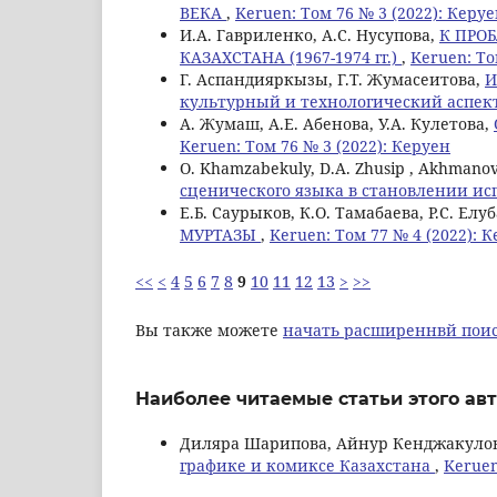
ВЕКА
,
Keruen: Том 76 № 3 (2022): Керу
И.А. Гавриленко, А.С. Нусупова,
К ПРО
КАЗАХСТАНА (1967-1974 гг.)
,
Keruen: То
Г. Аспандияркызы, Г.Т. Жумасеитова,
И
культурный и технологический аспе
А. Жумаш, А.Е. Абенова, У.А. Кулетова,
Keruen: Том 76 № 3 (2022): Керуен
О. Khamzabekuly, D.A. Zhusip , Akhmano
сценического языка в становлении и
Е.Б. Саурыков, К.О. Тамабаева, Р.С. Елуб
МУРТАЗЫ
,
Keruen: Том 77 № 4 (2022): 
<<
<
4
5
6
7
8
9
10
11
12
13
>
>>
Вы также можете
начать расширеннвй поис
Наиболее читаемые статьи этого авт
Диляра Шарипова, Айнур Кенджакулов
графике и комиксе Казахстана
,
Keruen