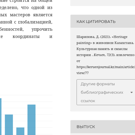
ние строится на общей
еделено, что одной из
ых мастеров является
КАК ЦИТИРОВАТЬ
анной с глобализацией,
бенностей, упрочить
ные координаты и
Шарипова, Д. (2021). «Heritage
painting» в живописи Казахстана.
Культурная память и смыслы
истории .
Keruen
,
72
(3). извлечено
от
https://keruenjournal.kz/main/article
view/77
Другие форматы
библиографических
ссылок
ВЫПУСК