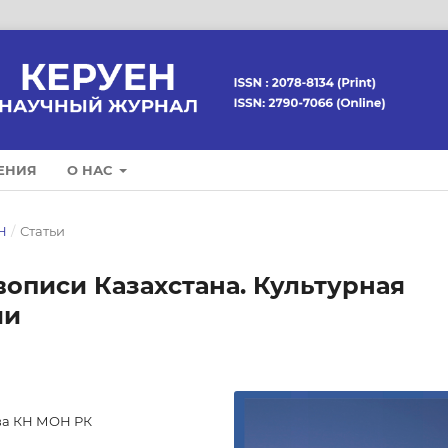
ЕНИЯ
О НАС
Н
/
Статьи
ивописи Казахстана. Культурная
ии
ова КН МОН РК