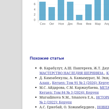
Похожие статьи
Ф. Карабулут, А.Ш. Пангереев, Ж.Т. Да
МАСТЕРСТВО НАСЛЕДИЯ ШЕРНИЯЗА
,
K
Д. Камзабекулы, А. Кажымурат, М. Эк
Алаш
,
Keruen: Том 91 № 2 (2026): Керу
М.С. Айдарова, С.М. Каржаубаева,
МЕТ
Keruen: Том 84 № 3 (2024): Керуен
Mursalimova N.M., Smanova E.A.,
ИСТОР
№ 2 (2022): Керуен
А.С. Еркебай, О. Хожамбердиев ,
НОВИЗ