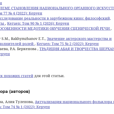
ен
БЛЕМЕ СТАНОВЛЕНИЯ НАЦИОНАЛЬНОГО ОРГАННОГО ИСКУССТ
м 77 № 4 (2022): Керуен
сследование реальности в зарубежном кино: философский,
кты
,
Keruen: Том 90 № 1 (2026): Керуен
ОСОБЕННОСТИ МЕДОТИКИ ОБУЧЕНИЯ СЦЕНИЧЕСКОЙ РЕЧИ
,
v S.M., Rakhymzhanov E.T.,
Значение актерского мастерства и
сполнителей ролей
,
Keruen: Том 75 № 2 (2022): Керуен
аева, Р.А. Беркенова ,
ТРАДИЦИЯ АБАЯ И ТВОРЧЕСТВА ШЕРХА
Керуен
к похожих статей
для этой статьи.
ора (авторов)
а, Алия Туленова,
Актуализация национального фольклора 
: Том 74 № 1 (2022): Керуен