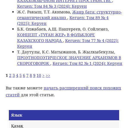
КАЗАХОЯЗЫЧНОМ ИНТЕРНЕТ-ПРОСТРАНСТВЕ
,
Keruen: Том 84 № 3 (2024): Керуен
Ж.С. Ракыш, Т.Т. Акимова,
Жанр бата: структурно-
семантический анализ
,
Keruen: Том 89 № 4
(2025): Керуен
Б.К. Олжабаев, А.Ш. Пангереев, О. Сойлемез,
КОНЦЕПТ «ТУҒАН ЖЕР» В ФОЛЬКЛОРЕ
КАЗАХСКОГО НАРОДА
,
Keruen: Том 77 № 4 (2022):
Керуен
Т. Даутулы, К.С. Матыжанов, Б. Жылкыбекулы,
ПРОЭТНОПОЭТИЧЕСКОЕ ЗНАЧЕНИЕ АРХАИЗМОВ В
СКОРОГОВОРОК
,
Keruen: Том 82 № 1 (2024): Керуен
1
2
3
4
5
6
7
8
9
10
>
>>
Вы также можете
начать расширеннвй поиск похожих
статей
для этой статьи.
Язык
Қазақ