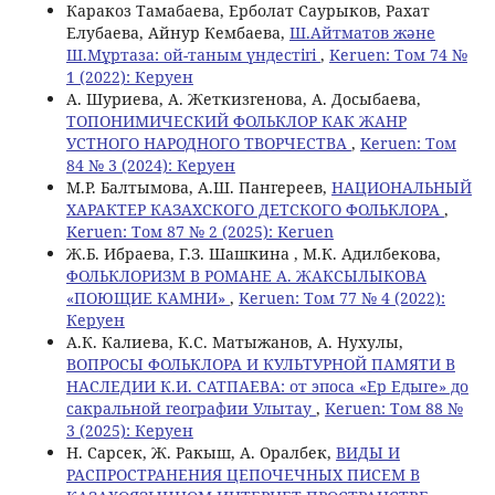
Каракоз Тамабаева, Ерболат Саурыков, Рахат
Елубаева, Айнур Кембаева,
Ш.Айтматов және
Ш.Мұртаза: ой-таным үндестігі
,
Keruen: Том 74 №
1 (2022): Керуен
А. Шуриева, А. Жеткизгенова, А. Досыбаева,
ТОПОНИМИЧЕСКИЙ ФОЛЬКЛОР КАК ЖАНР
УСТНОГО НАРОДНОГО ТВОРЧЕСТВА
,
Keruen: Том
84 № 3 (2024): Керуен
М.Р. Балтымова, А.Ш. Пангереев,
НАЦИОНАЛЬНЫЙ
ХАРАКТЕР КАЗАХСКОГО ДЕТСКОГО ФОЛЬКЛОРА
,
Keruen: Том 87 № 2 (2025): Keruen
Ж.Б. Ибраева, Г.З. Шашкина , М.К. Адилбекова,
ФОЛЬКЛОРИЗМ В РОМАНЕ А. ЖАКСЫЛЫКОВА
«ПОЮЩИЕ КАМНИ»
,
Keruen: Том 77 № 4 (2022):
Керуен
А.К. Калиева, К.С. Матыжанов, А. Нухулы,
ВОПРОСЫ ФОЛЬКЛОРА И КУЛЬТУРНОЙ ПАМЯТИ В
НАСЛЕДИИ К.И. САТПАЕВА: от эпоса «Ер Едыге» до
сакральной географии Улытау
,
Keruen: Том 88 №
3 (2025): Керуен
Н. Сарсек, Ж. Ракыш, А. Оралбек,
ВИДЫ И
РАСПРОСТРАНЕНИЯ ЦЕПОЧЕЧНЫХ ПИСЕМ В