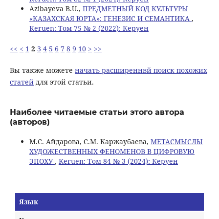
Azibayeva B.U.,
ПРЕДМЕТНЫЙ КОД КУЛЬТУРЫ
«КАЗАХСКАЯ ЮРТА»: ГЕНЕЗИС И СЕМАНТИКА
,
Keruen: Том 75 № 2 (2022): Керуен
<<
<
1
2
3
4
5
6
7
8
9
10
>
>>
Вы также можете
начать расширеннвй поиск похожих
статей
для этой статьи.
Наиболее читаемые статьи этого автора
(авторов)
М.С. Айдарова, С.М. Каржаубаева,
МЕТАСМЫСЛЫ
ХУДОЖЕСТВЕННЫХ ФЕНОМЕНОВ В ЦИФРОВУЮ
ЭПОХУ
,
Keruen: Том 84 № 3 (2024): Керуен
Язык