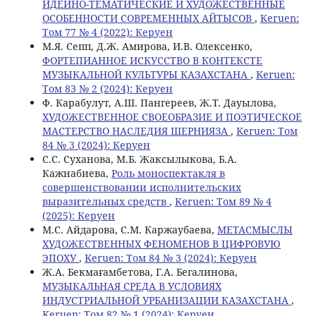
ИДЕЙНО-ТЕМАТИЧЕСКИЕ И ХУДОЖЕСТВЕННЫЕ
ОСОБЕННОСТИ СОВРЕМЕННЫХ АЙТЫСОВ
,
Keruen:
Том 77 № 4 (2022): Керуен
M.Я. Сепп, Д.Ж. Амирова, И.В. Олексенко,
ФОРТЕПИАННОЕ ИСКУССТВО В КОНТЕКСТЕ
МУЗЫКАЛЬНОЙ КУЛЬТУРЫ КАЗАХСТАНА
,
Keruen:
Том 83 № 2 (2024): Керуен
Ф. Карабулут, А.Ш. Пангереев, Ж.Т. Дауылова,
ХУДОЖЕСТВЕННОЕ СВОЕОБРАЗИЕ И ПОЭТИЧЕСКОЕ
МАСТЕРСТВО НАСЛЕДИЯ ШЕРНИЯЗА
,
Keruen: Том
84 № 3 (2024): Керуен
С.С. Суханова, М.Б. Жаксылыкова, Б.А.
Кажнабиева,
Роль моноспектакля в
совершенствовании исполнительских
выразительных средств
,
Keruen: Том 89 № 4
(2025): Керуен
М.С. Айдарова, С.М. Каржаубаева,
МЕТАСМЫСЛЫ
ХУДОЖЕСТВЕННЫХ ФЕНОМЕНОВ В ЦИФРОВУЮ
ЭПОХУ
,
Keruen: Том 84 № 3 (2024): Керуен
Ж.А. Бекмағамбетова, Г.А. Бегалинова,
МУЗЫКАЛЬНАЯ СРЕДА В УСЛОВИЯХ
ИНДУСТРИАЛЬНОЙ УРБАНИЗАЦИИ КАЗАХСТАНА
,
Keruen: Том 82 № 1 (2024): Керуен