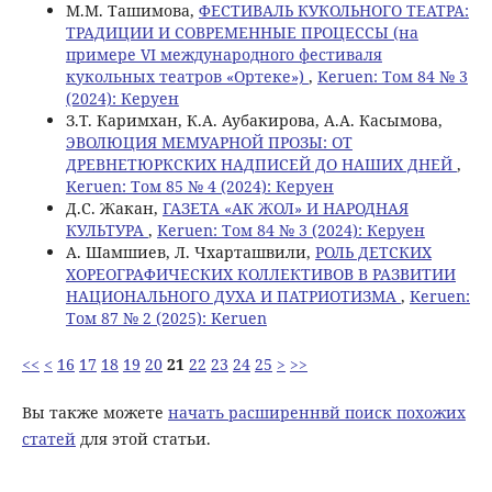
М.М. Ташимова,
ФЕСТИВАЛЬ КУКОЛЬНОГО ТЕАТРА:
ТРАДИЦИИ И СОВРЕМЕННЫЕ ПРОЦЕССЫ (на
примере VI международного фестиваля
кукольных театров «Ортеке»)
,
Keruen: Том 84 № 3
(2024): Керуен
З.Т. Каримхан, К.А. Аубакирова, А.А. Касымова,
ЭВОЛЮЦИЯ МЕМУАРНОЙ ПРОЗЫ: ОТ
ДРЕВНЕТЮРКСКИХ НАДПИСЕЙ ДО НАШИХ ДНЕЙ
,
Keruen: Том 85 № 4 (2024): Керуен
Д.С. Жакан,
ГАЗЕТА «АК ЖОЛ» И НАРОДНАЯ
КУЛЬТУРА
,
Keruen: Том 84 № 3 (2024): Керуен
А. Шамшиев, Л. Чхарташвили,
РОЛЬ ДЕТСКИХ
ХОРЕОГРАФИЧЕСКИХ КОЛЛЕКТИВОВ В РАЗВИТИИ
НАЦИОНАЛЬНОГО ДУХА И ПАТРИОТИЗМА
,
Keruen:
Том 87 № 2 (2025): Keruen
<<
<
16
17
18
19
20
21
22
23
24
25
>
>>
Вы также можете
начать расширеннвй поиск похожих
статей
для этой статьи.