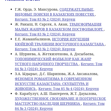
Г.Ж. Орда, Э. Мансурова,
СОДЕРЖАТЕЛЬНЫЕ,
ВИДОВЫЕ ПОИСКИ В КАЗАХСКИХ ПОВЕСТЯХ
,
Keruen: Том 83 № 2 (2024): Керуен
Ж. Ракыш, Н. Сарсек, А. Акан,
ТРАНСФОРМАЦИЯ
МАЛЫХ ЖАНРОВ В КАЗАХСКОМ ПОСТФОЛЬКЛОРЕ
,
Keruen: Том 83 № 2 (2024): Керуен
Е.Е. Жаманбалинов,
ИСТОРИЯ ИЗУЧЕНИЯ
КЮЙЕВОЙ ТРАДИЦИИ ВОСТОЧНОГО КАЗАХСТАНА
,
Keruen: Том 83 № 2 (2024): Керуен
А. Шуриева, А. Жеткизгенова, А. Досыбаева,
ТОПОНИМИЧЕСКИЙ ФОЛЬКЛОР КАК ЖАНР
УСТНОГО НАРОДНОГО ТВОРЧЕСТВА
,
Keruen: Том
84 № 3 (2024): Керуен
З.А. Ыдырыс, Д.С. Шарипова, Ж.А. Аксакалова,
ФЕНОМЕН РОМАНТИЗМА В СОВРЕМЕННОМ
ИСКУССТВЕ КАЗАХСТАНА: СКУЛЬПТУРА И
ЖИВОПИСЬ
,
Keruen: Том 85 № 4 (2024): Керуен
Ф. Карабулут, А.Ш. Пангереев, Ж.Т. Дауылова,
ХУДОЖЕСТВЕННОЕ СВОЕОБРАЗИЕ И ПОЭТИЧЕСКОЕ
МАСТЕРСТВО НАСЛЕДИЯ ШЕРНИЯЗА
,
Keruen: Том
84 № 3 (2024): Керуен