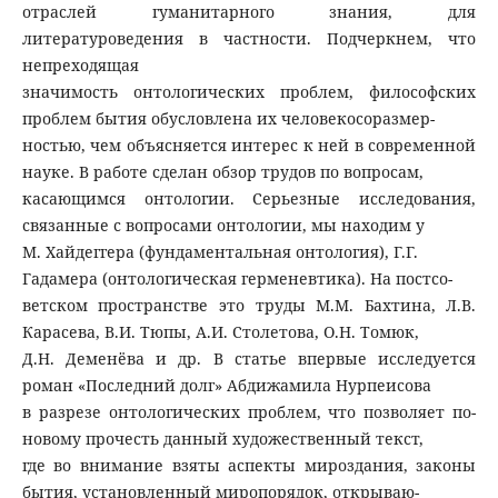
отраслей гуманитарного знания, для
литературоведения в частности. Подчеркнем, что
непреходящая
значимость онтологических проблем, философских
проблем бытия обусловлена их человекосоразмер-
ностью, чем объясняется интерес к ней в современной
науке. В работе сделан обзор трудов по вопросам,
касающимся онтологии. Серьезные исследования,
связанные с вопросами онтологии, мы находим у
М. Хайдеггера (фундаментальная онтология), Г.Г.
Гадамера (онтологическая герменевтика). На постсо-
ветском пространстве это труды М.М. Бахтина, Л.В.
Карасева, В.И. Тюпы, А.И. Столетова, О.Н. Томюк,
Д.Н. Деменёва и др. В статье впервые исследуется
роман «Последний долг» Абдижамила Нурпеисова
в разрезе онтологических проблем, что позволяет по-
новому прочесть данный художественный текст,
где во внимание взяты аспекты мироздания, законы
бытия, установленный миропорядок, открываю-