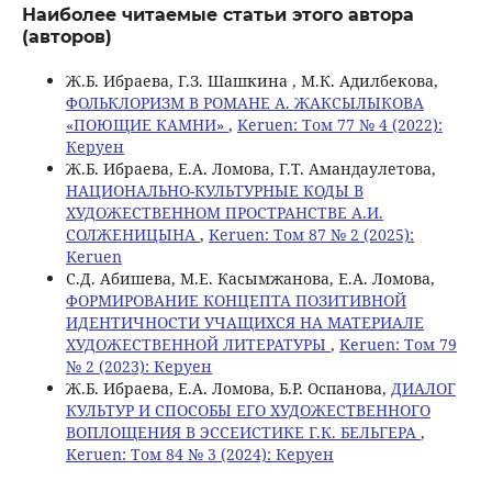
Наиболее читаемые статьи этого автора
(авторов)
Ж.Б. Ибраева, Г.З. Шашкина , М.К. Адилбекова,
ФОЛЬКЛОРИЗМ В РОМАНЕ А. ЖАКСЫЛЫКОВА
«ПОЮЩИЕ КАМНИ»
,
Keruen: Том 77 № 4 (2022):
Керуен
Ж.Б. Ибраева, E.A. Ломова, Г.Т. Амандaулетова,
НАЦИОНАЛЬНО-КУЛЬТУРНЫЕ КОДЫ В
ХУДОЖЕСТВЕННОМ ПРОСТРАНСТВЕ А.И.
СОЛЖЕНИЦЫНА
,
Keruen: Том 87 № 2 (2025):
Keruen
С.Д. Абишева, М.Е. Касымжанова, Е.А. Ломова,
ФОРМИРОВАНИЕ КОНЦЕПТА ПОЗИТИВНОЙ
ИДЕНТИЧНОСТИ УЧАЩИХСЯ НА МАТЕРИАЛЕ
ХУДОЖЕСТВЕННОЙ ЛИТЕРАТУРЫ
,
Keruen: Том 79
№ 2 (2023): Керуен
Ж.Б. Ибраева, Е.А. Ломова, Б.Р. Оспанова,
ДИАЛОГ
КУЛЬТУР И СПОСОБЫ ЕГО ХУДОЖЕСТВЕННОГО
ВОПЛОЩЕНИЯ В ЭССЕИСТИКЕ Г.К. БЕЛЬГЕРА
,
Keruen: Том 84 № 3 (2024): Керуен