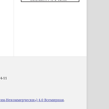
74-11
уция-Некоммерчески») 4.0 Всемирная
.