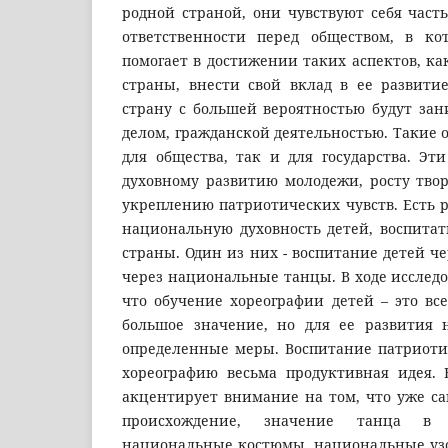
родной страной, они чувствуют себя част
ответственности перед обществом, в ко
помогает в достижении таких аспектов, как
страны, внести свой вклад в ее развити
страну с большей вероятностью будут за
делом, гражданской деятельностью. Такие
для общества, так и для государства. Эт
духовному развитию молодежи, росту твор
укреплению патриотических чувств. Есть 
национальную духовность детей, воспитат
страны. Один из них - воспитание детей че
через национальные танцы. В ходе исследо
что обучение хореографии детей – это вс
большое значение, но для ее развития 
определенные меры. Воспитание патриотиз
хореографию весьма продуктивная идея. 
акцентирует внимание на том, что уже са
происхождение, значение танца в к
национальные костюмы, национальные узо