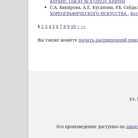
Keruen: Том 81 № 4 (2023): Керуен
С.А. Бакирова, А.Е. Кусанова, Р.Б. Сабд
ХОРЕОГРАФИЧЕСКОГО ИСКУССТВА
,
Ker
1
2
3
4
5
6
7
8
9
10
>
>>
Вы также можете
начать расширеннвй поис
ул. 
Это произведение доступно по
лице