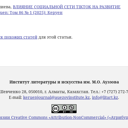
алиева,
ВЛИЯНИЕ СОЦИАЛЬНОЙ СЕТИ TIKTOK НА РАЗВИТИЕ
uen: Том 86 № 1 (2025): Керуен
к похожих статей
для этой статьи.
Институт литературы и искусства им. М.О. Ауэзова
Шевченко 28, 050010, г. Алматы, Казахстан. Тел.: +7 (727) 272-
E-mail:
keruenjournal@auezovinstitute.kz
,
info@litart.kz
.
нзии Creative Commons «Attribution-NonCommercial» («Атриб