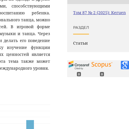
ми, способствующими
Том 87 № 2 (2025): Keruen
оспитанию ребенка.
нального танца, можно
тей. В игровой форме
РАЗДЕЛ
музыки и танца. Через
 делать его поведение
Статьи
ку изучение функции
ых ценностей является
эта тема также может
международного уровня.
0
0