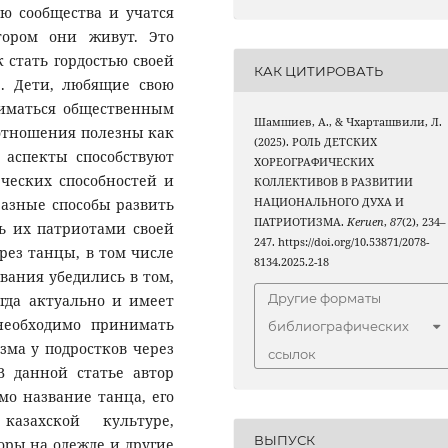
ью сообщества и учатся
тором они живут. Это
 стать гордостью своей
КАК ЦИТИРОВАТЬ
е. Дети, любящие свою
ниматься общественным
Шамшиев, А., & Чхарташвили, Л.
 отношения полезны как
(2025). РОЛЬ ДЕТСКИХ
и аспекты способствуют
ХОРЕОГРАФИЧЕСКИХ
ческих способностей и
КОЛЛЕКТИВОВ В РАЗВИТИИ
НАЦИОНАЛЬНОГО ДУХА И
разные способы развить
ПАТРИОТИЗМА.
Keruen
,
87
(2), 234–
ь их патриотами своей
247. https://doi.org/10.53871/2078-
рез танцы, в том числе
8134.2025.2-18
вания убедились в том,
Другие форматы
егда актуально и имеет
необходимо принимать
библиографических
ма у подростков через
ссылок
В данной статье автор
мо название танца, его
азахской культуре,
ВЫПУСК
ры на одежде и другие