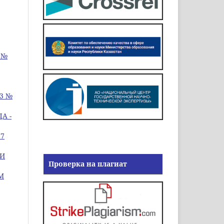
 №
83 №
А -
77
ИИ
Проверка на плагиат
М