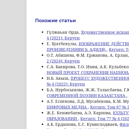
Похожие статьи
Гүлжаһан Орда,
Художественное искан
4 (2021): Керуен
Е. Хуатбекулы,
ИЗОБРАЖЕНИЕ ДЕЙСТВИ
ПРОИЗВЕДЕНИЯМ Б. АДИЛЯ)
,
Keruen: Т
О.T. Абишева, Ф.М. Ержанова, А. Ерлан
2 (2024): Керуен
С.A. Бакирова, Т.О. Изим, А.К. Кульбеко
НОВЫЙ ПРОЕКТ СОХРАНЕНИЯ НАЦИОН
Н.Б. Aкыш,
ПРОЦЕСС ХУДОЖЕСТВЕННОГ
№ 4 (2022): Керуен
Б.А. Нурбосынова, Ж.Ж. Толысбаева, Г.
СОВРЕМЕННОЙ ПОЭЗИИ КАЗАХСТАНА
,
А.Т. Еспенова, Л.Д. Мусабекова, К.М. М
ЦИФРОВЫХ МЕДИА
,
Keruen: Том 87 № 2
Ж.Е. Кенжебаева, А.Э. Карпова,
КУЛЬТУ
ОБРАЗОВАНИИ
,
Keruen: Том 77 № 4 (20
А.Б. Ердашова, Е.С. Кумисходжаев,
Фило