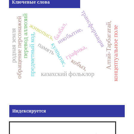
Ключевые слова
трансформация
перевод аллюзий
обращение персонажей
Алтай-Тарбагатай,
балбал,
живопись,
концептуальное поле
инобытие,
родная земля
предметный код,
память
кулпытас,
графика,
кобыз,
казахский фольклор
Индексируется