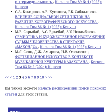
интермедиальность
,
Keruen: Том 89 № 4 (2025):
Керуен
С.А. Бакирова, А.Е. Кусанова, Р.Б. Сабдалиева,
ВЛИЯНИЕ СОЦИАЛЬНОЙ СЕТИ TIKTOK НА
РАЗВИТИЕ ХОРЕОГРАФИЧЕСКОГО ИСКУССТВА
,
Keruen: Том 86 № 1 (2025): Керуен
M.E. Сарыбай, А.С. Еркебай, З.У. Исламбаева,
СЕМИОТИКА И ХУДОЖЕСТВЕННОЕ ИЗОБРАЖЕНИЕ
СУДЬБЫ ЧЕЛОВЕЧЕСТВА В СПЕКТАКЛЕ
«МАКОНДО»
,
Keruen: Том 86 № 1 (2025): Керуен
M.Я. Сепп, Д.Ж. Амирова, И.В. Олексенко,
ФОРТЕПИАННОЕ ИСКУССТВО В КОНТЕКСТЕ
МУЗЫКАЛЬНОЙ КУЛЬТУРЫ КАЗАХСТАНА
,
Keruen:
Том 83 № 2 (2024): Керуен
<<
<
1
2
3
4
5
6
7
8
9
10
>
>>
Вы также можете
начать расширеннвй поиск похожих
статей
для этой статьи.
Язык