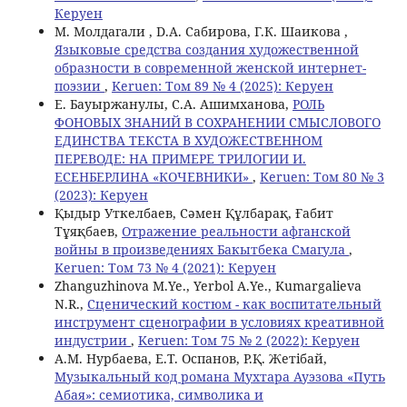
Керуен
М. Молдагали , D.А. Сабирова, Г.К. Шаикова ,
Языковые средства создания художественной
образности в современной женской интернет-
поэзии
,
Keruen: Том 89 № 4 (2025): Керуен
Е. Бауыржанулы, С.А. Ашимханова,
РОЛЬ
ФОНОВЫХ ЗНАНИЙ В СОХРАНЕНИИ СМЫСЛОВОГО
ЕДИНСТВА ТЕКСТА В ХУДОЖЕСТВЕННОМ
ПЕРЕВОДЕ: НА ПРИМЕРЕ ТРИЛОГИИ И.
ЕСЕНБЕРЛИНА «КОЧЕВНИКИ»
,
Keruen: Том 80 № 3
(2023): Керуен
Қыдыр Уткелбаев, Сәмен Құлбарақ, Ғабит
Тұяқбаев,
Отражение реальности афганской
войны в произведениях Бакытбека Смагула
,
Keruen: Том 73 № 4 (2021): Керуен
Zhanguzhinova M.Ye., Yerbol A.Ye., Kumargalieva
N.R.,
Сценический костюм - как воспитательный
инструмент сценографии в условиях креативной
индустрии
,
Keruen: Том 75 № 2 (2022): Керуен
А.М. Нурбаева, Е.Т. Оспанов, Р.Қ. Жетібай,
Музыкальный код романа Мухтара Ауэзова «Путь
Абая»: семиотика, символика и