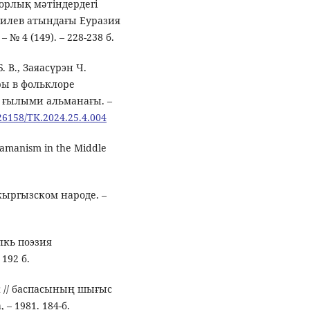
лорлық мәтіндердегі
милев атындағы Еуразия
№ 4 (149). – 228-238 б.
. В., Заяасүрэн Ч.
ры в фольклоре
» ғылыми альманағы. –
.26158/TK.2024.25.4.004
amanism in the Middle
кыргызском народе. –
кь поэзия
192 б.
 // баспасының шығыс
– 1981. 184-б.