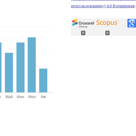
использование») 4.0 Всемирная
.
0
0