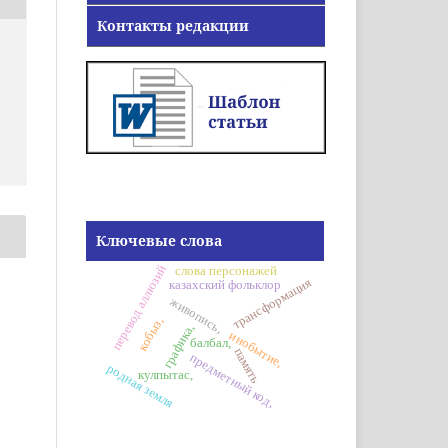
Контакты редакции
Ключевые слова
перевод аллюзий
слова персонажей
трансформация
казахский фольклор
живопись,
кобыз,
графика,
инобытие,
балбал,
память
предметный код,
родная земля
кулпытас,