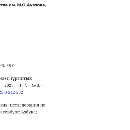
тва им. М.О.Ауэзова,
3. 68-б.
ндегі ғұрыптық
 2025. – Т. 7. – № 3. –
25-3-242-252
огия: исследования по
тербург: Азбука;