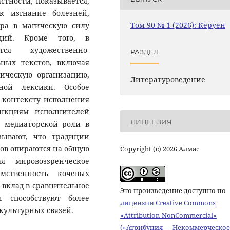
стности, показывается,
к изгнание болезней,
Том 90 № 1 (2026): Керуен
ера в магическую силу
ций. Кроме того, в
тся художественно-
РАЗДЕЛ
ьных текстов, включая
мическую организацию,
Литературоведение
ной лексики. Особое
 контексту исполнения
ункциям исполнителей
ЛИЦЕНЗИЯ
х медиаторской роли в
азывают, что традиции
ов опираются на общую
Copyright (c) 2026 Алмас
ая мировоззренческое
мственность кочевых
 вклад в сравнительное
Это произведение доступно по
и способствуют более
лицензии Creative Commons
культурных связей.
«Attribution-NonCommercial»
(«Атрибуция — Некоммерческое