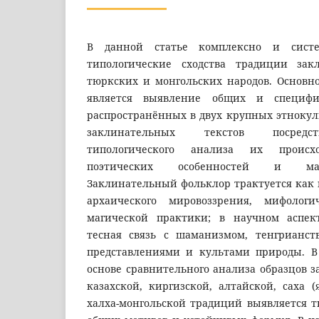
В данной статье комплексно и систе
типологические сходства традиции за
тюркских и монгольских народов. Основн
является выявление общих и специф
распространённых в двух крупных этнокул
заклинательных текстов посредст
типологического анализа их происхо
поэтических особенностей и ма
Заклинательный фольклор трактуется как 
архаического мировоззрения, мифолог
магической практики; в научном аспект
тесная связь с шаманизмом, тенгрианст
представлениями и культами природы. В
основе сравнительного анализа образцов 
казахской, киргизской, алтайской, саха (
халха-монгольской традиций выявляется т