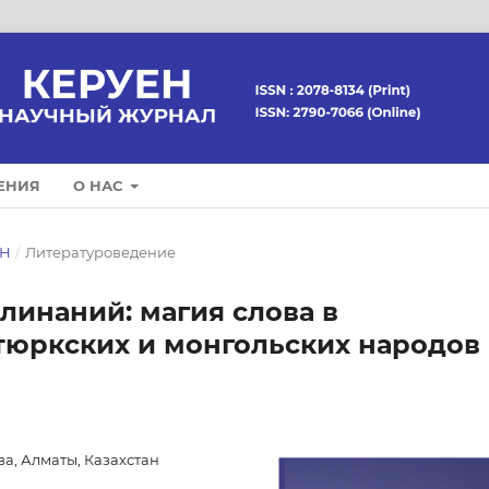
ЕНИЯ
О НАС
ЕН
/
Литературоведение
линаний: магия слова в
тюркских и монгольских народов
ва, Алматы, Казахстан