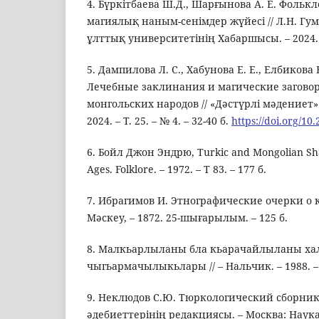
4. Бүркітбаева Ш.Д., Шарғынова А. Е. Фольк
магиялық наным-сенімдер жүйесі // Л.Н. Гу
ұлттық университетінің Хабаршысы. – 2024. – 
5. Дампилова Л. С., Хабунова Е. Е., Елбикова Б
Лечебные заклинания и магические загово
монгольских народов // «Дәстүрлі мәдениет
2024. – Т. 25. – № 4. – 32-40 б.
https://doi.org/10
6. Бойл Джон Эндрю, Turkic and Mongolian Sh
Ages. Folklore. – 1972. – Т 83. – 177 б.
7. Ибрагимов И. Этнографические очерки о 
Мәскеу, – 1872. 25-шығарылым. – 125 б.
8. Малкьарлыланы бла кьарачайлыланы хал
чыгьармачылыкьлары // – Нальчик. – 1988. – 
9. Неклюдов С.Ю. Тюркологический сборник
әдебиеттерінің редакциясы. – Москва: Наука, 