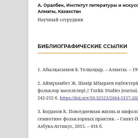
А. Оралбек,
Институт литературы и искусс
Алматы, Казахстан
Научный сотрудник
БИБЛИОГРАФИЧЕСКИЕ ССЫЛКИ
1. Абылқасымов Б. Телқоңыр. – Алматы. – 199
2. Аймұхамбет Ж. Шәкір Ыбыраев еңбектері
фольклор мәселелері // Turkic Studies Journal. –
242-252 б.
https://doi.org/10.32523/2664-5157-20
3. Богданов К. Повседневная жизнь и мифол
семиотике фольклорных практик. – Санкт-Пе
Азбука-Аттикус, 2015. – 416 б.