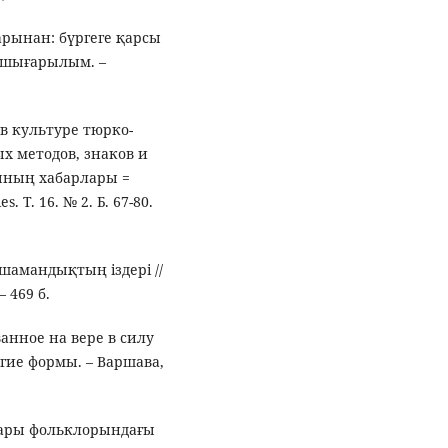
арынан: бүргеге қарсы
 І-шығарылым. –
в культуре тюрко-
х методов, знаков и
сының хабарлары =
. Т. 16. № 2. Б. 67-80.
шамандықтың іздері //
 469 б.
ванное на вере в силу
угие формы. – Варшава,
қтары фольклорындағы