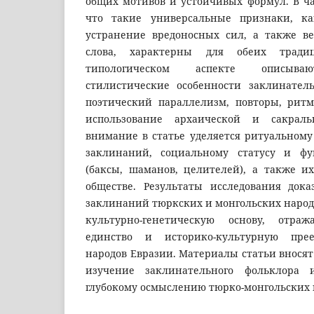
общих мотивов и устойчивых формул. В ча
что такие универсальные признаки, ка
устранение вредоносных сил, а также в
слова, характерны для обеих тради
типологическом аспекте описываю
стилистические особенности заклинател
поэтический параллелизм, повторы, рит
использование архаической и сакраль
внимание в статье уделяется ритуальному
заклинаний, социальному статусу и ф
(баксы, шаманов, целителей), а также и
обществе. Результаты исследования док
заклинаний тюркских и монгольских народ
культурно-генетическую основу, отраж
единство и историко-культурную прее
народов Евразии. Материалы статьи вносят
изучение заклинательного фольклора 
глубокому осмыслению тюрко-монгольских 