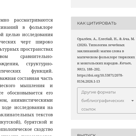
мно рассматриваются
КАК ЦИТИРОВАТЬ
клинаний в фольклоре
ой целью исследования
Оралбек, А., Елесбай, Н., & Ача, М.
ических черт широко
(2026). Типология лечебных
ьтурных пространствах
заклинаний: магия слова в
вом сравнительно-
магическом фольклоре тюркских
ждения, структурно-
и монгольских народов.
Keruen
,
90
(1), 188–202.
гических функций.
https://doi.org/10.53871/2078-
важная составная часть
8134.2026.1-13
ического мышления и
Другие форматы
е обосновывается его
вом, анимистическими
библиографических
 ходе исследования на
ссылок
заклинательных текстов
якутской), бурятской и
ипологическое сходство
ВЫПУСК