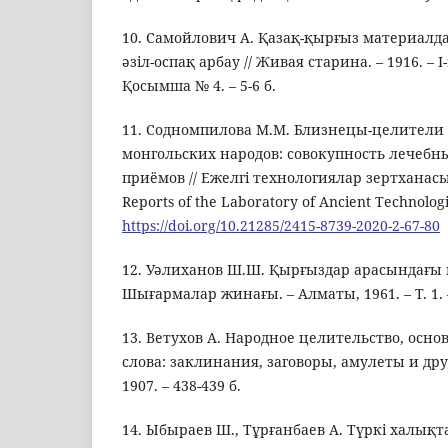
10. Самойлович А. Қазақ-қырғыз материалд
әзіл-оспақ арбау // Живая старина. – 1916. –
Қосымша № 4. – 5-6 б.
11. Содномпилова М.М. Близнецы-целители 
монгольских народов: совокупность лечебны
приёмов // Ежелгі технологиялар зертхана
Reports of the Laboratory of Ancient Technologies
https://doi.org/10.21285/2415-8739-2020-2-67-80
12. Уәлиханов Ш.Ш. Қырғыздар арасындағы 
Шығармалар жинағы. – Алматы, 1961. – Т. 1. –
13. Ветухов А. Народное целительство, осно
слова: заклинания, заговоры, амулеты и др
1907. – 438-439 б.
14. Ыбыраев Ш., Тұрғанбаев А. Түркі халы