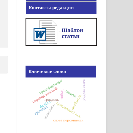
Контакты редакции
Ключевые слова
трансформация
родная земля
перевод аллюзий
память
кобыз,
инобытие,
графика,
балбал,
предметный код,
живопись,
кулпытас,
слова персонажей