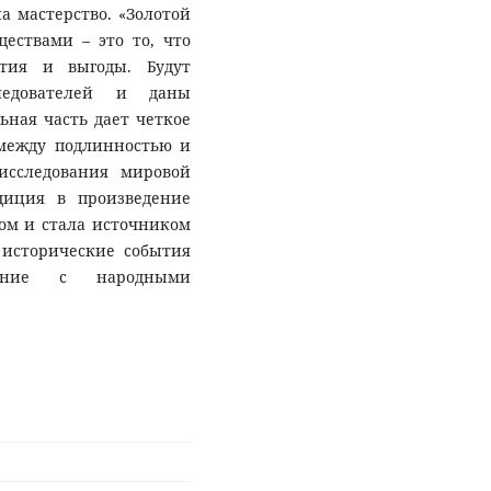
а мастерство. «Золотой
ествами – это то, что
тия и выгоды. Будут
едователей и даны
ная часть дает четкое
 между подлинностью и
исследования мировой
диция в произведение
ом и стала источником
о исторические события
едение с народными