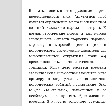
В статье описываются духовные гармо
преемственности эпох. Актуальной про
является определение места и оценки тюр
позиций казахского народа в истории. 
поэмы, героические поэмы и т.д., котор
совокупность богатств тюркских народо
характер в мировой цивилизации. 
исторического, структурного характера ря
многочисленным открытиям, стали о
преемственность, типологическое с
традиций. Когда дело касается времен
сталкиваемся с множеством моментов, кот
примеру, в ходе установления логичес
исторических событий проиведение Зах
Бабура «Бабырнама», положенной в ос
необходимо надо принять образ жизни в 
времени. В качестве основного результа