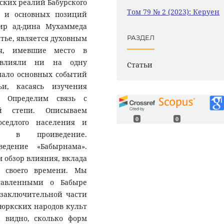
ских реалий Бабурского
Том 79 № 2 (2023): Керуен
й и основных позиций
ир ад-дина Мухаммеда
тье, является духовным
РАЗДЕЛ
ия, имевшие место в
повлияли ни на одну
Статьи
чало основных событий
ьи, касаясь изучения
. Определим связь с
й степи. Описываем
0
0
седлого населения и
ую в проиведение.
едение «Бабырнама».
 обзор влияния, вклада
 своего времени. Мы
тавленными о Бабыре
 заключительной части
тюркских народов культ
а видно, сколько форм