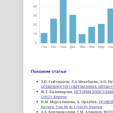
Похожие статьи
З.Н. Сейтжанов, Л.A Мекебаева, А.О. Н
ОСОБЕННОСТИ СОВРЕМЕННЫХ АЙТЫС
Ж.Т. Калижарова,
ИСТОРИЯ ЭПИСТОЛЯ
(2022): Керуен
Н.М. Мурсалимова, А. Оралбек,
ОСОБЕН
Keruen: Том 80 № 3 (2023): Керуен
А.Б. Кенджакулова, Г.М. Алжанов,
ФОЛ