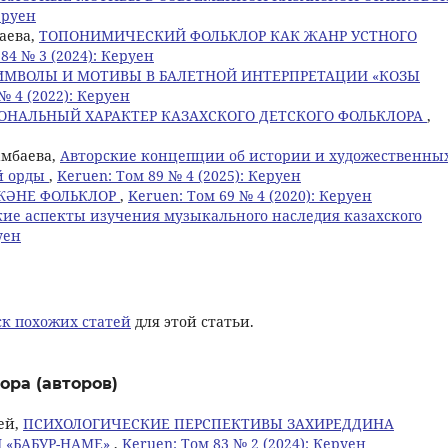
еруен
баева,
ТОПОНИМИЧЕСКИЙ ФОЛЬКЛОР КАК ЖАНР УСТНОГО
84 № 3 (2024): Керуен
ИМВОЛЫ И МОТИВЫ В БАЛЕТНОЙ ИНТЕРПРЕТАЦИИ «КОЗЫ
№ 4 (2022): Керуен
ОНАЛЬНЫЙ ХАРАКТЕР КАЗАХСКОГО ДЕТСКОГО ФОЛЬКЛОРА
,
мамбаева,
Авторские концепции об истории и художественны
й орды
,
Keruen: Том 89 № 4 (2025): Керуен
ЖӘНЕ ФОЛЬКЛОР
,
Keruen: Том 69 № 4 (2020): Керуен
ие аспекты изучения музыкального наследия казахского
уен
к похожих статей
для этой статьи.
ора (авторов)
ней,
ПСИХОЛОГИЧЕСКИЕ ПЕРСПЕКТИВЫ ЗАХИРЕДДИНА
 «БАБУР-НАМЕ»
,
Keruen: Том 83 № 2 (2024): Керуен