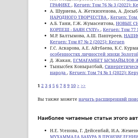
ГРАФИКЕ
,
Keruen: Том 76 № 3 (2022): К
А. Шуриева, А. Жеткизгенова, А. Досы
НАРОДНОГО ТВОРЧЕСТВА
,
Keruen: Том 
A.Б. Tани, Г.Ж. Жумасеитова,
НОВЫЕ С
КОРПЕШ - БАЯН СУЛУ»
,
Keruen: Том 77 
М.Р. Балтымова, А.Ш. Пангереев,
НАЦИ
Keruen: Том 87 № 2 (2025): Keruen
Г.С. Аскарова, А.Е. Айтбаева, К.С. Кур
особенностях личностей эпохи Золото
Д. Жакан,
ЕСМАҒАМБЕТ ЫСМАЙЫЛОВ 
Тынысбек Коныратбай,
Синергетическ
народа
,
Keruen: Том 74 № 1 (2022): Кер
1
2
3
4
5
6
7
8
9
10
>
>>
Вы также можете
начать расширеннвй поис
Наиболее читаемые статьи этого авт
Н.Е. Усенова, Г. Дeйсенбай, И.А. Жеме
МУХАММАДА БАБУРА В ПРОИЗВЕДЕНИИ