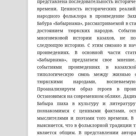
представлена последовательность историче
времени. Ценность исторических реали
народного фольклора в проиведение Зах
Бабура «Бабырнама», рассматриваемой в ста
достоянием тюркских народов. Событ
многовековой истории казахов, не 
следующую историю. С этим связано и на
проиведениях. В основной части стат
«Бабырнама», предлагаем свое мнение
событиями проиведениях в казахско
типологическую связь между жизнью о
тюркскими народами, воспеваем
Проанализируем образ героев в проив
Остановимся на современном облике. Дадим
Бабыра шаха в культуру и литературу
познакомимся с ценными фактами, ос
мыслителями и поэтами того времени. В
выясняется, что в фольклорной традиции 
является общим. В представлении автор