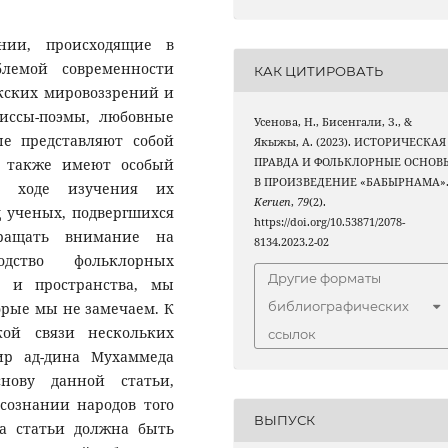
нии, происходящие в
блемой современности
КАК ЦИТИРОВАТЬ
кских мировоззрений и
Киссы-поэмы, любовные
Усенова, Н., Бисенгали, З., &
ые представляют собой
Якыжы, А. (2023). ИСТОРИЧЕСКАЯ
в, также имеют особый
ПРАВДА И ФОЛЬКЛОРНЫЕ ОСНОВ
В ПРОИЗВЕДЕНИЕ «БАБЫРНАМА»
В ходе изучения их
Keruen
,
79
(2).
д ученых, подвергшихся
https://doi.org/10.53871/2078-
бращать внимание на
8134.2023.2-02
ходство фольклорных
Другие форматы
и и пространства, мы
библиографических
орые мы не замечаем. К
кой связи нескольких
ссылок
ир ад-дина Мухаммеда
нову данной статьи,
сознании народов того
ВЫПУСК
та статьи должна быть