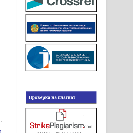
Проверка на плагиат
В
,
Й