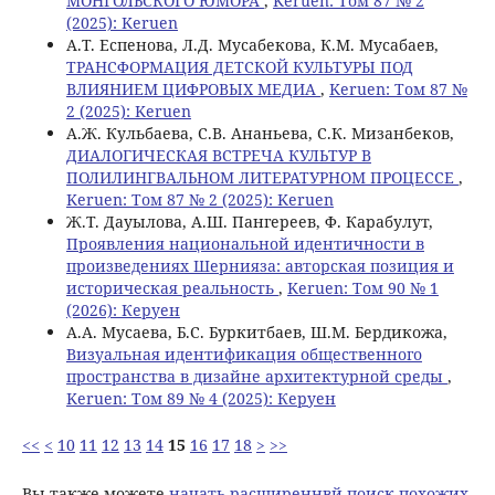
МОНГОЛЬСКОГО ЮМОРА
,
Keruen: Том 87 № 2
(2025): Keruen
А.Т. Еспенова, Л.Д. Мусабекова, К.М. Мусабаев,
ТРАНСФОРМАЦИЯ ДЕТСКОЙ КУЛЬТУРЫ ПОД
ВЛИЯНИЕМ ЦИФРОВЫХ МЕДИА
,
Keruen: Том 87 №
2 (2025): Keruen
A.Ж. Кульбаева, С.В. Ананьева, С.К. Мизанбеков,
ДИАЛОГИЧЕСКАЯ ВСТРЕЧА КУЛЬТУР В
ПОЛИЛИНГВАЛЬНОМ ЛИТЕРАТУРНОМ ПРОЦЕССЕ
,
Keruen: Том 87 № 2 (2025): Keruen
Ж.Т. Дауылова, А.Ш. Пангереев, Ф. Карабулут,
Проявления национальной идентичности в
произведениях Шернияза: авторская позиция и
историческая реальность
,
Keruen: Том 90 № 1
(2026): Керуен
А.А. Мусаева, Б.С. Буркитбаев, Ш.М. Бердикожа,
Визуальная идентификация общественного
пространства в дизайне архитектурной среды
,
Keruen: Том 89 № 4 (2025): Керуен
<<
<
10
11
12
13
14
15
16
17
18
>
>>
Вы также можете
начать расширеннвй поиск похожих