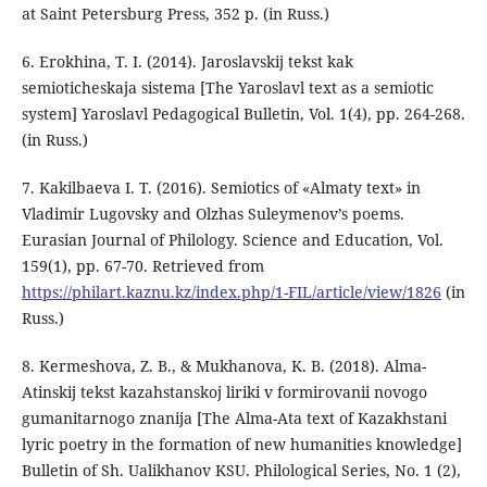
at Saint Petersburg Press, 352 p. (in Russ.)
6. Erokhina, T. I. (2014). Jaroslavskij tekst kak
semioticheskaja sistema [The Yaroslavl text as a semiotic
system] Yaroslavl Pedagogical Bulletin, Vol. 1(4), pp. 264-268.
(in Russ.)
7. Kakilbaeva І. Т. (2016). Semiotics of «Almaty text» in
Vladimir Lugovsky and Olzhas Suleymenov’s poems.
Eurasian Journal of Philology. Science and Education, Vol.
159(1), pp. 67-70. Retrieved from
https://philart.kaznu.kz/index.php/1-FIL/article/view/1826
(in
Russ.)
8. Kermeshova, Z. B., & Mukhanova, K. B. (2018). Alma-
Atinskij tekst kazahstanskoj liriki v formirovanii novogo
gumanitarnogo znanija [The Alma-Ata text of Kazakhstani
lyric poetry in the formation of new humanities knowledge]
Bulletin of Sh. Ualikhanov KSU. Philological Series, No. 1 (2),