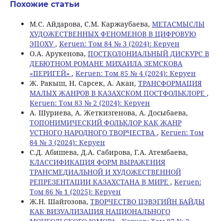
Похожие статьи
М.С. Айдарова, С.М. Каржаубаева,
МЕТАСМЫСЛЫ
ХУДОЖЕСТВЕННЫХ ФЕНОМЕНОВ В ЦИФРОВУЮ
ЭПОХУ
,
Keruen: Том 84 № 3 (2024): Керуен
О.А. Арукенова,
ПОСТКОЛОНИАЛЬНЫЙ ДИСКУРС В
ДЕБЮТНОМ РОМАНЕ МИХАИЛА ЗЕМСКОВА
«ПЕРИГЕЙ»
,
Keruen: Том 85 № 4 (2024): Керуен
Ж. Ракыш, Н. Сарсек, А. Акан,
ТРАНСФОРМАЦИЯ
МАЛЫХ ЖАНРОВ В КАЗАХСКОМ ПОСТФОЛЬКЛОРЕ
,
Keruen: Том 83 № 2 (2024): Керуен
А. Шуриева, А. Жеткизгенова, А. Досыбаева,
ТОПОНИМИЧЕСКИЙ ФОЛЬКЛОР КАК ЖАНР
УСТНОГО НАРОДНОГО ТВОРЧЕСТВА
,
Keruen: Том
84 № 3 (2024): Керуен
С.Д. Абишева, Д.А. Сабирова, Г.А. Атембаева,
КЛАССИФИКАЦИЯ ФОРМ ВЫРАЖЕНИЯ
ТРАНСМЕДИАЛЬНОЙ И ХУДОЖЕСТВЕННОЙ
РЕПРЕЗЕНТАЦИИ КАЗАХСТАНА В МИРЕ
,
Keruen:
Том 86 № 1 (2025): Керуен
Ж.Н. Шайгозова,
ТВОРЧЕСТВО ЦЭВЭГИЙН БАЙДЫ
КАК ВИЗУАЛИЗАЦИЯ НАЦИОНАЛЬНОГО