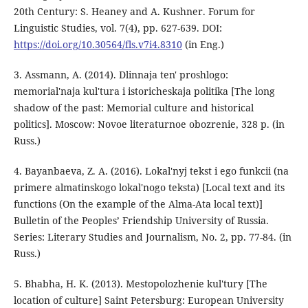
20th Century: S. Heaney and A. Kushner. Forum for
Linguistic Studies, vol. 7(4), pp. 627-639. DOI:
https://doi.org/10.30564/fls.v7i4.8310
(in Eng.)
3. Assmann, A. (2014). Dlinnaja ten' proshlogo:
memorial'naja kul'tura i istoricheskaja politika [The long
shadow of the past: Memorial culture and historical
politics]. Moscow: Novoe literaturnoe obozrenie, 328 p. (in
Russ.)
4. Bayanbaeva, Z. A. (2016). Lokal'nyj tekst i ego funkcii (na
primere almatinskogo lokal'nogo teksta) [Local text and its
functions (On the example of the Alma-Ata local text)]
Bulletin of the Peoples’ Friendship University of Russia.
Series: Literary Studies and Journalism, No. 2, pp. 77-84. (in
Russ.)
5. Bhabha, H. K. (2013). Mestopolozhenie kul'tury [The
location of culture] Saint Petersburg: European University