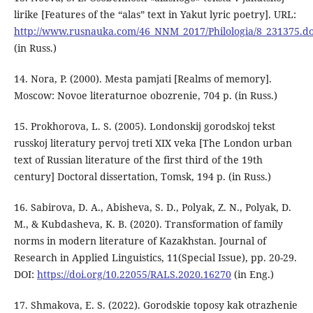
lirike [Features of the “alas” text in Yakut lyric poetry]. URL:
http://www.rusnauka.com/46_NNM_2017/Philologia/8_231375.d
(in Russ.)
14. Nora, P. (2000). Mesta pamjati [Realms of memory].
Moscow: Novoe literaturnoe obozrenie, 704 p. (in Russ.)
15. Prokhorova, L. S. (2005). Londonskij gorodskoj tekst
russkoj literatury pervoj treti XIX veka [The London urban
text of Russian literature of the first third of the 19th
century] Doctoral dissertation, Tomsk, 194 p. (in Russ.)
16. Sabirova, D. A., Abisheva, S. D., Polyak, Z. N., Polyak, D.
M., & Kubdasheva, K. B. (2020). Transformation of family
norms in modern literature of Kazakhstan. Journal of
Research in Applied Linguistics, 11(Special Issue), pp. 20-29.
DOI:
https://doi.org/10.22055/RALS.2020.16270
(in Eng.)
17. Shmakova, E. S. (2022). Gorodskie toposy kak otrazhenie