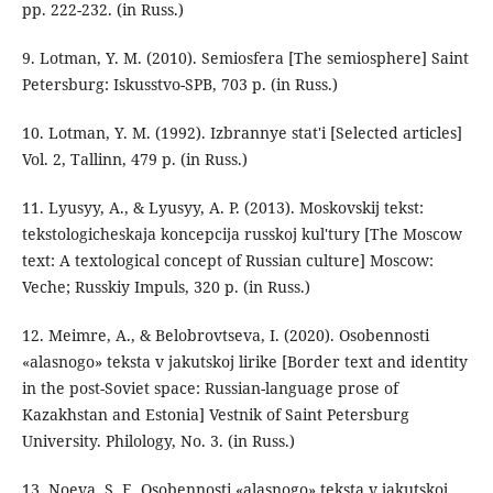
pp. 222-232. (in Russ.)
9. Lotman, Y. M. (2010). Semiosfera [The semiosphere] Saint
Petersburg: Iskusstvo-SPB, 703 p. (in Russ.)
10. Lotman, Y. M. (1992). Izbrannye stat'i [Selected articles]
Vol. 2, Tallinn, 479 p. (in Russ.)
11. Lyusyy, A., & Lyusyy, A. P. (2013). Moskovskij tekst:
tekstologicheskaja koncepcija russkoj kul'tury [The Moscow
text: A textological concept of Russian culture] Moscow:
Veche; Russkiy Impuls, 320 p. (in Russ.)
12. Meimre, A., & Belobrovtseva, I. (2020). Osobennosti
«alasnogo» teksta v jakutskoj lirike [Border text and identity
in the post-Soviet space: Russian-language prose of
Kazakhstan and Estonia] Vestnik of Saint Petersburg
University. Philology, No. 3. (in Russ.)
13. Noeva, S. E. Osobennosti «alasnogo» teksta v jakutskoj