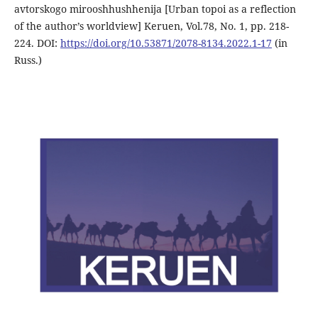
avtorskogo mirooshhushhenija [Urban topoi as a reflection
of the author’s worldview] Keruen, Vol.78, No. 1, pp. 218-
224. DOI:
https://doi.org/10.53871/2078-8134.2022.1-17
(in
Russ.)