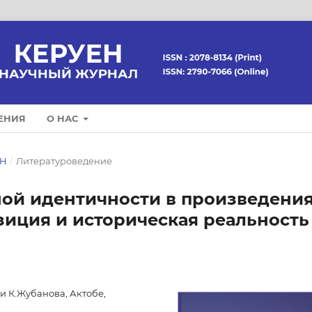
ЕНИЯ
О НАС
ЕН
/
Литературоведение
ой идентичности в произведени
зиция и историческая реальность
 К.Жубанова, Актобе,