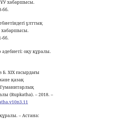
азҰУ хабаршысы.
-бб.
дебиетіндегі ұлттық
У хабаршысы.
-бб.
 әдебиеті: оқу құралы.
в Б. ХІХ ғасырдағы
және қазақ
/ Гуманитарлық
 (Rupkatha). – 2018. –
katha.v10n3.11
 құралы. – Астана: