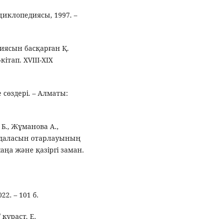
циклопедиясы, 1997. –
циясын басқарған Қ.
ітап. XVIII-XIX
 сөздері. – Алматы:
 Б., Жұманова А.,
 даласын отарлауының
жаңа және қазіргі заман.
2. – 101 б.
құраст. Е.