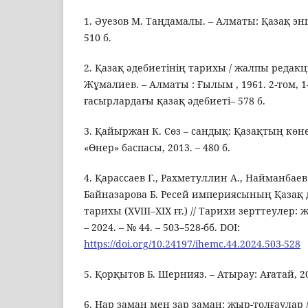
1. Әуезов М. Таңдамалы. – Алматы: Қазақ эн
510 б.
2. Қазақ әдебиетінің тарихы / жалпы редак
Жұмалиев. – Алматы : Ғылым , 1961. 2-том, 1-к
ғасырлардағы қазақ әдебиеті– 578 б.
3. Қайыржан К. Сөз – сандық: Қазақтың көне
«Өнер» баспасы, 2013. – 480 б.
4. Қарассаев Г., Рахметуллин А., Найманбаев
Байназарова Б. Ресей империясының Қазақ
тарихы (XVIII–XIX ғғ.) // Тарихи зерттеулер: 
– 2024. – № 44. – 503–528-бб. DOI:
https://doi.org/10.24197/ihemc.44.2024.503-528
5. Қорқытов Б. Шернияз. – Атырау: Ағатай, 202
6. Нар заман мен зар заман: жыр-толғаулар / 