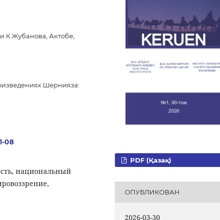
 К.Жубанова, Актобе,
оизведениях Шернияза:
1-08
PDF (Қазақ)
сть, национальный
ировоззрение,
ОПУБЛИКОВАН
2026-03-30