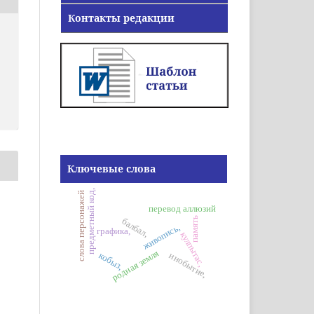
Контакты редакции
Ключевые слова
предметный код,
слова персонажей
перевод аллюзий
память
балбал,
живопись,
графика,
кулпытас,
родная земля
кобыз,
инобытие,