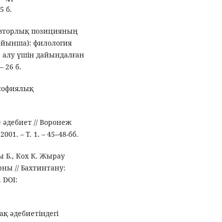
5 б.
 авторлық позицияның
ойынша): филология
алу үшін дайындалған
 26 б.
ософиялық
 әдебиет // Воронеж
1. – Т. 1. – 45–48-бб.
ы Б., Кох К. Жырау
рны // Бахтинтану:
 DOI:
ақ әдебиетіндегі