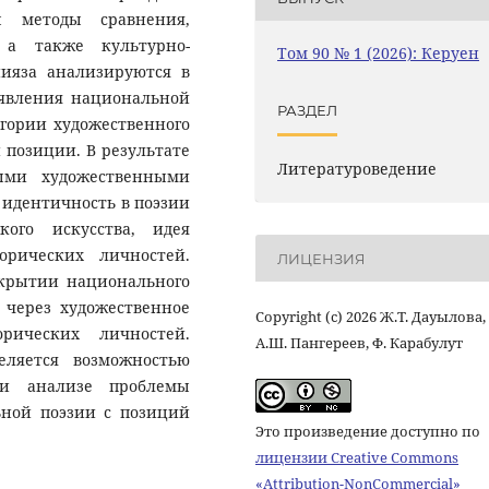
ы методы сравнения,
 а также культурно-
Том 90 № 1 (2026): Керуен
ияза анализируются в
оявления национальной
РАЗДЕЛ
гории художественного
 позиции. В результате
Литературоведение
выми художественными
идентичность в поэзии
кого искусства, идея
орических личностей.
ЛИЦЕНЗИЯ
скрытии национального
 через художественное
Copyright (c) 2026 Ж.Т. Дауылова,
рических личностей.
А.Ш. Пангереев, Ф. Карабулут
еляется возможностью
ри анализе проблемы
ной поэзии с позиций
Это произведение доступно по
лицензии Creative Commons
«Attribution-NonCommercial»