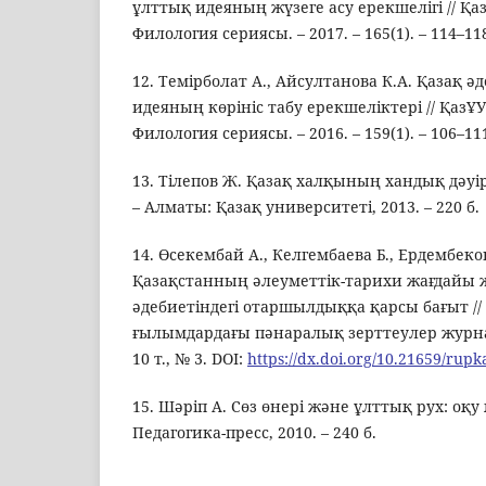
ұлттық идеяның жүзеге асу ерекшелігі // Қ
Филология сериясы. – 2017. – 165(1). – 114–118
12. Темірболат А., Айсултанова К.А. Қазақ ә
идеяның көрініс табу ерекшеліктері // ҚазҰ
Филология сериясы. – 2016. – 159(1). – 106–111
13. Тілепов Ж. Қазақ халқының хандық дәуір
– Алматы: Қазақ университеті, 2013. – 220 б.
14. Өсекембай А., Келгембаева Б., Ердембеко
Қазақстанның әлеуметтік-тарихи жағдайы 
әдебиетіндегі отаршылдыққа қарсы бағыт /
ғылымдардағы пәнаралық зерттеулер журналы
10 т., № 3. DOI:
https://dx.doi.org/10.21659/rup
15. Шәріп А. Сөз өнері және ұлттық рух: оқу
Педагогика-пресс, 2010. – 240 б.