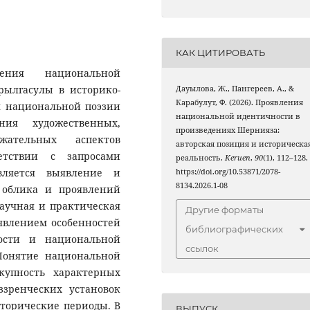
КАК ЦИТИРОВАТЬ
ения национальной
рылгасулы в историко-
Дауылова, Ж., Пангереев, А., &
Карабулут, Ф. (2026). Проявления
я национальной поэзии
национальной идентичности в
ния художественных,
произведениях Шернияза:
ржательных аспектов
авторская позиция и историческа
етствии с запросами
реальность.
Keruen
,
90
(1), 112–128.
вляется выявление и
https://doi.org/10.53871/2078-
8134.2026.1-08
 облика и проявлений
аучная и практическая
Другие форматы
явлением особенностей
библиографических
ости и национальной
ссылок
 Понятие национальной
купность характерных
ззренческих установок
торические периоды. В
ВЫПУСК