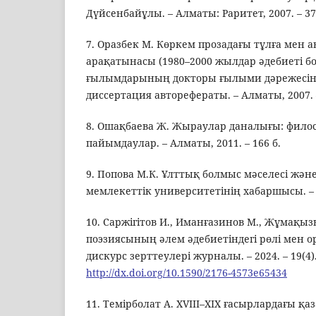
Дүйсенбайұлы. – Алматы: Раритет, 2007. – 37
7. Оразбек М. Көркем прозадағы тұлға мен
арақатынасы (1980–2000 жылдар әдебиеті б
ғылымдарының докторы ғылыми дәрежесін 
диссертация авторефераты. – Алматы, 2007. –
8. Ошақбаева Ж. Жыраулар даналығы: фил
пайымдаулар. – Алматы, 2011. – 166 б.
9. Попова М.К. Ұлттық болмыс мәселесі және
мемлекеттік университетінің хабаршысы. – 200
10. Саржігітов И., Иманғазинов М., Жұмақыз
поэзиясының әлем әдебиетіндегі рөлі мен о
дискурс зерттеулері журналы. – 2024. – 19(4).
http://dx.doi.org/10.1590/2176-4573e65434
11. Темірболат А. XVIII–XIX ғасырлардағы қаз