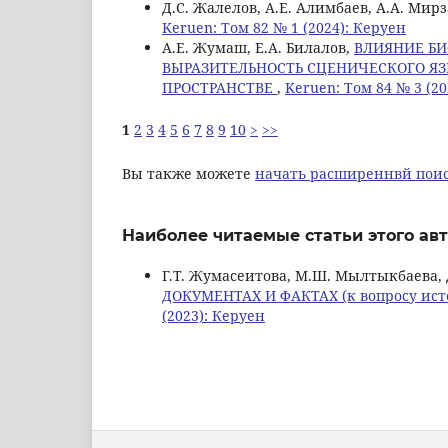
Д.С. Жалелов, А.Е. Алимбаев, А.А. Мир
Keruen: Том 82 № 1 (2024): Керуен
A.Е. Жумаш, Е.А. Билалов,
ВЛИЯНИЕ Б
ВЫРАЗИТЕЛЬНОСТЬ СЦЕНИЧЕСКОГО ЯЗ
ПРОСТРАНСТВЕ
,
Keruen: Том 84 № 3 (20
1
2
3
4
5
6
7
8
9
10
>
>>
Вы также можете
начать расширеннвй поис
Наиболее читаемые статьи этого авт
Г.Т. Жумасеитова, М.Ш. Мылтыкбаева,
ДОКУМЕНТАХ И ФАКТАХ (к вопросу ист
(2023): Керуен