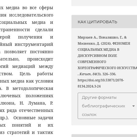
х медиа во все сферы
ия исследовательского
КАК ЦИТИРОВАТЬ
 социальных медиа и
страненности сделали
ферой получения и
Мирзаев A., Поваляшко, Г., &
Мосиенко, Д. (2024). ФЕНОМЕН
ийный инструментарий
СОЦИАЛЬНЫХ МЕДИА В
 позволяет постоянно
ДИСКУРСИВНОМ ПОЛЕ
тельно, происходит
СОВРЕМЕННОГО
огий медиаций между
ХОРЕОГРАФИЧЕСКОГО ИСКУССТВ
ством. Цель работы
.
Keruen
,
84
(3), 326–336.
https://doi.org/10.53871/2078-
ных медиа как условия
8134.2024.3-24
а. В методологическая
ключевых положениях
Другие форматы
люэна, Н. Лумана, Р.
библиографических
ях ряда отечественных
ссылок
 др.). Основные задачи
евых понятий и их
из стратегий и тактик