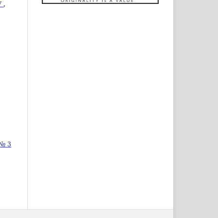
У
,
 № 3