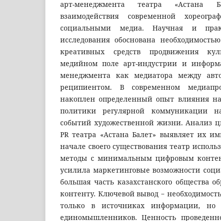
арт-менеджмента театра «Астана 
взаимодействия современной хореогра
социальными медиа. Научная и прак
исследования обоснована необходимость
креативных средств продвижения кул
медийном поле арт-индустрии и информ
менеджмента как медиатора между авто
реципиентом. В современном медиапро
накоплен определенный опыт влияния на
политики регулярной коммуникации н
событий художественной жизни. Анализ 
PR театра «Астана Балет» выявляет их и
начале своего существования театр исполь
методы с минимальным цифровым контен
усилила маркетинговые возможности социа
большая часть казахстанского общества о
контенту. Ключевой вывод − необходимость
только в источниках информации, но
единомышленников. Ценность проведенно