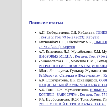
Похожие статьи
А.П. Ембергенова, С.Д. Кабдиева,
ГЕНЕЗ
,
Keruen: Том 79 № 2 (2023): Керуен
Kurmanbay U.P., Eskendirov N.R.,
НЫНЕШ
75 № 2 (2022): Керуен
А.Т. Еспенова, Л.Д. Мусабекова, К.М. М
ЦИФРОВЫХ МЕДИА
,
Keruen: Том 87 № 2
Zhumaseitova G.K., Mosienko D.M. , Povaly
РЕТРОСПЕКТИВЕ ПОИСКА НАЦИОНАЛ
Dilara Shomayeva, Гульнар Жумасеитов
Бейбарс» и «Легенда о Желтуранге»
,
Ke
А.К. Ешмуратова, Н.Р. Ескендиров,
СОВ
НАЦИОНАЛЬНОЙ КУЛЬТУРЫ КАЗАХСТ
A.Б. Tани, Г.Ж. Жумасеитова,
НОВЫЕ С
КОРПЕШ - БАЯН СУЛУ»
,
Keruen: Том 77 
Б.А. Нурбосынова, Ж.Ж. Толысбаева, Г.
СОВРЕМЕННОЙ ПОЭЗИИ КАЗАХСТАНА
,