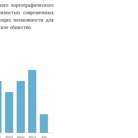
ого хореографического
чимостью современных
ющих возможности для
кое общество.