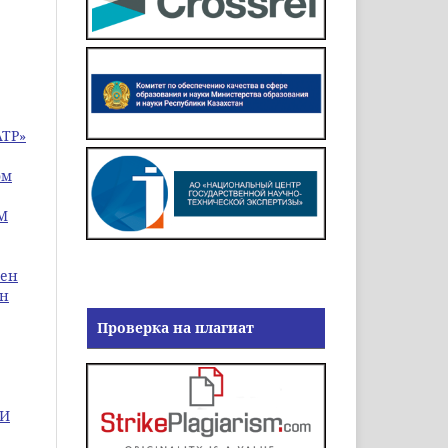
ТР»
ом
М
уен
ан
Проверка на плагиат
ИИ