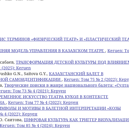
ИС ТЕРМИНОВ «ФИЗИЧЕСКИЙ ТЕАТР» И «ПЛАСТИЧЕСКИЙ ТЕА
НЯЯ МОДЕЛЬ УПРАВЛЕНИЯ В КАЗАХСКОМ ТЕАТРЕ
,
Keruen: Т
усабаев,
ТРАНСФОРМАЦИЯ ДЕТСКОЙ КУЛЬТУРЫ ПОД ВЛИЯНИЕ
 (2025): Keruen
ashko G.N., Saitova G.Y.,
КАЗАХСТАНСКИЙ БАЛЕТ В
ЬНОЙ САМОИДЕНТИФИКАЦИИ
,
Keruen: Том 75 № 2 (2022): Кер
а,
Творческие поиски в жанре национального балета: «Султ
ruen: Том 73 № 4 (2021): Керуен
РЕМЕННОЕ ИСКУССТВО ТЕАТРА КУКОЛ В КОНТЕКСТЕ
АНА
,
Keruen: Том 77 № 4 (2022): Керуен
ИМВОЛЫ И МОТИВЫ В БАЛЕТНОЙ ИНТЕРПРЕТАЦИИ «КОЗЫ
№ 4 (2022): Керуен
Ю. Саитова,
ЦИФРОВАЯ КУЛЬТУРА КАК ТРИГГЕР ВИЗУАЛИЗАЦ
Keruen: Том 85 № 4 (2024): Керуен