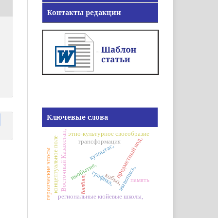
Контакты редакции
Ключевые слова
Восточный Казахстан,
этно-культурное своеобразие
концептуальное поле
предметный код,
трансформация
кулпытас,
героические эпосы
инобытие,
живопись,
графика,
кобыз,
балбал,
память
региональные кюйевые школы,