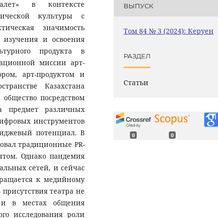
Балет» в контексте
ВЫПУСК
фической культуры с
тическая значимость
Том 84 № 3 (2024): Керуен
ю изучения и освоения
ьтурного продукта в
РАЗДЕЛ
ационной миссии арт-
ром, арт-продуктом и
Статьи
странстве Казахстана
 общество посредством
а предмет различных
цифровых инструментов
миджевый потенциал. В
0
0
зовал традиционные PR-
том. Однако пандемия
льных сетей, и сейчас
бращается к медийному
 присутствия театра не
 и в местах общения
го исследования роли