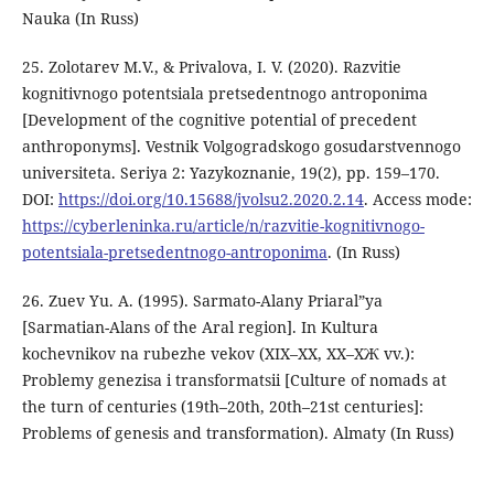
Nauka (In Russ)
25. Zolotarev M.V., & Privalova, I. V. (2020). Razvitie
kognitivnogo potentsiala pretsedentnogo antroponima
[Development of the cognitive potential of precedent
anthroponyms]. Vestnik Volgogradskogo gosudarstvennogo
universiteta. Seriya 2: Yazykoznanie, 19(2), pp. 159–170.
DOI:
https://doi.org/10.15688/jvolsu2.2020.2.14
. Access mode:
https://cyberleninka.ru/article/n/razvitie-kognitivnogo-
potentsiala-pretsedentnogo-antroponima
. (In Russ)
26. Zuev Yu. A. (1995). Sarmato-Alany Priaral”ya
[Sarmatian-Alans of the Aral region]. In Kultura
kochevnikov na rubezhe vekov (XIX–XX, ХХ–ХЖ vv.):
Problemy genezisa i transformatsii [Culture of nomads at
the turn of centuries (19th–20th, 20th–21st centuries]:
Problems of genesis and transformation). Almaty (In Russ)