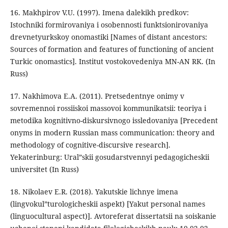
16. Makhpirov V.U. (1997). Imena dalekikh predkov:
Istochniki formirovaniya i osobennosti funktsionirovaniya
drevnetyurkskoy onomastiki [Names of distant ancestors:
Sources of formation and features of functioning of ancient
Turkic onomastics]. Institut vostokovedeniya MN-AN RK. (In
Russ)
17. Nakhimova E.A. (2011). Pretsedentnye onimy v
sovremennoi rossiiskoi massovoi kommunikatsii: teoriya i
metodika kognitivno-diskursivnogo issledovaniya [Precedent
onyms in modern Russian mass communication: theory and
methodology of cognitive-discursive research].
Yekaterinburg: Ural”skii gosudarstvennyi pedagogicheskii
universitet (In Russ)
18. Nikolaev E.R. (2018). Yakutskie lichnye imena
(lingvokul”turologicheskii aspekt) [Yakut personal names
(linguocultural aspect)]. Avtoreferat dissertatsii na soiskanie