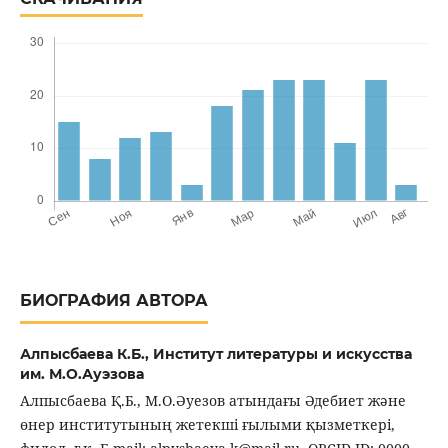
БИОГРАФИЯ АВТОРА
Алпысбаева К.Б.,
Институт литературы и искусства
им. М.О.Ауэзова
Алпысбаева Қ.Б., М.О.Әуезов атындағы Әдебиет және
өнер институтының жетекші ғылыми қызметкері,