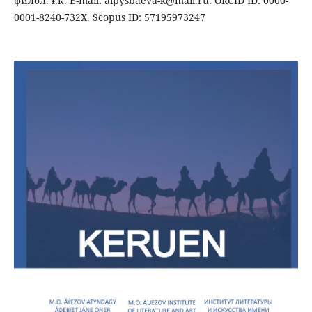
филол. ғ.к. E-mail: alpysbaeva-k@mail.ru. ORCID ID: 0000-
0001-8240-732X. Scopus ID: 57195973247