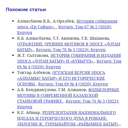
Похожие статьи
Алпысбаева К.Б., А.Оралбек,
История собирания
эпоса «Ер Сайын».
,
Keruen: Том 67 № 2 (2020):
Керуен
К.Б. Алпысбаева, Т.Т. Акимова, Г.К. Шашаева,
ОТРАЖЕНИЕ ДРЕВНИХ МОТИВОВ В ЭПОСЕ «ДОТАН
БАТЫР»
,
Keruen: Том 78 № 1 (2023): Керуен
Ж.Т. Салтакова,
ИСТОРИЯ СОБИРАНИЯ И ИЗДАНИЯ
ЭПОСА «ДОТАН БАТЫР» И «КУБЫГУЛ»
,
Keruen: Том
69 № 4 (2020): Керуен
Токтар Албеков,
ОГУЗСКАЯ ВЕРСИЯ ЭПОСА
«АЛПАМЫС БАТЫР» И ЕГО ИСТОРИЧЕСКИЕ
ОСНОВЫ
,
Keruen: Том 69 № 4 (2020): Керуен
А.Б. Кенджакулова, Г.М. Алжанов,
ФОЛЬКЛОРНЫЕ
МОТИВЫ В СОВРЕМЕННОЙ КАЗАХСКОЙ
СТАНКОВОЙ ГРАФИКЕ
,
Keruen: Том 76 № 3 (2022):
Керуен
К.Е. Абиыр,
РЕПРЕЗЕНТАЦИЯ НАЦИОНАЛЬНОГО
ИДЕАЛА И ГЕРОИЧЕСКОГО ДУХА В РОМАНЕ-
ДИЛОГИИ Ж. ТУРЛЫБАЙУЛЫ «РАЙЫМБЕК БАТЫР»
,