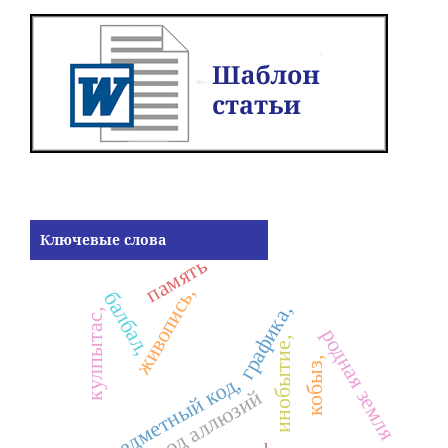
Ключевые слова
память
живопись,
балбал,
графика,
кулпытас,
родная земля
инобытие,
кобыз,
предметный код,
перевод аллюзий