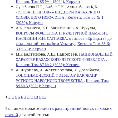
Keruen: Том 85 № 4 (2024): Керуен
Әуесбаева П.Т., Албек Т.К., Алпысбаева Қ.Б.,
«СЛОВА ПРЕДКОВ» – ШЕДЕВРЫ КАЗАХСКОГО
СЛОВЕСНОГО ИСКУССТВА
,
Keruen: Том 66 № 1
(2020): Керуен
А.К. Калиева, К.С. Матыжанов, А. Нухулы,
ВОПРОСЫ ФОЛЬКЛОРА И КУЛЬТУРНОЙ ПАМЯТИ В
НАСЛЕДИИ К.И. САТПАЕВА: от эпоса «Ер Едыге» до
сакральной географии Улытау
,
Keruen: Том 88 №
3 (2025): Керуен
М.Р. Балтымова, А.Ш. Пангереев,
НАЦИОНАЛЬНЫЙ
ХАРАКТЕР КАЗАХСКОГО ДЕТСКОГО ФОЛЬКЛОРА
,
Keruen: Том 87 № 2 (2025): Keruen
А. Шуриева, А. Жеткизгенова, А. Досыбаева,
ТОПОНИМИЧЕСКИЙ ФОЛЬКЛОР КАК ЖАНР
УСТНОГО НАРОДНОГО ТВОРЧЕСТВА
,
Keruen: Том
84 № 3 (2024): Керуен
1
2
3
4
5
6
7
8
9
10
>
>>
Вы также можете
начать расширеннвй поиск похожих
статей
для этой статьи.