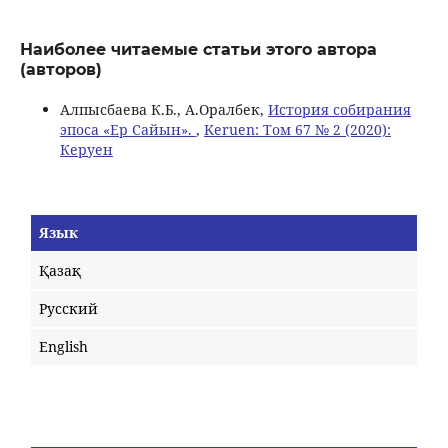
Наиболее читаемые статьи этого автора
(авторов)
Алпысбаева К.Б., А.Оралбек,
История собирания
эпоса «Ер Сайын».
,
Keruen: Том 67 № 2 (2020):
Керуен
Язык
Қазақ
Русский
English