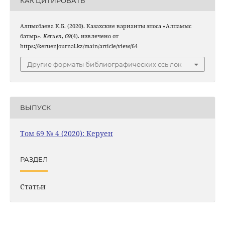
КАК ЦИТИРОВАТЬ
Алпысбаева К.Б. (2020). Казахские варианты эпоса «Алпамыс
батыр».
Keruen
,
69
(4). извлечено от
https://keruenjournal.kz/main/article/view/64
Другие форматы библиографических ссылок
ВЫПУСК
Том 69 № 4 (2020): Керуен
РАЗДЕЛ
Статьи