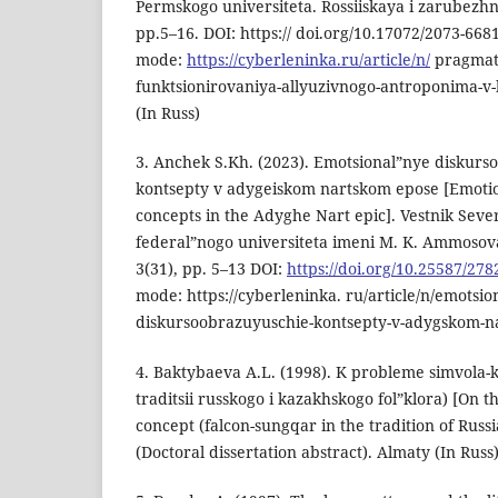
Permskogo universiteta. Rossiiskaya i zarubezhna
pp.5–16. DOI: https:// doi.org/10.17072/2073-668
mode:
https://cyberleninka.ru/article/n/
pragmati
funktsionirovaniya-allyuzivnogo-antroponima-
(In Russ)
3. Anchek S.Kh. (2023). Emotsional”nye diskur
kontsepty v adygeiskom nartskom epose [Emotio
concepts in the Adyghe Nart epic]. Vestnik Sev
federal”nogo universiteta imeni M. K. Ammosov
3(31), pp. 5–13 DOI:
https://doi.org/10.25587/278
mode: https://cyberleninka. ru/article/n/emotsio
diskursoobrazuyuschie-kontsepty-v-adygskom-na
4. Baktybaeva A.L. (1998). K probleme simvola-
traditsii russkogo i kazakhskogo fol”klora) [On 
concept (falcon-sungqar in the tradition of Russ
(Doctoral dissertation abstract). Almaty (In Russ