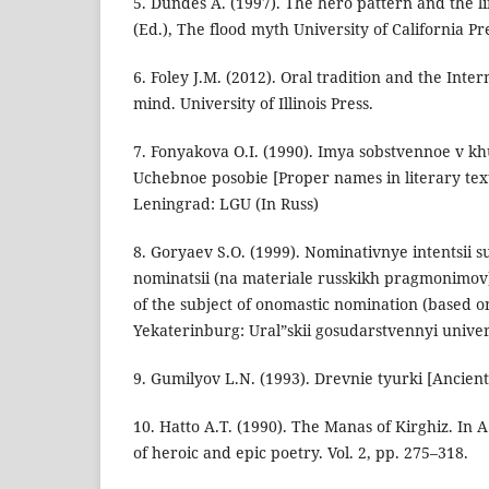
5. Dundes A. (1997). The hero pattern and the li
(Ed.), The flood myth University of California Pr
6. Foley J.M. (2012). Oral tradition and the Inte
mind. University of Illinois Press.
7. Fonyakova O.I. (1990). Imya sobstvennoe v k
Uchebnoe posobie [Proper names in literary text
Leningrad: LGU (In Russ)
8. Goryaev S.O. (1999). Nominativnye intentsii 
nominatsii (na materiale russkikh pragmonimov)
of the subject of onomastic nomination (based 
Yekaterinburg: Ural”skii gosudarstvennyi univers
9. Gumilyov L.N. (1993). Drevnie tyurki [Ancient
10. Hatto A.T. (1990). The Manas of Kirghiz. In A.
of heroic and epic poetry. Vol. 2, pp. 275–318.