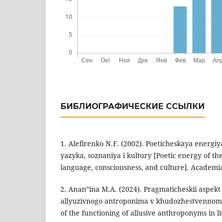
БИБЛИОГРАФИЧЕСКИЕ ССЫЛКИ
1. Alefirenko N.F. (2002). Poeticheskaya energiy
yazyka, soznaniya i kultury [Poetic energy of th
language, consciousness, and culture]. Academia
2. Anan”ina M.A. (2024). Pragmaticheskii aspekt
allyuzivnogo antroponima v khudozhestvennom 
of the functioning of allusive anthroponyms in li