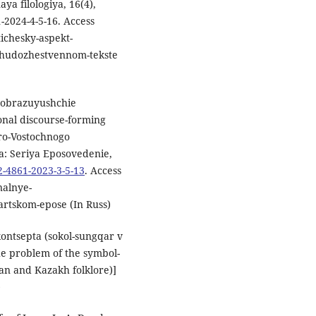
ya filologiya, 16(4),
1-2024-4-5-16. Access
chesky-aspekt-
v-hudozhestvennom-tekste
soobrazuyushchie
nal discourse-forming
ero-Vostochnogo
a: Seriya Eposovedenie,
2-4861-2023-3-5-13
. Access
nalnye-
rtskom-epose (In Russ)
kontsepta (sokol-sungqar v
the problem of the symbol-
ian and Kazakh folklore)]
)