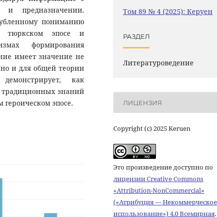
и и предназначении.
Том 89 № 4 (2025): Керуен
лубленному пониманию
в тюркском эпосе и
РАЗДЕЛ
измах формирования
ние имеет значение не
Литературоведение
 но и для общей теории
 демонстрирует, как
и традиционных знаний
 героическом эпосе.
ЛИЦЕНЗИЯ
Copyright (c) 2025 Keruen
Это произведение доступно по
лицензии Creative Commons
«Attribution-NonCommercial»
(«Атрибуция — Некоммерческое
использование») 4.0 Всемирная
.