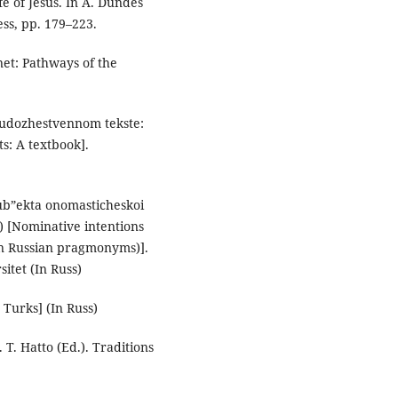
fe of Jesus. In A. Dundes
ess, pp. 179–223.
rnet: Pathways of the
hudozhestvennom tekste:
s: A textbook].
sub”ekta onomasticheskoi
 [Nominative intentions
on Russian pragmonyms)].
itet (In Russ)
 Turks] (In Russ)
 T. Hatto (Ed.). Traditions