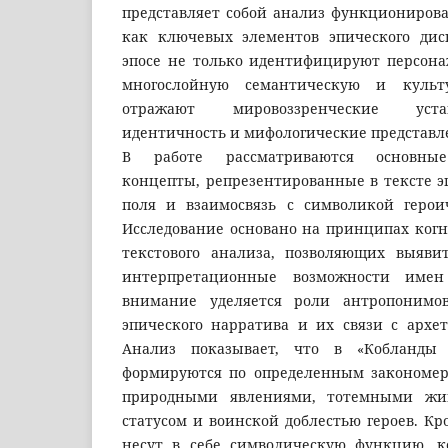
представляет собой анализ функциониров
как ключевых элементов эпического дис
эпосе не только идентифицируют персонаж
многослойную семантическую и культ
отражают мировоззренческие уста
идентичность и мифологические представле
В работе рассматриваются основные
концепты, репрезентированные в тексте э
поля и взаимосвязь с символикой героич
Исследование основано на принципах ког
текстового анализа, позволяющих выяв
интерпретационные возможности имен 
внимание уделяется роли антропонимо
эпического нарратива и их связи с архе
Анализ показывает, что в «Кобланды
формируются по определенным закономер
природными явлениями, тотемными жи
статусом и воинской доблестью героев. Кр
несут в себе символическую функцию, 