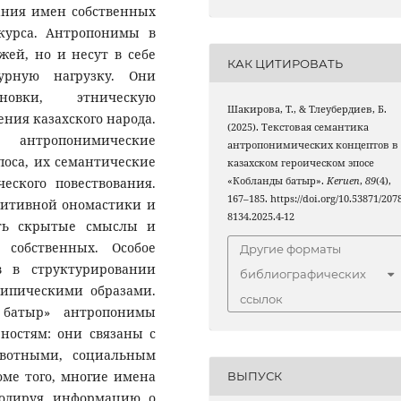
ания имен собственных
курса. Антропонимы в
ей, но и несут в себе
КАК ЦИТИРОВАТЬ
урную нагрузку. Они
новки, этническую
Шакирова, Т., & Тлеубердиев, Б.
ния казахского народа.
(2025). Текстовая семантика
 антропонимические
антропонимических концептов в
поса, их семантические
казахском героическом эпосе
«Кобланды батыр».
Keruen
,
89
(4),
еского повествования.
167–185. https://doi.org/10.53871/2078
нитивной ономастики и
8134.2025.4-12
ить скрытые смыслы и
собственных. Особое
Другие форматы
в в структурировании
библиографических
типическими образами.
ссылок
 батыр» антропонимы
ностям: они связаны с
вотными, социальным
оме того, многие имена
ВЫПУСК
кодируя информацию о