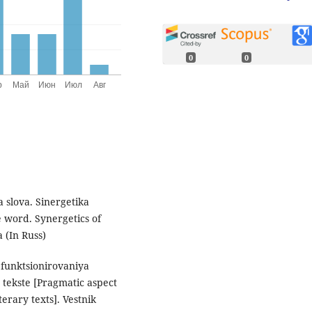
0
0
a slova. Sinergetika
e word. Synergetics of
 (In Russ)
 funktsionirovaniya
tekste [Pragmatic aspect
terary texts]. Vestnik