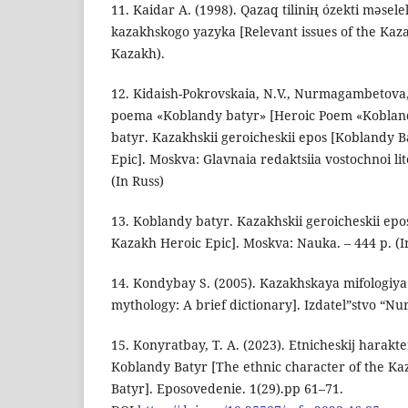
11. Kaidar А. (1998). Qazaq tilinің ózekti mәsel
kazakhskogo yazyka [Relevant issues of the Kaz
Kazakh).
12. Kidaish-Pokrovskaia, N.V., Nurmagambetova,
poema «Koblandy batyr» [Heroic Poem «Kobland
batyr. Kazakhskii geroicheskii epos [Koblandy 
Epic]. Moskva: Glavnaia redaktsiia vostochnoi li
(In Russ)
13. Koblandy batyr. Kazakhskii geroicheskii epo
Kazakh Heroic Epic]. Moskva: Nauka. – 444 p. (I
14. Kondybay S. (2005). Kazakhskaya mifologiya
mythology: A brief dictionary]. Izdatel”stvo “Nu
15. Konyratbay, T. A. (2023). Etnicheskij harak
Koblandy Batyr [The ethnic character of the K
Batyr]. Eposovedenie. 1(29).pp 61–71.