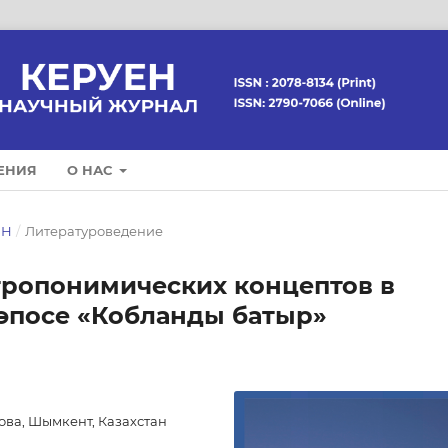
ЕНИЯ
О НАС
ЕН
/
Литературоведение
тропонимических концептов в
 эпосе «Кобланды батыр»
ова, Шымкент, Казахстан