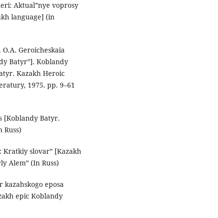
eleri: Aktual”nye voprosy
akh language] (in
 O.A. Geroicheskaia
y Batyr”]. Koblandy
Batyr. Kazakh Heroic
teratury, 1975. pp. 9–61
s [Koblandy Batyr.
n Russ)
: Kratkiy slovar” [Kazakh
rly Alem” (In Russ)
ter kazahskogo eposa
azakh epic Koblandy