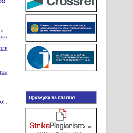
Том
ен
ячих
ОЛЕ
 Том
Проверка на плагиат
ГО)
,