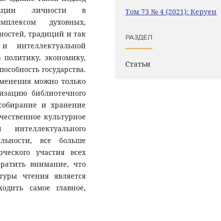
рации личности в
Том 73 № 4 (2021): Керуен
мплексом духовных,
остей, традиций и так
РАЗДЕЛ
 и интеллектуальной
 политику, экономику,
Статьи
особность государства.
менения можно только
низацию библиотечного
 собирание и хранение
чественное культурное
 интеллектуального
льности, все больше
рческого участия всех
братить внимание, что
туры чтения является
одить самое главное,