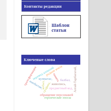
Контакты редакции
Ключевые слова
родная земля
трансформация
перевод аллюзий
Алтай-Тарбагатай,
память
кулпытас,
балбал,
инобытие,
кобыз,
графика,
живопись,
предметный код,
обращение персонажей
героические эпосы