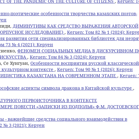
CT OF THE PANDEMIC ON THE CULTURE OF CITIZENS
,
Keruen: 
нно-поэтические особенности творчества казахских поэтов-
уен
улиди,
ДИМИНУТИВЫ КАК СРЕДСТВО ВЫРАЖЕНИЯ АВТОРСКОЙ
(КОРПУСНОЕ ИССЛЕДОВАНИЕ)
,
Keruen: Том 82 № 1 (2024): Керу
я развития сети специализированных библиотек для незр
ом 73 № 4 (2021): Керуен
осиенко,
ФЕНОМЕН СОЦИАЛЬНЫХ МЕДИА В ДИСКУРСИВНОМ П
 ИСКУССТВА
,
Keruen: Том 84 № 3 (2024): Керуен
, Се Хунгуан,
Особенности восприятия русской классической
 культурном контексте
,
Keruen: Том 90 № 1 (2026): Керуен
ЛИЦИСТИКА КАЗАХСТАНА НА СОВРЕМЕННОМ ЭТАПЕ
,
Keruen:
софские аспекты символа дракона в Китайской культуре
,
АТУРНОГО ПЕРВОИСТОЧНИКА В КОНТЕКСТЕ
МЕРЕ ПОВЕСТИ «ЗАПИСКИ ИЗ ПОДПОЛЬЯ» Ф.М. ДОСТОЕВСКО
ы - важнейшие средства социального взаимодействия в
2 № 3 (2021): Керуен