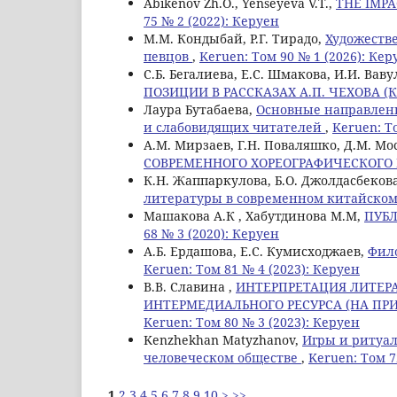
Abikenov Zh.O., Yenseyeva V.T.,
THE IMPA
75 № 2 (2022): Керуен
М.М. Кондыбай, Р.Г. Тирадо,
Художестве
певцов
,
Keruen: Том 90 № 1 (2026): Кер
С.Б. Бегалиева, Е.С. Шмакова, И.И. Вав
ПОЗИЦИИ В РАССКАЗАХ А.П. ЧЕХОВА 
Лаура Бутабаева,
Основные направлени
и слабовидящих читателей
,
Keruen: Т
A.M. Мирзаев, Г.Н. Поваляшко, Д.М. М
СОВРЕМЕННОГО ХОРЕОГРАФИЧЕСКОГО
К.Н. Жаппаркулова, Б.О. Джолдасбекова
литературы в современном китайском
Машакова А.К , Хабутдинова М.М,
ПУБ
68 № 3 (2020): Керуен
А.Б. Ердашова, Е.С. Кумисходжаев,
Фило
Keruen: Том 81 № 4 (2023): Керуен
В.В. Славина ,
ИНТЕРПРЕТАЦИЯ ЛИТЕР
ИНТЕРМЕДИАЛЬНОГО РЕСУРСА (НА ПРИ
Keruen: Том 80 № 3 (2023): Керуен
Kenzhekhan Matyzhanov,
Игры и ритуал
человеческом обществе
,
Keruen: Том 7
1
2
3
4
5
6
7
8
9
10
>
>>