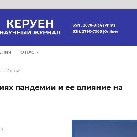
ЕНИЯ
О НАС
ЕН
/
Статьи
виях пандемии и ее влияние на
та