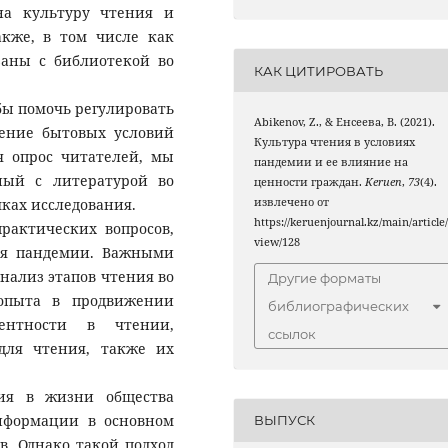
на культуру чтения и
акже, в том числе как
заны с библиотекой во
КАК ЦИТИРОВАТЬ
бы помочь регулировать
Abikenov, Z., & Енсеева, В. (2021).
ение бытовых условий
Культура чтения в условиях
я опрос читателей, мы
пандемии и ее влияние на
ный с литературой во
ценности граждан.
Keruen
,
73
(4).
ках исследования.
извлечено от
https://keruenjournal.kz/main/article
практических вопросов,
view/128
мя пандемии. Важными
нализ этапов чтения во
Другие форматы
 опыта в продвижении
библиографических
тентности в чтении,
ссылок
для чтения, также их
ия в жизни общества
информации в основном
ВЫПУСК
в. Однако такой подход