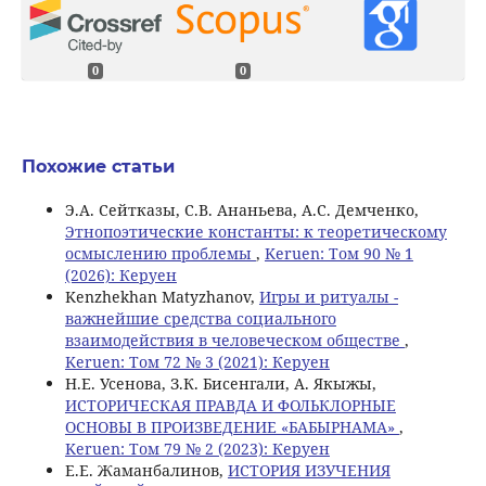
0
0
Похожие статьи
Э.А. Сейтказы, С.В. Ананьева, А.С. Демченко,
Этнопоэтические константы: к теоретическому
осмыслению проблемы
,
Keruen: Том 90 № 1
(2026): Керуен
Kenzhekhan Matyzhanov,
Игры и ритуалы -
важнейшие средства социального
взаимодействия в человеческом обществе
,
Keruen: Том 72 № 3 (2021): Керуен
Н.Е. Усенова, З.К. Бисенгали, А. Якыжы,
ИСТОРИЧЕСКАЯ ПРАВДА И ФОЛЬКЛОРНЫЕ
ОСНОВЫ В ПРОИЗВЕДЕНИЕ «БАБЫРНАМА»
,
Keruen: Том 79 № 2 (2023): Керуен
Е.Е. Жаманбалинов,
ИСТОРИЯ ИЗУЧЕНИЯ