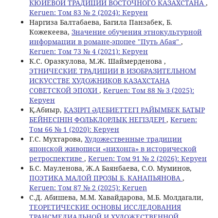
КЮЙЕВОЙ ТРАДИЦИИ ВОСТОЧНОГО КАЗАХСТАНА
,
Keruen: Том 83 № 2 (2024): Керуен
Наргиза Балтабаева, Багила Панзабек, Б.
Кожекеева,
Значение обучения этнокультурной
информации в романе-эпопее "Путь Абая"
,
Keruen: Том 73 № 4 (2021): Керуен
К.С. Оразкулова, М.Ж. Шаймерденова ,
ЭТНИЧЕСКИЕ ТРАДИЦИИ В ИЗОБРАЗИТЕЛЬНОМ
ИСКУССТВЕ ХУДОЖНИКОВ КАЗАХСТАНА
СОВЕТСКОЙ ЭПОХИ
,
Keruen: Том 88 № 3 (2025):
Керуен
Қ.Абиыр,
ҚАЗІРГІ ӘДЕБИЕТТЕГІ РАЙЫМБЕК БАТЫР
БЕЙНЕСІНІҢ ФОЛЬКЛОРЛЫҚ НЕГІЗДЕРІ
,
Keruen:
Том 66 № 1 (2020): Керуен
Г.С. Мухтарова,
Художественные традиции
японской живописи «нихонга» в исторической
ретроспективе
,
Keruen: Том 91 № 2 (2026): Керуен
Б.С. Мауленова, Ж.А Баянбаева, С.О. Муминов,
ПОЭТИКА МАЛОЙ ПРОЗЫ Б. КАНАПЬЯНОВА
,
Keruen: Том 87 № 2 (2025): Keruen
С.Д. Абишева, М.М. Хавайдарова, M.Б. Молдагали,
ТЕОРЕТИЧЕСКИЕ ОСНОВЫ ИССЛЕДОВАНИЯ
ТРАНСМЕДИАЛЬНОЙ И ХУДОЖЕСТВЕННОЙ