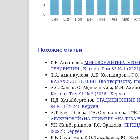
Похожие статьи
С.В. Ананьева,
МИРОВОЕ ЛИТЕРАТУРОВ
ТЕНДЕНЦИИ
,
Keruen: Том 82 № 1 (2024
Л.А. Аманкулова, A.K. Қоспагарова, Г.О.
КАЗАХСКОЙ ПОЭЗИИ (по творчеству поэ
А.С. Садык, О. Абдиманулы, M.Н. Азма
Keruen: Том 91 № 2 (2026): Керуен
Н.Д. Худайбергенов,
ТРАДИЦИОННЫЕ И
84 № 3 (2024): Керуен
А.Т. Бактыбаева, Г.А. Орынханова, Г.Ж
АРУКЕНОВОЙ (НА ПРИМЕРЕ АНАЛИЗА У
У.Н Жанбершиева, Г.С. Оралова,
ЛЕГЕН
(2022): Керуен
Е.Б. Саурыков, К.О. Тамабаева, Р.С. Елуб