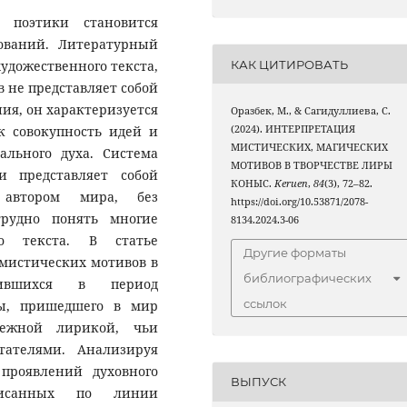
 поэтики становится
ований. Литературный
КАК ЦИТИРОВАТЬ
удожественного текста,
 не представляет собой
ия, он характеризуется
Оразбек, М., & Сагидуллиева, С.
(2024). ИНТЕРПРЕТАЦИЯ
к совокупность идей и
МИСТИЧЕСКИХ, МАГИЧЕСКИХ
ального духа. Система
МОТИВОВ В ТВОРЧЕСТВЕ ЛИРЫ
и представляет собой
КОНЫС.
Keruen
,
84
(3), 72–82.
о автором мира, без
https://doi.org/10.53871/2078-
трудно понять многие
8134.2024.3-06
о текста. В статье
Другие форматы
мистических мотивов в
библиографических
дившихся в период
ссылок
ры, пришедшего в мир
нежной лирикой, чьи
ателями. Анализируя
 проявлений духовного
ВЫПУСК
писанных по линии