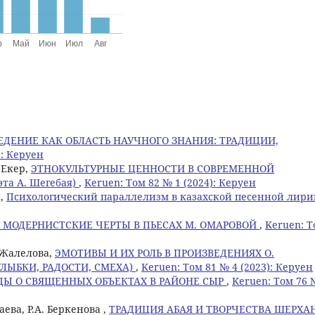
ЕДЕНИЕ КАК ОБЛАСТЬ НАУЧНОГО ЗНАНИЯ: ТРАДИЦИИ,
): Керуен
 Екер,
ЭТНОКУЛЬТУРНЫЕ ЦЕННОСТИ В СОВРЕМЕННОЙ
та А. Шегебая)
,
Keruen: Том 82 № 1 (2024): Керуен
н,
Психологический параллелизм в казахской песенной лир
 МОДЕРНИСТСКИЕ ЧЕРТЫ В ПЬЕСАХ М. ОМАРОВОЙ
,
Keruen: 
. Жалелова,
ЭМОТИВЫ И ИХ РОЛЬ В ПРОИЗВЕДЕНИЯХ О.
ЛЫБКИ, РАДОСТИ, СМЕХА)
,
Keruen: Том 81 № 4 (2023): Керуен
ДЫ О СВЯЩЕННЫХ ОБЪЕКТАХ В РАЙОНЕ СЫР
,
Keruen: Том 76 
аева, Р.А. Беркенова ,
ТРАДИЦИЯ АБАЯ И ТВОРЧЕСТВА ШЕРХА