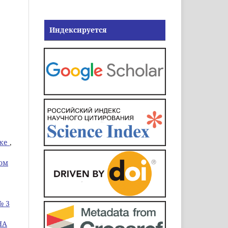
Индексируется
ике
,
Том
№ 3
НА