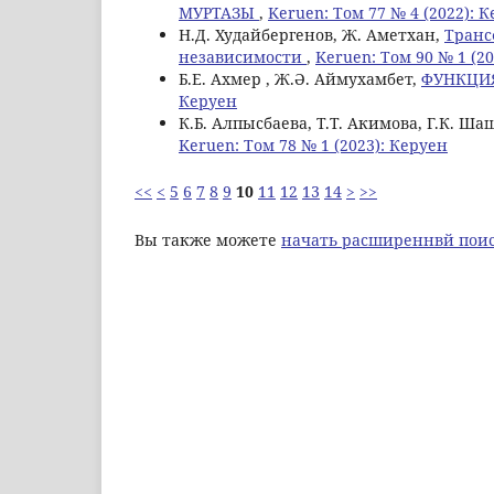
МУРТАЗЫ
,
Keruen: Том 77 № 4 (2022): 
Н.Д. Худайбергенов, Ж. Аметхан,
Транс
независимости
,
Keruen: Том 90 № 1 (2
Б.Е. Ахмер , Ж.Ә. Аймухамбет,
ФУНКЦИ
Керуен
К.Б. Алпысбаева, Т.Т. Акимова, Г.К. Ша
Keruen: Том 78 № 1 (2023): Керуен
<<
<
5
6
7
8
9
10
11
12
13
14
>
>>
Вы также можете
начать расширеннвй поис