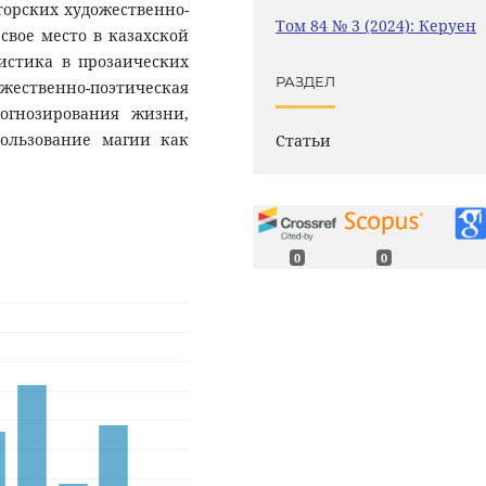
торских художественно-
Том 84 № 3 (2024): Керуен
вое место в казахской
истика в прозаических
РАЗДЕЛ
ественно-поэтическая
огнозирования жизни,
ользование магии как
Статьи
0
0