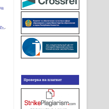
да
ЫР»
,
Проверка на плагиат