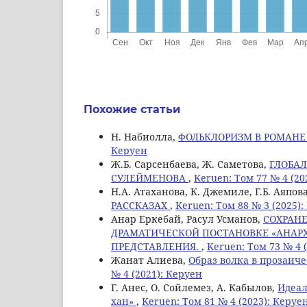
Похожие статьи
Н. Набиолла,
ФОЛЬКЛОРИЗМ В РОМАНЕ
Керуен
Ж.Б. Сарсенбаева, Ж. Саметова,
ГЛОБАЛ
СУЛЕЙМЕНОВА
,
Keruen: Том 77 № 4 (20
Н.А. Атаханова, К. Джемиле, Г.Б. Аяпов
РАССКАЗАХ
,
Keruen: Том 88 № 3 (2025)
Анар Еркебай, Расул Усманов,
СОХРАН
ДРАМАТИЧЕСКОЙ ПОСТАНОВКЕ «АНАР
ПРЕДСТАВЛЕНИЯ.
,
Keruen: Том 73 № 4 
Жанат Алиева,
Образ волка в прозаич
№ 4 (2021): Керуен
Г. Анес, О. Сойлемез, А. Кабылов,
Идеал
хан»
,
Keruen: Том 81 № 4 (2023): Керуе