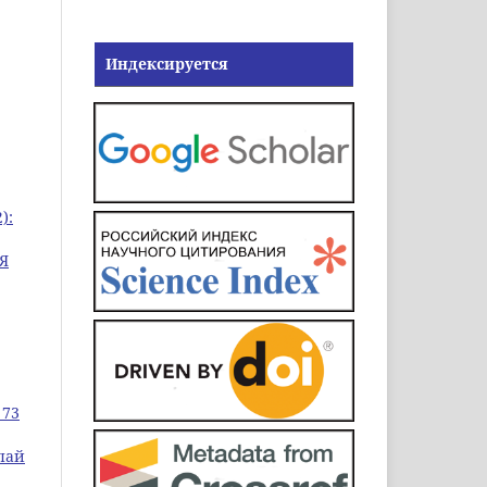
Индексируется
):
Я
 73
лай