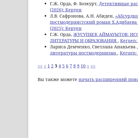
Г.Ж. Орда, Ф. Бозкурт,
Детективные ра
(2026): Керуен
Л.В. Сафронова, А.Н. Абиден,
«Абсурдно
постмодернистский роман Х.Адибаева 
(2025): Керуен
Г.Ж. Орда,
ЖУСУПБЕК АЙМАУЫТОВ: ИС
ЛИТЕРАТУРЫ И ОБРАЗОВАНИЯ
,
Keruen:
Лариса Демченко, Светлана Ананьева ,
литературы постмодернизма
,
Keruen:
<<
<
1
2
3
4
5
6
7
8
9
10
>
>>
Вы также можете
начать расширеннвй поис