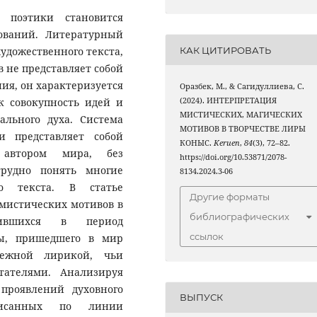
 поэтики становится
ований. Литературный
КАК ЦИТИРОВАТЬ
удожественного текста,
 не представляет собой
ия, он характеризуется
Оразбек, М., & Сагидуллиева, С.
(2024). ИНТЕРПРЕТАЦИЯ
к совокупность идей и
МИСТИЧЕСКИХ, МАГИЧЕСКИХ
ального духа. Система
МОТИВОВ В ТВОРЧЕСТВЕ ЛИРЫ
и представляет собой
КОНЫС.
Keruen
,
84
(3), 72–82.
о автором мира, без
https://doi.org/10.53871/2078-
трудно понять многие
8134.2024.3-06
о текста. В статье
Другие форматы
мистических мотивов в
библиографических
дившихся в период
ссылок
ры, пришедшего в мир
нежной лирикой, чьи
ателями. Анализируя
 проявлений духовного
ВЫПУСК
писанных по линии