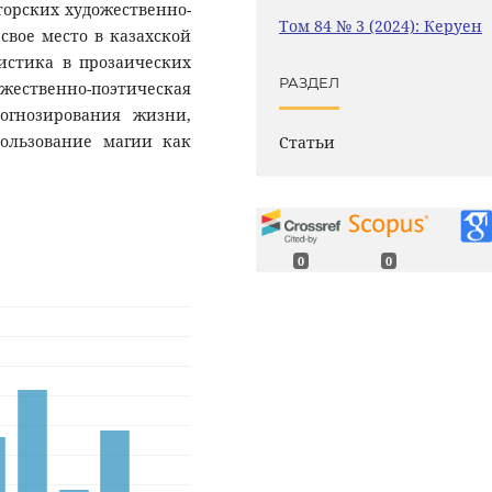
торских художественно-
Том 84 № 3 (2024): Керуен
вое место в казахской
истика в прозаических
РАЗДЕЛ
ественно-поэтическая
огнозирования жизни,
ользование магии как
Статьи
0
0