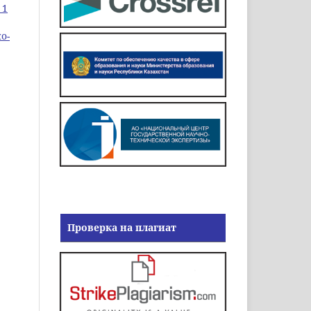
 1
о-
Проверка на плагиат