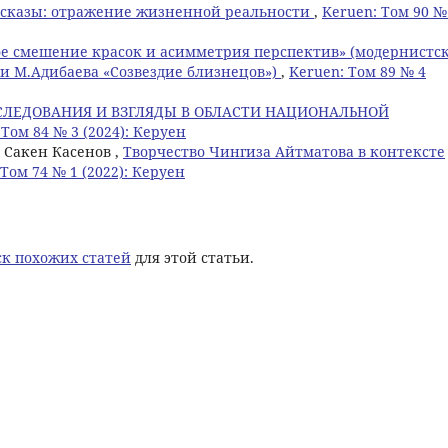
ссказы: отражение жизненной реальности
,
Keruen: Том 90 №
е смешение красок и асимметрия перспектив» (модернистск
и М.Адибаева «Созвездие близнецов»)
,
Keruen: Том 89 № 4
СЛЕДОВАНИЯ И ВЗГЛЯДЫ В ОБЛАСТИ НАЦИОНАЛЬНОЙ
 Том 84 № 3 (2024): Керуен
 Сакен Касенов ,
Творчество Чингиза Айтматова в контексте
 Том 74 № 1 (2022): Керуен
к похожих статей
для этой статьи.