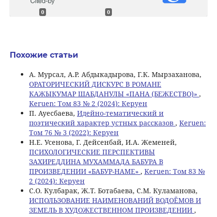
0
0
Похожие статьи
А. Мурсал, А.Р. Абдыкадырова, Г.К. Мырзаханова,
ОРАТОРИЧЕСКИЙ ДИСКУРС В РОМАНЕ
КАЖЫКУМАР ШАБДАНУЛЫ «ПАНА (БЕЖЕСТВО)»
,
Keruen: Том 83 № 2 (2024): Керуен
П. Ауесбаева,
Идейно-тематический и
поэтический характер устных рассказов
,
Keruen:
Том 76 № 3 (2022): Керуен
Н.Е. Усенова, Г. Дeйсенбай, И.А. Жеменей,
ПСИХОЛОГИЧЕСКИЕ ПЕРСПЕКТИВЫ
ЗАХИРЕДДИНА МУХАММАДА БАБУРА В
ПРОИЗВЕДЕНИИ «БАБУР-НАМЕ»
,
Keruen: Том 83 №
2 (2024): Керуен
С.О. Кулбарак, Ж.Т. Ботабаева, С.М. Куламанова,
ИСПОЛЬЗОВАНИЕ НАИМЕНОВАНИЙ ВОДОЁМОВ И
ЗЕМЕЛЬ В ХУДОЖЕСТВЕННОМ ПРОИЗВЕДЕНИИ
,