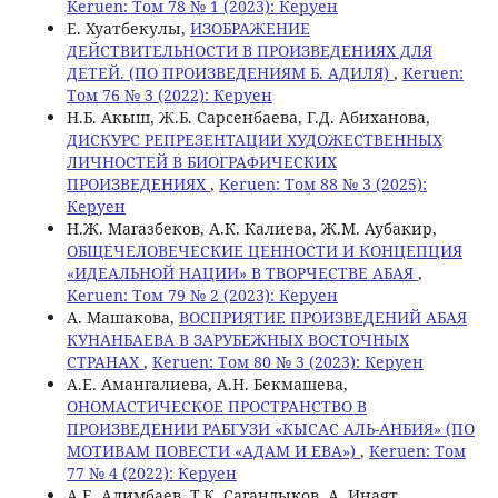
Keruen: Том 78 № 1 (2023): Керуен
Е. Хуатбекулы,
ИЗОБРАЖЕНИЕ
ДЕЙСТВИТЕЛЬНОСТИ В ПРОИЗВЕДЕНИЯХ ДЛЯ
ДЕТЕЙ. (ПО ПРОИЗВЕДЕНИЯМ Б. АДИЛЯ)
,
Keruen:
Том 76 № 3 (2022): Керуен
Н.Б. Акыш, Ж.Б. Сарсенбаева, Г.Д. Абиханова,
ДИСКУРС РЕПРЕЗЕНТАЦИИ ХУДОЖЕСТВЕННЫХ
ЛИЧНОСТЕЙ В БИОГРАФИЧЕСКИХ
ПРОИЗВЕДЕНИЯХ
,
Keruen: Том 88 № 3 (2025):
Керуен
Н.Ж. Магазбеков, А.К. Калиева, Ж.М. Аубакир,
ОБЩЕЧЕЛОВЕЧЕСКИЕ ЦЕННОСТИ И КОНЦЕПЦИЯ
«ИДЕАЛЬНОЙ НАЦИИ» В ТВОРЧЕСТВЕ АБАЯ
,
Keruen: Том 79 № 2 (2023): Керуен
A. Maшакова,
ВОСПРИЯТИЕ ПРОИЗВЕДЕНИЙ АБАЯ
КУНАНБАЕВА В ЗАРУБЕЖНЫХ ВОСТОЧНЫХ
СТРАНАХ
,
Keruen: Том 80 № 3 (2023): Керуен
А.Е. Амангалиева, А.Н. Бекмашева,
ОНОМАСТИЧЕСКОЕ ПРОСТРАНСТВО В
ПРОИЗВЕДЕНИИ РАБГУЗИ «КЫСАС АЛЬ-АНБИЯ» (ПО
МОТИВАМ ПОВЕСТИ «АДАМ И ЕВА»)
,
Keruen: Том
77 № 4 (2022): Керуен
А.Е. Алимбаев, Т.К. Сагандыков, А. Инаят,