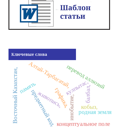
Ключевые слова
Алтай-Тарбагатай,
перевод аллюзий
Восточный Казахстан,
кулпытас,
память
балбал,
графика,
предметный код,
живопись,
инобытие,
кобыз,
родная земля
концептуальное поле