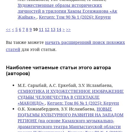
Художественные образы исторических
личностей в трилогии Хамзы Есенжанова «Ак
Жайык»
,
Keruen: Том 90 № 1 (2026): Керуен
<<
<
5
6
7
8
9
10
11
12
13
14
>
>>
Вы также можете
начать расширеннвй поиск похожих
статей
для этой статьи.
Наиболее читаемые статьи этого автора
(авторов)
M.E. Сарыбай, А.С. Еркебай, З.У. Исламбаева,
СЕМИОТИКА И ХУДОЖЕСТВЕННОЕ ИЗОБРАЖЕНИЕ
СУДЬБЫ ЧЕЛОВЕЧЕСТВА В СПЕКТАКЛЕ
«МАКОНДО»
,
Keruen: Том 86 № 1 (2025): Керуен
О.К. Хожамбердиев, З.У. Исламбаева,
НОВЫЕ
ПОДЪЕМЫ КУЛЬТУРНОГО РАЗВИТИЯ НА ЗАПАДОМ
РЕГИОНЕ (на основе Казахского музыкально-
драматического театра Мангыстауской области